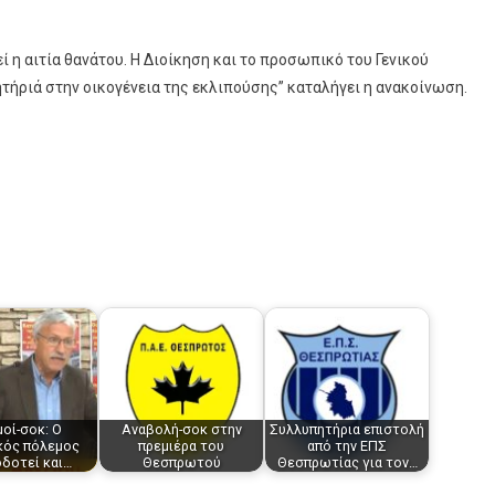
 η αιτία θανάτου. Η Διοίκηση και το προσωπικό του Γενικού
ήριά στην οικογένεια της εκλιπούσης” καταλήγει η ανακοίνωση.
οί-σοκ: Ο
Αναβολή-σοκ στην
Συλλυπητήρια επιστολή
κός πόλεμος
πρεμιέρα του
από την ΕΠΣ
δοτεί και…
Θεσπρωτού
Θεσπρωτίας για τον…