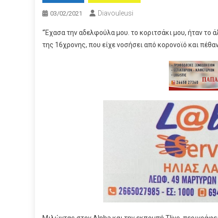
Diavouleusi
03/02/2021
“Έχασα την αδελφούλα μου. το κοριτσάκι μου, ήταν το 
της 16χρονης, που είχε νοσήσει από κορονοϊό και πέθα
Μιλώντας στον Alpha και την εκπομπή Tlive, περιγράφε