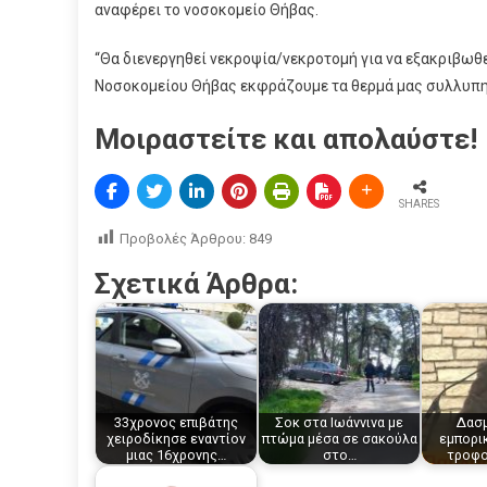
αναφέρει το νοσοκομείο Θήβας.
“Θα διενεργηθεί νεκροψία/νεκροτομή για να εξακριβωθεί
Νοσοκομείου Θήβας εκφράζουμε τα θερμά μας συλλυπητ
Μοιραστείτε και απολαύστε!
SHARES
Προβολές Άρθρου:
849
Σχετικά Άρθρα:
33χρονος επιβάτης
Σοκ στα Ιωάννινα με
Δασμ
χειροδίκησε εναντίον
πτώμα μέσα σε σακούλα
εμπορι
μιας 16χρονης…
στο…
τροφο