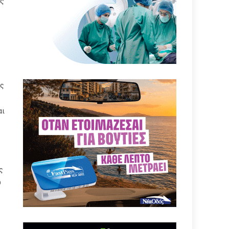
ας
ες
αι
ς
υ