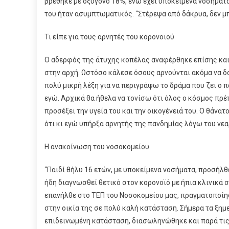
βρέθηκε με οξυγόνο 18%, ενώ έχει υποκείμενα νοσήματα
του ήταν ασυμπτωματικός. “Στέρεψα από δάκρυα, δεν μπ
Τι είπε για τους αρνητές του κορονοϊού
Ο αδερφός της άτυχης κοπέλας αναφέρθηκε επίσης και σ
στην αρχή. Ωστόσο κάλεσε όσους αρνούνται ακόμα να δο
πολύ μικρή λέξη για να περιγράψω το δράμα που ζει ο 
εγώ. Αρχικά θα ήθελα να τονίσω ότι όλος ο κόσμος πρέπ
προσέξει την υγεία του και την οικογένειά του. Ο θάνατο
ότι κι εγώ υπήρξα αρνητής της πανδημίας λόγω του νεαρ
Η ανακοίνωση του νοσοκομείου
“Παιδί θήλυ 16 ετών, με υποκείμενα νοσήματα, προσήλθ
ήδη διαγνωσθεί θετικό στον κορονοϊό με ήπια κλινικά 
επανήλθε στο ΤΕΠ του Νοσοκομείου μας, πραγματοποίησ
στην οικία της σε πολύ καλή κατάσταση. Σήμερα τα ξη
επιδεινωμένη κατάσταση, διασωληνώθηκε και παρά τι