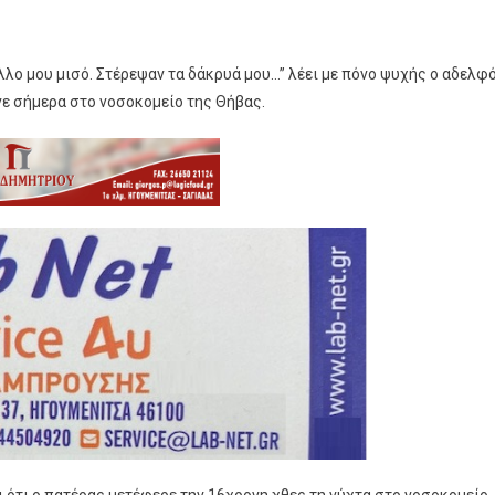
άλλο μου μισό. Στέρεψαν τα δάκρυά μου…” λέει με πόνο ψυχής ο αδελφ
νε σήμερα στο νοσοκομείο της Θήβας.
ι ότι ο πατέρας μετέφερε την 16χρονη χθες τη νύχτα στο νοσοκομείο,