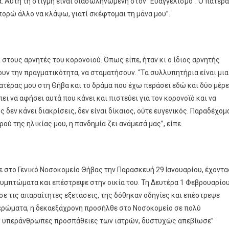
. Αυτή τη στιγμή είναι διασωληνωμένη στον “Ευαγγελισμό”. Ο πατέρ
ορώ άλλο να κλάψω, γιατί σκέφτομαι τη μάνα μου”.
τους αρνητές του κορονοϊού. Όπως είπε, ήταν κι ο ίδιος αρνητής
υν την πραγματικότητα, να σταματήσουν. “Τα συλλυπητήρια είναι μια
πατέρας μου στη Θήβα και το δράμα που έχω περάσει εδώ και δύο μέρ
ει να αφήσει αυτά που κάνει και πιστεύει για τον κορονοϊό και να
ς δεν κάνει διακρίσεις, δεν είναι δίκαιος, ούτε ευγενικός. Παραδέχομ
ού της ηλικίας μου, η πανδημία ζει ανάμεσά μας”, είπε.
ε στο Γενικό Νοσοκομείο Θήβας την Παρασκευή 29 Ιανουαρίου, έχοντα
συμπτώματα και επέστρεψε στην οικία του. Τη Δευτέρα 1 Φεβρουαρίο
ε τις απαραίτητες εξετάσεις, της δόθηκαν οδηγίες και επέστρεψε
μερώματα, η δεκαεξάχρονη προσήλθε στο Νοσοκομείο σε πολύ
ς υπεράνθρωπες προσπάθειες των ιατρών, δυστυχώς απεβίωσε”