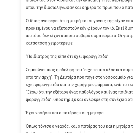
όπου την διασωλήνωσαν και σήμερα το πρωί που ο πατέρ
Ο ίδιος αναφέρει ότι η μικρή και οι γονείς της είχαν 
προκειμένου να εξεταστούν εάν φέρουν τον ιό. Εκεί δια
ωστόσο δεν είχαν κάποια σοβαρά συμπτώματα. Οι γιατρ
κατάσταση χειροτέρεψε.
“Παιδίατρος της είπε ότι έχει φαρυγγίτιδα”
Σημειώνει πως η αδελφή του “είχε τα πιο κλασικά συμπ
από την αρχή”. Τη Δευτέρα που πήγε στο νοσοκομείο για
έχει φαρυγγίτιδα και της χορήγησε φάρμακα, ενώ το τεσ
“Ξέρω ότι την εξέτασε ένας παθολόγος και ένας παιδίατρ
φαρυγγίτιδα”, υποστήριξε και ανέφερε στη συνέχεια ότι
Έχει νοσήσει και ο πατέρας και η μητέρα
Όπως τόνισε ο νεαρός, και ο πατέρας του και η μητέρα 