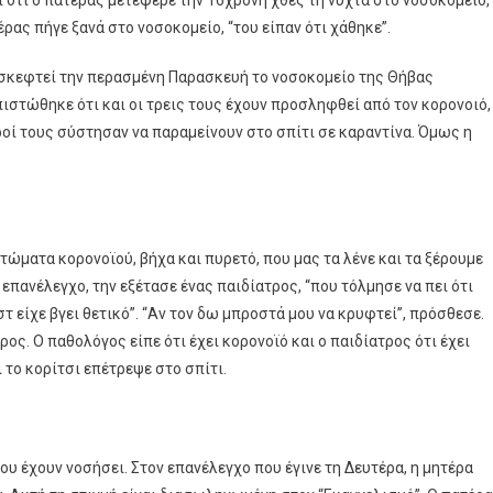
ας πήγε ξανά στο νοσοκομείο, “του είπαν ότι χάθηκε”.
επισκεφτεί την περασμένη Παρασκευή το νοσοκομείο της Θήβας
πιστώθηκε ότι και οι τρεις τους έχουν προσληφθεί από τον κορονοιό,
οί τους σύστησαν να παραμείνουν στο σπίτι σε καραντίνα. Όμως η
τώματα κορονοϊού, βήχα και πυρετό, που μας τα λένε και τα ξέρουμε
 επανέλεγχο, την εξέτασε ένας παιδίατρος, “που τόλμησε να πει ότι
τ είχε βγει θετικό”. “Αν τον δω μπροστά μου να κρυφτεί”, πρόσθεσε.
ος. Ο παθολόγος είπε ότι έχει κορονοϊό και ο παιδίατρος ότι έχει
 το κορίτσι επέτρεψε στο σπίτι.
του έχουν νοσήσει. Στον επανέλεγχο που έγινε τη Δευτέρα, η μητέρα