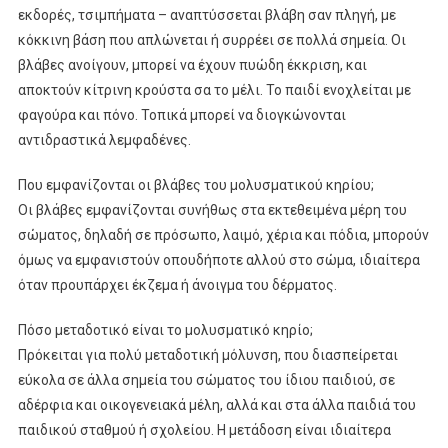
εκδορές, τσιμπήματα – αναπτύσσεται βλάβη σαν πληγή, με
κόκκινη βάση που απλώνεται ή συρρέει σε πολλά σημεία. Οι
βλάβες ανοίγουν, μπορεί να έχουν πυώδη έκκριση, και
αποκτούν κίτρινη κρούστα σα το μέλι. Το παιδί ενοχλείται με
φαγούρα και πόνο. Τοπικά μπορεί να διογκώνονται
αντιδραστικά λεμφαδένες.
Που εμφανίζονται οι βλάβες του μολυσματικού κηρίου;
Οι βλάβες εμφανίζονται συνήθως στα εκτεθειμένα μέρη του
σώματος, δηλαδή σε πρόσωπο, λαιμό, χέρια και πόδια, μπορούν
όμως να εμφανιστούν οπουδήποτε αλλού στο σώμα, ιδιαίτερα
όταν προυπάρχει έκζεμα ή άνοιγμα του δέρματος.
Πόσο μεταδοτικό είναι το μολυσματικό κηρίο;
Πρόκειται για πολύ μεταδοτική μόλυνση, που διασπείρεται
εύκολα σε άλλα σημεία του σώματος του ίδιου παιδιού, σε
αδέρφια και οικογενειακά μέλη, αλλά και στα άλλα παιδιά του
παιδικού σταθμού ή σχολείου. Η μετάδοση είναι ιδιαίτερα