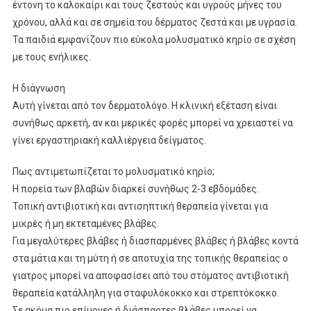
έντονη το καλοκαίρι και τους ζεστούς και υγρούς μήνες του
χρόνου, αλλά και σε σημεία του δέρματος ζεστά και με υγρασία.
Τα παιδιά εμφανίζουν πιο εύκολα μολυσματικό κηρίο σε σχέση
με τους ενήλικες.
Η διάγνωση
Αυτή γίνεται από τον δερματολόγο. Η κλινική εξέταση είναι
συνήθως αρκετή, αν και μερικές φορές μπορεί να χρειαστεί να
γίνει εργαστηριακή καλλιέργεια δείγματος.
Πως αντιμετωπίζεται το μολυσματικό κηρίο;
Η πορεία των βλαβών διαρκεί συνήθως 2-3 εβδομάδες.
Τοπική αντιβιοτική και αντισηπτική θεραπεία γίνεται για
μικρές ή μη εκτεταμένες βλάβες.
Για μεγαλύτερες βλάβες ή διασπαρμένες βλάβες ή βλάβες κοντά
στα μάτια και τη μύτη ή σε αποτυχία της τοπικής θεραπείας ο
γιατρος μπορεί να αποφασίσει από του στόματος αντιβιοτική
θεραπεία κατάλληλη για σταφυλόκοκκο και στρεπτόκοκκο.
Σε ακόμα πιο επίμονες ή διάσπαρτες βλάβες μπορεί να