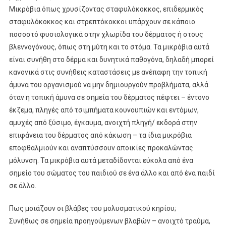
Μικρόβια όπως χρυσίζοντας σταφυλόκοκκος, επιδερμικός
σταφυλόκοκκος και στρεπτόκοκκοι υπάρχουν σε κάποιο
ποσοστό φυσιολογικά στην χλωρίδα του δέρματος ή στους
βλεννογόνους, όπως στη μύτη και το στόμα. Τα μικρόβια αυτά
είναι συνήθη στο δέρμα και δυνητικά παθογόνα, δηλαδή μπορεί
κανονικά στις συνήθεις καταστάσεις με ανέπαφη την τοπική
άμυνα του οργανισμού να μην δημιουργούν προβλήματα, αλλά
όταν η τοπική άμυνα σε σημεία του δέρματος πέφτει – έντονο
έκζεμα, πληγές από τσιμπήματα κουνουπιών και εντόμων,
αμυχές από ξύσιμο, έγκαυμα, ανοιχτή πληγή/ εκδορά στην
επιφάνεια του δέρματος από κάκωση – τα ίδια μικρόβια
εποφθαλμιούν και αναπτύσσουν αποικίες προκαλώντας
μόλυνση. Τα μικρόβια αυτά μεταδίδονται εύκολα από ένα
σημείο του σώματος του παιδιού σε ένα άλλο και από ένα παιδί
σε άλλο.
Πως μοιάζουν οι βλάβες του μολυσματικού κηρίου;
Συνήθως σε σημεία προηγούμενων βλαβών – ανοιχτό τραύμα,