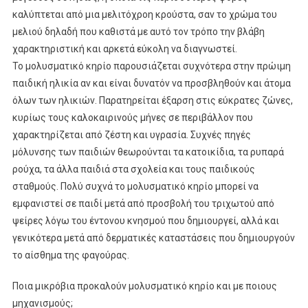
καλύπτεται από μια μελιτόχροη κρούστα, σαν το χρώμα του
μελιού δηλαδή που καθιστά με αυτό τον τρόπο την βλάβη
χαρακτηριστική και αρκετά εύκολη να διαγνωστεί.
Το μολυσματικό κηρίο παρουσιάζεται συχνότερα στην πρώιμη
παιδική ηλικία αν και είναι δυνατόν να προσβληθούν και άτομα
όλων των ηλικιών. Παρατηρείται έξαρση στις εύκρατες ζώνες,
κυρίως τους καλοκαιρινούς μήνες σε περιβάλλον που
χαρακτηρίζεται από ζέστη και υγρασία. Συχνές πηγές
μόλυνσης των παιδιών θεωρούνται τα κατοικίδια, τα ρυπαρά
ρούχα, τα άλλα παιδιά στα σχολεία και τους παιδικούς
σταθμούς. Πολύ συχνά το μολυσματικό κηρίο μπορεί να
εμφανιστεί σε παιδί μετά από προσβολή του τριχωτού από
ψείρες λόγω του έντονου κνησμού που δημιουργεί, αλλά και
γενικότερα μετά από δερματικές καταστάσεις που δημιουργούν
το αίσθημα της φαγούρας.
Ποια μικρόβια προκαλούν μολυσματικό κηρίο και με ποιους
μηχανισμούς;