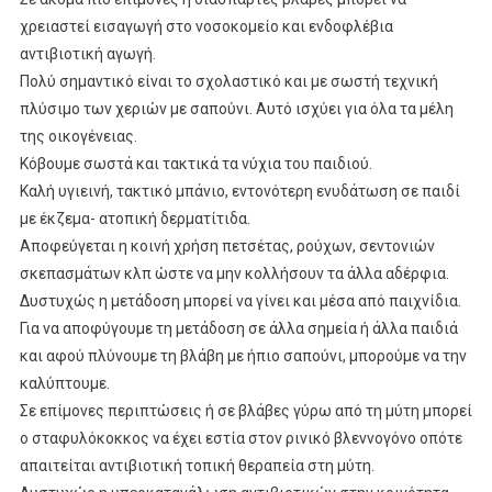
χρειαστεί εισαγωγή στο νοσοκομείο και ενδοφλέβια
αντιβιοτική αγωγή.
Πολύ σημαντικό είναι το σχολαστικό και με σωστή τεχνική
πλύσιμο των χεριών με σαπούνι. Αυτό ισχύει για όλα τα μέλη
της οικογένειας.
Κόβουμε σωστά και τακτικά τα νύχια του παιδιού.
Καλή υγιεινή, τακτικό μπάνιο, εντονότερη ενυδάτωση σε παιδί
με έκζεμα- ατοπική δερματίτιδα.
Αποφεύγεται η κοινή χρήση πετσέτας, ρούχων, σεντονιών
σκεπασμάτων κλπ ώστε να μην κολλήσουν τα άλλα αδέρφια.
Δυστυχώς η μετάδοση μπορεί να γίνει και μέσα από παιχνίδια.
Για να αποφύγουμε τη μετάδοση σε άλλα σημεία ή άλλα παιδιά
και αφού πλύνουμε τη βλάβη με ήπιο σαπούνι, μπορούμε να την
καλύπτουμε.
Σε επίμονες περιπτώσεις ή σε βλάβες γύρω από τη μύτη μπορεί
ο σταφυλόκοκκος να έχει εστία στον ρινικό βλεννογόνο οπότε
απαιτείται αντιβιοτική τοπική θεραπεία στη μύτη.