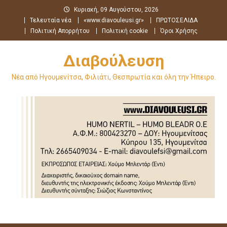
Μεταπηδήστε
Κυριακή, 09 Αυγούστου, 2026
στο
Τελευταία νέα
«www.diavouleusi.gr»
ΠΡΩΤΟΣΕΛΙΔΑ
περιεχόμενο
Πολιτική Απορρήτου
Πολιτική cookie
Όροι Χρήσης
Διαβούλευση
Νέα από Ηγουμενίτσα, Φιλιάτι, Θεσπρωτία και όλη την Ήπειρο.