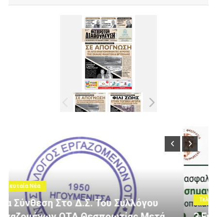
Τελευταία Νέα
ά
3 Εκατομμύρια Ευρώ Για Αγροτική