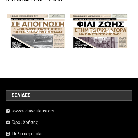
ΦΥΛΛΟ 505
ΦΥΛΛΟ 506
ΣΕΛΊΔΕΣ
«www.diavouleusi.gr»
Όροι Χρήσης
Πολιτική cookie