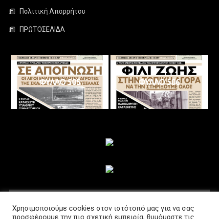
Πολιτική Απορρήτου
ΠΡΩΤΟΣΕΛΙΔΑ
ΦΥΛΛΟ 505
ΦΥΛΛΟ 506
ΑΚΟΛΟΥΘΗΣΤΕ ΜΑΣ
Χρησιμοποιούμε cookies στον ιστότοπό μας για να σας
προσφέρουμε την πιο σχετική εμπειρία, θυμόμαστε τις