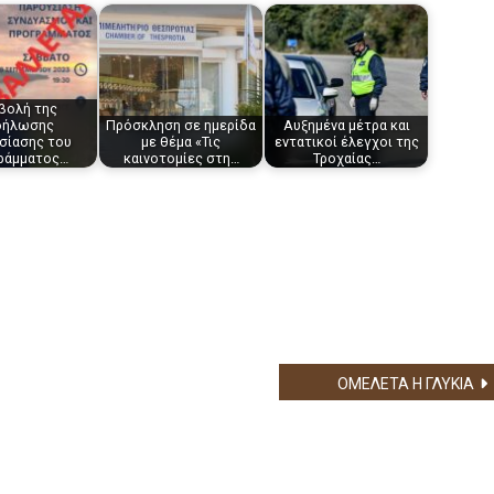
βολή της
δήλωσης
Πρόσκληση σε ημερίδα
Αυξημένα μέτρα και
σίασης του
με θέμα «Τις
εντατικοί έλεγχοι της
ράμματος…
καινοτομίες στη…
Τροχαίας…
ΟΜΕΛΕΤΑ Η ΓΛΥΚΙΑ