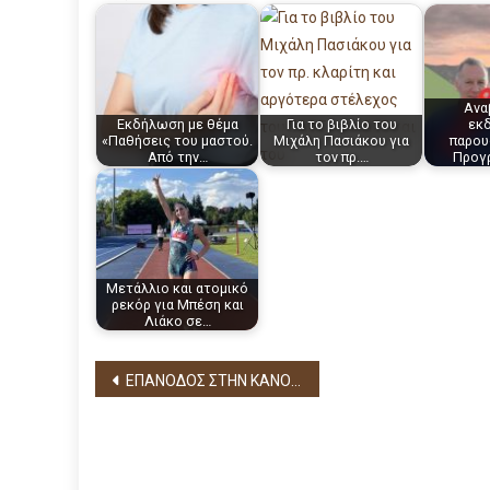
Ανα
Εκδήλωση με θέμα
Για το βιβλίο του
εκ
«Παθήσεις του μαστού.
Μιχάλη Πασιάκου για
παρου
Από την…
τον πρ.…
Προγ
Μετάλλιο και ατομικό
ρεκόρ για Μπέση και
Λιάκο σε…
Πλοήγηση
ΕΠΑΝΟΔΟΣ ΣΤΗΝ ΚΑΝΟΝΙΚΟΤΗΤΑ
άρθρων