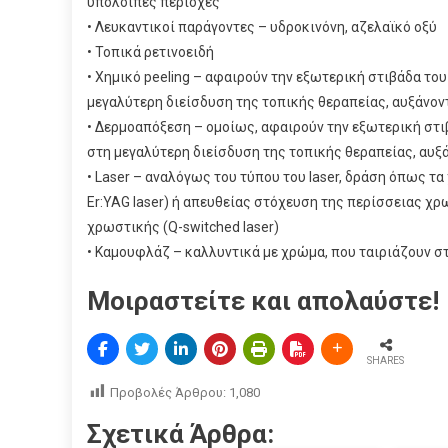
υπόλοιπες περιοχές
• Λευκαντικοί παράγοντες – υδροκινόνη, αζελαϊκό οξύ
• Τοπικά ρετινοειδή
• Χημικό peeling – αφαιρούν την εξωτερική στιβάδα το
μεγαλύτερη διείσδυση της τοπικής θεραπείας, αυξάνον
• Δερμοαπόξεση – ομοίως, αφαιρούν την εξωτερική στι
στη μεγαλύτερη διείσδυση της τοπικής θεραπείας, αυξ
• Laser – αναλόγως του τύπου του laser, δράση όπως 
Er:YAG laser) ή απευθείας στόχευση της περίσσειας 
χρωστικής (Q-switched laser)
• Καμουφλάζ – καλλυντικά με χρώμα, που ταιριάζουν σ
Μοιραστείτε και απολαύστε!
SHARES
Προβολές Άρθρου:
1,080
Σχετικά Άρθρα: