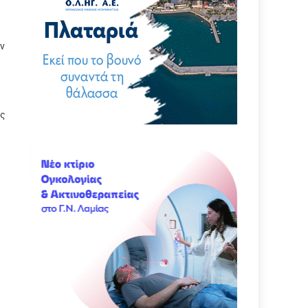
ων
ες