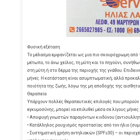
Φυσική εξέταση
Το μέλασμα εμφανίζεται ως μια πιο σκουρόχρωμη από το
μέτωπο, το άνω χείλος, τη μύτη και το πηγούνι, συνήθ
στη μύτη ή στο δέρμα της περιοχής της γνάθου. Επιδει
μήνες. Η κατάσταση είναι ασυμπτωματική, αλλά προκα
ποιότητα της ζωής, λόγω της μη αποδοχής της αισθητι
Θεραπεία
Υπάρχουν πολλές θεραπευτικές επιλογές που μπορούν ν
εγκυμοσύνης, μπορεί να επιλυθεί μέσα σε λίγους μήνες 
• Αποφυγή γνωστών παραγόντων κινδύνου (αντισυλληπτ
• Κατάλληλος ρουχισμός προστασίας από τον ήλιο (συ
• Συστηματική χρήση αντηλιακών (SPF≥30) – οι περιοχ