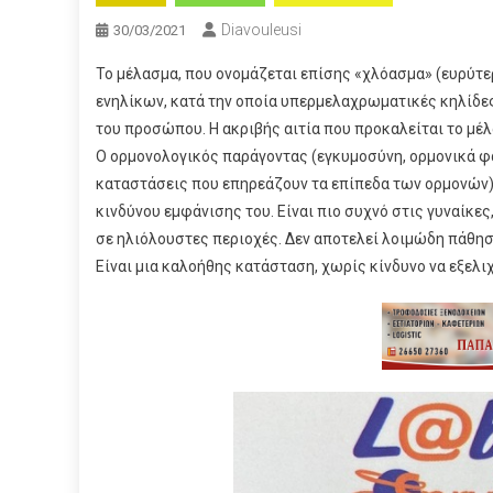
Diavouleusi
30/03/2021
Το μέλασμα, που ονομάζεται επίσης «χλόασμα» (ευρύτε
ενηλίκων, κατά την οποία υπερμελαχρωματικές κηλίδε
του προσώπου. Η ακριβής αιτία που προκαλείται το μέλ
Ο ορμονολογικός παράγοντας (εγκυμοσύνη, ορμονικά φ
καταστάσεις που επηρεάζουν τα επίπεδα των ορμονών)
κινδύνου εμφάνισης του. Είναι πιο συχνό στις γυναίκες
σε ηλιόλουστες περιοχές. Δεν αποτελεί λοιμώδη πάθηση,
Είναι μια καλοήθης κατάσταση, χωρίς κίνδυνο να εξελιχ