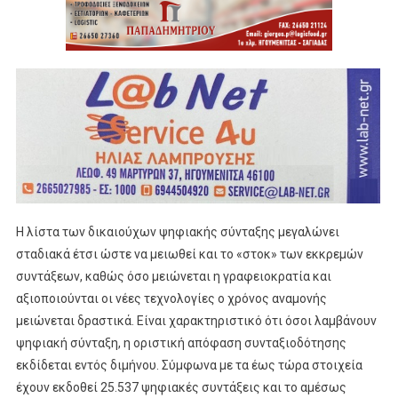
Η λίστα των δικαιούχων ψηφιακής σύνταξης μεγαλώνει
σταδιακά έτσι ώστε να μειωθεί και το «στοκ» των εκκρεμών
συντάξεων, καθώς όσο μειώνεται η γραφειοκρατία και
αξιοποιούνται οι νέες τεχνολογίες ο χρόνος αναμονής
μειώνεται δραστικά. Είναι χαρακτηριστικό ότι όσοι λαμβάνουν
ψηφιακή σύνταξη, η οριστική απόφαση συνταξιοδότησης
εκδίδεται εντός διμήνου. Σύμφωνα με τα έως τώρα στοιχεία
έχουν εκδοθεί 25.537 ψηφιακές συντάξεις και το αμέσως