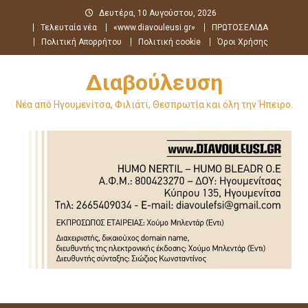
Μεταπηδήστε
Δευτέρα, 10 Αυγούστου, 2026
στο
Τελευταία νέα
«www.diavouleusi.gr»
ΠΡΩΤΟΣΕΛΙΔΑ
περιεχόμενο
Πολιτική Απορρήτου
Πολιτική cookie
Όροι Χρήσης
Διαβούλευση
Νέα από Ηγουμενίτσα, Φιλιάτι, Θεσπρωτία και όλη την Ήπειρο.