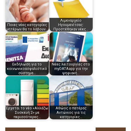
Λιμεναρχείο
Ποιες νέες κατηγορίες
Ηγουμενίτσας:
μητέρων θα το λάβουν…
Προστέθηκαν νέες…
Εκδήλωση για το
Νέες λειτουργίες στο
κοινωνικοασφαλιστικό
myDATAapp για την
σύστημα…
ψηφιακή…
Έρχεται το νέο «Αλλάζω
Αθώος ο πατέρας
Συσκευή 2» με
Αντώνιος για τις
περισσότερες…
κατηγορίες…