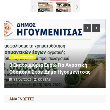
Τελευταία Νέα
Πολίτες Θεσπρωτίας Ενάντια 
γροτική
Ανεμογεννήτριες: Ποιον Ενοχ
μενίτσας
Πανό Μας;
25/07/2026
KOSTAS
ΑΝΑΓΝΩΣΤΕΣ