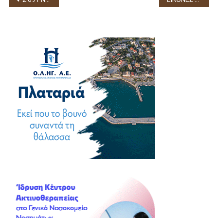
άρθρων