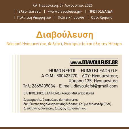
Μεταπηδήστε
Παρασκευή, 07 Αυγούστου, 2026
στο
Τελευταία νέα
«www.diavouleusi.gr»
ΠΡΩΤΟΣΕΛΙΔΑ
περιεχόμενο
Πολιτική Απορρήτου
Πολιτική cookie
Όροι Χρήσης
Διαβούλευση
Νέα από Ηγουμενίτσα, Φιλιάτι, Θεσπρωτία και όλη την Ήπειρο.