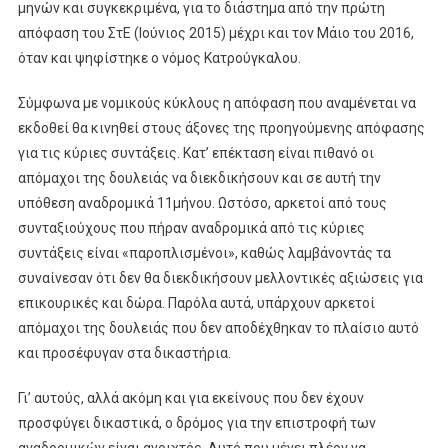
μηνών και συγκεκριμένα, για το διάστημα από την πρώτη
απόφαση του ΣτΕ (Ιούνιος 2015) μέχρι και τον Μάιο του 2016,
όταν και ψηφίστηκε ο νόμος Κατρούγκαλου.
Σύμφωνα με νομικούς κύκλους η απόφαση που αναμένεται να
εκδοθεί θα κινηθεί στους άξονες της προηγούμενης απόφασης
για τις κύριες συντάξεις. Κατ’ επέκταση είναι πιθανό οι
απόμαχοι της δουλειάς να διεκδικήσουν και σε αυτή την
υπόθεση αναδρομικά 11μήνου. Ωστόσο, αρκετοί από τους
συνταξιούχους που πήραν αναδρομικά από τις κύριες
συντάξεις είναι «παροπλισμένοι», καθώς λαμβάνοντάς τα
συναίνεσαν ότι δεν θα διεκδικήσουν μελλοντικές αξιώσεις για
επικουρικές και δώρα. Παρόλα αυτά, υπάρχουν αρκετοί
απόμαχοι της δουλειάς που δεν αποδέχθηκαν το πλαίσιο αυτό
και προσέφυγαν στα δικαστήρια.
Γι’ αυτούς, αλλά ακόμη και για εκείνους που δεν έχουν
προσφύγει δικαστικά, ο δρόμος για την επιστροφή των
αναδρομικών είναι ανοιχτός. Αυτό που μένει πλέον να