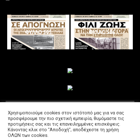
ΦΥΛΛΟ 505
ΦΥΛΛΟ 506
ΑΚΟΛΟΥΘΗΣΤΕ ΜΑΣ
Χρησιμοποιούμε cookies στον ιστότοπό μας για να σας
προσφέρουμε την πιο σχετική εμπειρία, θυμόμαστε τις
προτιμήσεις σας και τις επανειλημμένες επισκέψεις.
Κάνοντας κλικ στο "Αποδοχή", αποδέχεστε τη χρήση
ΟΛΩΝ των cookies.