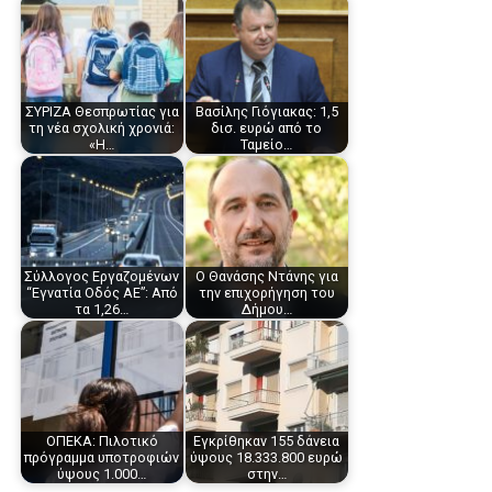
ΣΥΡΙΖΑ Θεσπρωτίας για
Βασίλης Γιόγιακας: 1,5
τη νέα σχολική χρονιά:
δισ. ευρώ από το
«Η…
Ταμείο…
Σύλλογος Εργαζομένων
Ο Θανάσης Ντάνης για
“Εγνατία Οδός ΑΕ”: Από
την επιχορήγηση του
τα 1,26…
Δήμου…
ΟΠΕΚΑ: Πιλοτικό
Εγκρίθηκαν 155 δάνεια
πρόγραμμα υποτροφιών
ύψους 18.333.800 ευρώ
ύψους 1.000…
στην…