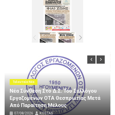
Τελευταία Νέα
υλλόγου
ας Μετά
3 Εκατομμύρια Ευρώ Για Αγροτικ
Οδοποιία Στον Δήμο Ηγουμενίτσ
31/07/2026
KOSTAS