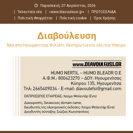
Μεταπηδήστε
Παρασκευή, 07 Αυγούστου, 2026
στο
Τελευταία νέα
«www.diavouleusi.gr»
ΠΡΩΤΟΣΕΛΙΔΑ
περιεχόμενο
Πολιτική Απορρήτου
Πολιτική cookie
Όροι Χρήσης
Διαβούλευση
Νέα από Ηγουμενίτσα, Φιλιάτι, Θεσπρωτία και όλη την Ήπειρο.