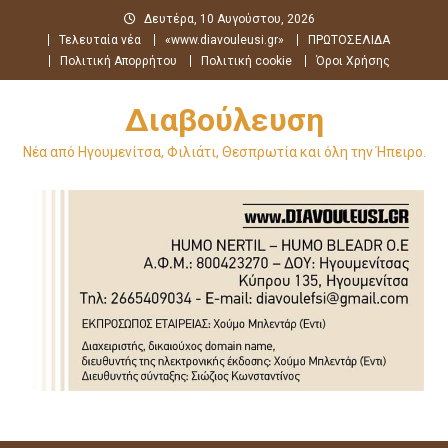
Μεταπηδήστε
Δευτέρα, 10 Αυγούστου, 2026
στο
Τελευταία νέα
«www.diavouleusi.gr»
ΠΡΩΤΟΣΕΛΙΔΑ
περιεχόμενο
Πολιτική Απορρήτου
Πολιτική cookie
Όροι Χρήσης
Διαβούλευση
Νέα από Ηγουμενίτσα, Φιλιάτι, Θεσπρωτία και όλη την Ήπειρο.