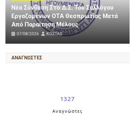
Τελευταία Νέα
Του Συλλόγου
πρωτίας Μετά
3 Εκατομμύρια Ευρώ Για Α
ς
Οδοποιία Στον Δήμο Ηγου
31/07/2026
KOSTAS
ΑΝΑΓΝΩΣΤΕΣ
1327
Αναγνώστες