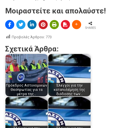
Μοιραστείτε και απολαύστε!
SHARES
Προβολές Άρθρου:
773
Σχετικά Άρθρα:
Πρόεδρος Αστυνομικών
Έλεγχοι για την
Θεσπρωτίας για τα
καταπολέμηση της
μέτρα της…
διάδοσης των…