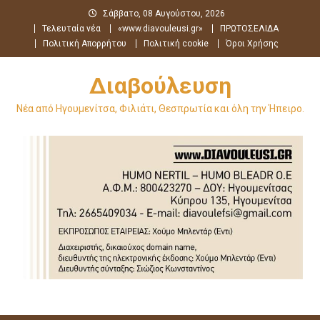
Μεταπηδήστε
Σάββατο, 08 Αυγούστου, 2026
στο
Τελευταία νέα
«www.diavouleusi.gr»
ΠΡΩΤΟΣΕΛΙΔΑ
περιεχόμενο
Πολιτική Απορρήτου
Πολιτική cookie
Όροι Χρήσης
Διαβούλευση
Νέα από Ηγουμενίτσα, Φιλιάτι, Θεσπρωτία και όλη την Ήπειρο.