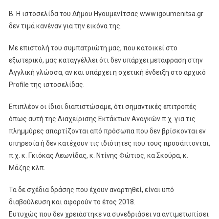
Β. Η ιστοσελίδα του Δήμου Ηγουμενίτσας www.igoumenitsa.gr
δεν τιμά κανέναν για την εικόνα της.
Με επιστολή του συμπατριώτη μας, που κατοικεί στο
εξωτερικό, μας καταγγέλλει ότι δεν υπάρχει μετάφραση στην
Αγγλική γλώσσα, αν και υπάρχει η σχετική ένδειξη στο αρχικό
Profile της ιστοσελίδας.
Επιπλέον οι ίδιοι διαπιστώσαμε, ότι σημαντικές επιτροπές
όπως αυτή της Διαχείρισης Εκτάκτων Αναγκών π.χ. για τις
πλημμύρες απαρτίζονται από πρόσωπα που δεν βρίσκονται εν
υπηρεσία ή δεν κατέχουν τις ιδιότητες που τους προσάπτονται,
π.χ. κ. Γκιόκας Λεωνίδας, κ. Ντίνης Φώτιος, κα Σκούρα, κ.
Μάζης κλπ.
Τα δε σχέδια δράσης που έχουν αναρτηθεί, είναι υπό
διαβούλευση και αφορούν το έτος 2018.
Ευτυχώς που δεν χρειάστηκε να συνεδριάσει να αντιμετωπίσει