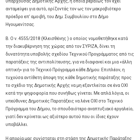
υπάρχουσας Δημοτικής Αρχής, η οποία βεβαίως τον έχει
ανταμείψει για αυτό, ορίζοντάς τον ως τον μακροβιότερο
πρόεδρο επ’ αμοιβή, του Δημ. Συμβουλίου στο Δήμο
Ηγουμενίτσας.
Β. Ο ν. 4555/2018 (Κλεισθένης ) ο οποίος νομοθετήθηκε κατά
την διακυβέρνηση της χώρας από τον ΣΥΡΙΖΑ, δίνει τη
δυνατότητα υποβολής σχεδίου Τεχνικού Προγράμματος από τις
παρατάξεις της αντιπολίτευσης, για να διαφανεί και μια «άλλη
οπτική» για το Τεχνικό Πρόγραμμα κάθε Δήμου. Επιπλέον, η
τυχούσα αντίθετη άποψη της κάθε δημοτικής παράταξης προς
το σχέδιο της Δημοτικής Αρχής να μη εξαντλείται σε ένα ΟΧΙ
κατά την ψηφοφορία που συνήθως γίνεται. Με απλά λόγια, οι
υπεύθυνες Δημοτικές Παρατάξεις να λένε ΟΧΙ στο Τεχνικό
Πρόγραμμα του Δήμου, το σπουδαιότερο αναπτυξιακό εργαλείο,
γιατί δεν κρίνεται ως αξιότερο αυτού που οι ίδιες έχουν
υποβάλλει.
Η απορία μας συνίσταται στη στάση της Δημοτικής Παράταξης