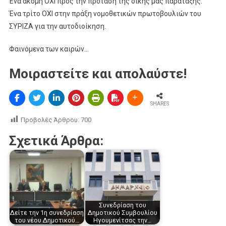
Ένα ακόμη ΟΧΙ προς την πρόταση της δικής μας παράταξης.
Ένα τρίτο ΟΧΙ στην πράξη νομοθετικών πρωτοβουλιών του
ΣΥΡΙΖΑ για την αυτοδιοίκηση.
Φαινόμενα των καιρών…
Μοιραστείτε και απολαύστε!
SHARES
Προβολές Άρθρου:
700
Σχετικά Άρθρα:
Συνεδρίαση του
Δείτε την 1η συνεδρίαση
Δημοτικού Συμβουλίου
του νέου Δημοτικού…
Ηγουμενίτσας την…