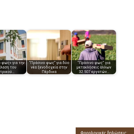
 φως» για την
“Πράσινο φως” για δύο
"Πράσινο φως" για
πλαση του
νέα ξενοδοχεία στην
μετακλήσεις άλλων
ντρικού…
Πέρδικα
32.507 εργατών…
Φορολογικές δηλώσεις: Επιστροφές φόρου – “εξπρές” – Τι θα γίνει με πιθανή παράταση της διαδικασίας