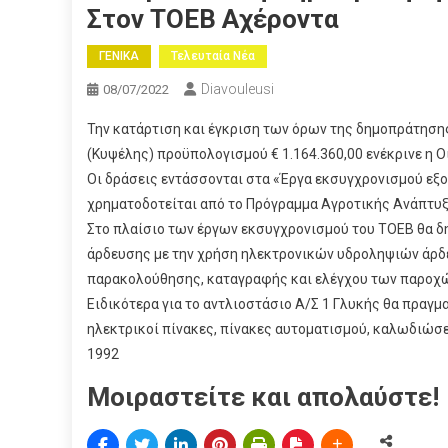
Στον ΤΟΕΒ Αχέροντα
ΓΕΝΙΚΑ
Τελευταία Νέα
Diavouleusi
08/07/2022
Την κατάρτιση και έγκριση των όρων της δημοπράτησης
(Κυψέλης) προϋπολογισμού € 1.164.360,00 ενέκρινε η 
Οι δράσεις εντάσσονται στα «Έργα εκσυγχρονισμού εξο
χρηματοδοτείται από το Πρόγραμμα Αγροτικής Ανάπτυξ
Στο πλαίσιο των έργων εκσυγχρονισμού του ΤΟΕΒ θα δ
άρδευσης με την χρήση ηλεκτρονικών υδροληψιών άρδ
παρακολούθησης, καταγραφής και ελέγχου των παροχώ
Ειδικότερα για το αντλιοστάσιο Α/Σ 1 Γλυκής θα πραγ
ηλεκτρικοί πίνακες, πίνακες αυτοματισμού, καλωδιώσει
1992
Μοιραστείτε και απολαύστε!