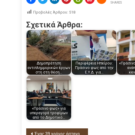
SHARES
Προβολές Άρθρου:
518
Σχετικά Άρθρα:
Δημοπράτηση
Περιφέρεια Ηπείρου:
«Πράσινο
αντιπλημμυρικών έργων
Πράσινο φως από την
ανά
στη στη θέση…
Ε.Υ.Δ. για…
κε
«Πράσινο φως» για
υπεραγορά τροφίμων
από το Δημοτικό…
Πλοήγηση
Ένας 39 χρόνος άστεγος, έφυγε από την ζωή …