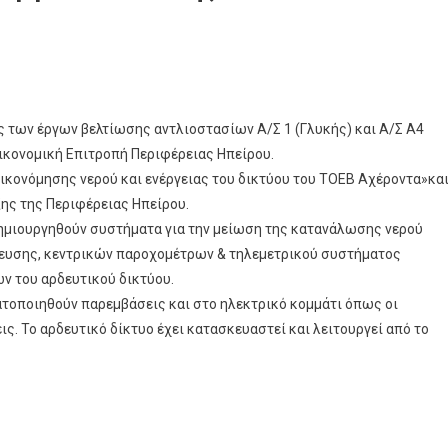
 των έργων βελτίωσης αντλιοστασίων Α/Σ 1 (Γλυκής) και Α/Σ Α4
Οικονομική Επιτροπή Περιφέρειας Ηπείρου.
ικονόμησης νερού και ενέργειας του δικτύου του ΤΟΕΒ Αχέροντα»κα
ης της Περιφέρειας Ηπείρου.
ημιουργηθούν συστήματα για την μείωση της κατανάλωσης νερού
ευσης, κεντρικών παροχομέτρων & τηλεμετρικού συστήματος
ν του αρδευτικού δικτύου.
ματοποιηθούν παρεμβάσεις και στο ηλεκτρικό κομμάτι όπως οι
ς. Το αρδευτικό δίκτυο έχει κατασκευαστεί και λειτουργεί από το