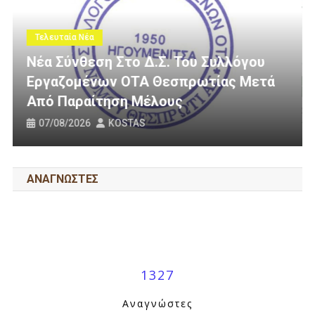
Τελευταία Νέα
Του Συλλόγου
πρωτίας Μετά
3 Εκατομμύρια Ευρώ Για Αγ
Οδοποιία Στον Δήμο Ηγουμ
31/07/2026
KOSTAS
ΑΝΑΓΝΩΣΤΕΣ
1327
Αναγνώστες