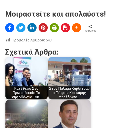
Μοιραστείτε και απολαύστε!
SHARES
Προβολές Άρθρου:
643
Σχετικά Άρθρα:
Κατέθεσε Στο
Στον Παλαμά Καρδίτσας
Πρωτοδικείο Το
ο Πέτρος Κατσάρης
Ψηφοδέλτιο Του…
παρέδωσε…