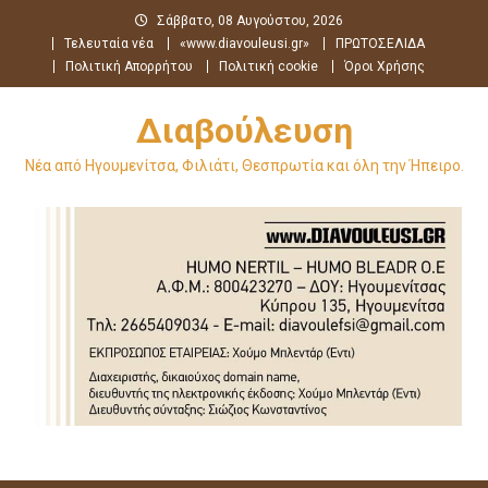
Μεταπηδήστε
Σάββατο, 08 Αυγούστου, 2026
στο
Τελευταία νέα
«www.diavouleusi.gr»
ΠΡΩΤΟΣΕΛΙΔΑ
περιεχόμενο
Πολιτική Απορρήτου
Πολιτική cookie
Όροι Χρήσης
Διαβούλευση
Νέα από Ηγουμενίτσα, Φιλιάτι, Θεσπρωτία και όλη την Ήπειρο.