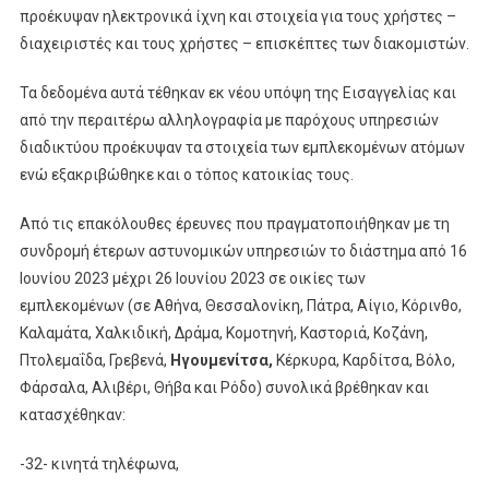
προέκυψαν ηλεκτρονικά ίχνη και στοιχεία για τους χρήστες –
διαχειριστές και τους χρήστες – επισκέπτες των διακομιστών.
Τα δεδομένα αυτά τέθηκαν εκ νέου υπόψη της Εισαγγελίας και
από την περαιτέρω αλληλογραφία με παρόχους υπηρεσιών
διαδικτύου προέκυψαν τα στοιχεία των εμπλεκομένων ατόμων
ενώ εξακριβώθηκε και ο τόπος κατοικίας τους.
Από τις επακόλουθες έρευνες που πραγματοποιήθηκαν με τη
συνδρομή έτερων αστυνομικών υπηρεσιών το διάστημα από 16
Ιουνίου 2023 μέχρι 26 Ιουνίου 2023 σε οικίες των
εμπλεκομένων (σε Αθήνα, Θεσσαλονίκη, Πάτρα, Αίγιο, Κόρινθο,
Καλαμάτα, Χαλκιδική, Δράμα, Κομοτηνή, Καστοριά, Κοζάνη,
Πτολεμαΐδα, Γρεβενά,
Ηγουμενίτσα,
Κέρκυρα, Καρδίτσα, Βόλο,
Φάρσαλα, Αλιβέρι, Θήβα και Ρόδο) συνολικά βρέθηκαν και
κατασχέθηκαν:
-32- κινητά τηλέφωνα,