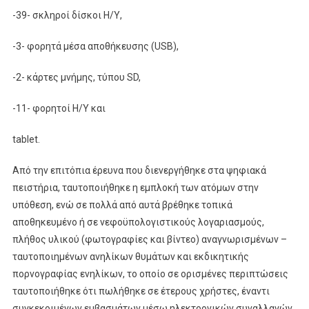
-39- σκληροί δίσκοι Η/Υ,
-3- φορητά μέσα αποθήκευσης (USB),
-2- κάρτες μνήμης, τύπου SD,
-11- φορητοί Η/Υ και
tablet.
Από την επιτόπια έρευνα που διενεργήθηκε στα ψηφιακά
πειστήρια, ταυτοποιήθηκε η εμπλοκή των ατόμων στην
υπόθεση, ενώ σε πολλά από αυτά βρέθηκε τοπικά
αποθηκευμένο ή σε νεφοϋπολογιστικούς λογαριασμούς,
πλήθος υλικού (φωτογραφίες και βίντεο) αναγνωρισμένων –
ταυτοποιημένων ανηλίκων θυμάτων και εκδικητικής
πορνογραφίας ενηλίκων, το οποίο σε ορισμένες περιπτώσεις
ταυτοποιήθηκε ότι πωλήθηκε σε έτερους χρήστες, έναντι
συγκεκριμένων εμβασμάτων μέσω ηλεκτρονικών συναλλαγών,