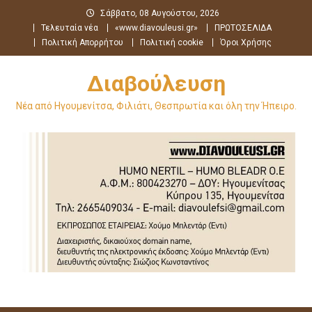
Μεταπηδήστε
Σάββατο, 08 Αυγούστου, 2026
στο
Τελευταία νέα
«www.diavouleusi.gr»
ΠΡΩΤΟΣΕΛΙΔΑ
περιεχόμενο
Πολιτική Απορρήτου
Πολιτική cookie
Όροι Χρήσης
Διαβούλευση
Νέα από Ηγουμενίτσα, Φιλιάτι, Θεσπρωτία και όλη την Ήπειρο.