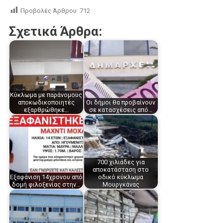
Προβολές Άρθρου:
712
Σχετικά Άρθρα:
Κύκλωμα με παράνομους
αποκωδικοποιητές
Οι δήμοι θα προβαίνουν
εξαρθρώθηκε…
σε κατασχέσεις από…
700 χιλιάδες για
αποκατάσταση στο
Εξαφάνιση 14χρονου από
οδικό κύκλωμα
δομή φιλοξενίας στην…
Μουργκάνας