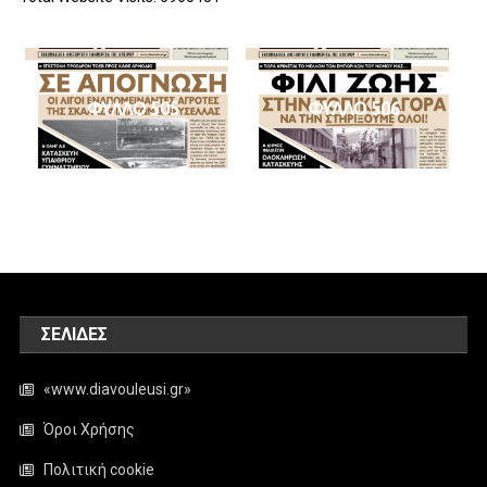
ΦΥΛΛΟ 505
ΦΥΛΛΟ 506
ΣΕΛΊΔΕΣ
«www.diavouleusi.gr»
Όροι Χρήσης
Πολιτική cookie