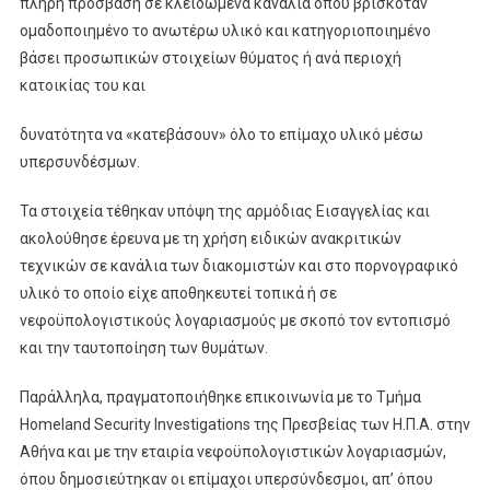
πλήρη πρόσβαση σε κλειδωμένα κανάλια όπου βρισκόταν
ομαδοποιημένο το ανωτέρω υλικό και κατηγοριοποιημένο
βάσει προσωπικών στοιχείων θύματος ή ανά περιοχή
κατοικίας του και
δυνατότητα να «κατεβάσουν» όλο το επίμαχο υλικό μέσω
υπερσυνδέσμων.
Τα στοιχεία τέθηκαν υπόψη της αρμόδιας Εισαγγελίας και
ακολούθησε έρευνα με τη χρήση ειδικών ανακριτικών
τεχνικών σε κανάλια των διακομιστών και στο πορνογραφικό
υλικό το οποίο είχε αποθηκευτεί τοπικά ή σε
νεφοϋπολογιστικούς λογαριασμούς με σκοπό τον εντοπισμό
και την ταυτοποίηση των θυμάτων.
Παράλληλα, πραγματοποιήθηκε επικοινωνία με το Τμήμα
Homeland Security Investigations της Πρεσβείας των Η.Π.Α. στην
Αθήνα και με την εταιρία νεφοϋπολογιστικών λογαριασμών,
όπου δημοσιεύτηκαν οι επίμαχοι υπερσύνδεσμοι, απ’ όπου