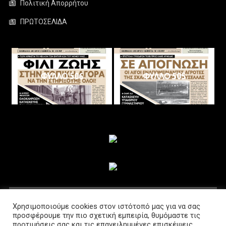
Πολιτική Απορρήτου
ΠΡΩΤΟΣΕΛΙΔΑ
ΦΥΛΛΟ 506
ΦΥΛΛΟ 505
ΑΚΟΛΟΥΘΗΣΤΕ ΜΑΣ
Χρησιμοποιούμε cookies στον ιστότοπό μας για να σας
προσφέρουμε την πιο σχετική εμπειρία, θυμόμαστε τις
προτιμήσεις σας και τις επανειλημμένες επισκέψεις.