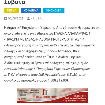
Σύβοτα
ΓΕΝΙΚΑ
ΚΟΙΝΩΝΙΚΑ
ΟΙΚΟΝΟΜΙΑ
KOSTAS
06/08/2023
Η Δημοτική Επιχείρηση Ύδρευσης Αποχέτευσης Ηγουμενίτσας
ανακοινώνει ότι εντάχθηκε στον ΠΥΛΩΝΑ ΑΝΑΚΑΜΨΗΣ 1
«ΠΡΑΣΙΝΗ ΜΕΤΑΒΑΣΗ» ΑΞΟΝΑ ΠΡΟΤΕΡΑΙΟΤΗΤΑΣ 1.4
«
Αειφόρος χρήση των πόρων, ανθεκτικότητα στην κλιματική
αλλαγή και διατήρηση της βιοποικιλότητας
», που
συγχρηματοδοτείται από το Ταμείο Ανάκαμψης και
Ανθεκτικότητας, το έργο «
Τηλεέλεγχος-Τηλεχειρισμός
Δικτύου Ύδρευσης & Προμήθεια Ψηφιακών Υδρομέτρων
Δ.Ε.Υ.Α Ηγουμενίτσας (ΔΕ Ηγουμενίτσας & Συβότων)
»
συνολικού προϋπολογισμού 1.508.819,00€.