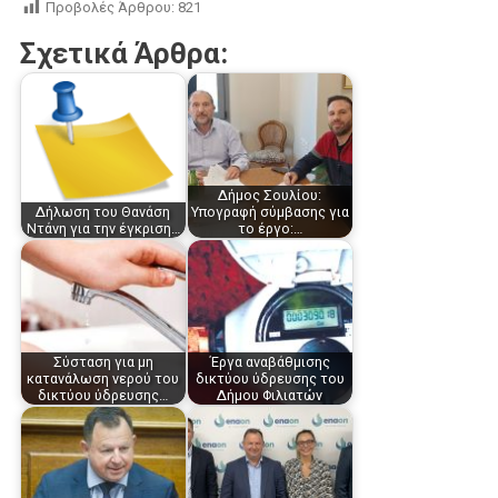
Προβολές Άρθρου:
821
Σχετικά Άρθρα:
Δήμος Σουλίου:
Δήλωση του Θανάση
Υπογραφή σύμβασης για
Ντάνη για την έγκριση…
το έργο:…
Σύσταση για μη
Έργα αναβάθμισης
κατανάλωση νερού του
δικτύου ύδρευσης του
δικτύου ύδρευσης…
Δήμου Φιλιατών