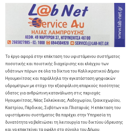
Το έργο αφορά στην επέκταση του υφιστάμενου συστήματος
ποσοτικής και ποιοτικής διαχείρισης και ελέγχου των
υδάτινων πόρων σε όλα τα δίκτυα του Καλλικρατικού Δήμου
Ηγουμενίτσας και παράλληλα την εγκατάσταση ψηφιακών
υδρομέτρων με στόχο την εξασφάλιση επαρκούς ποσότητας
ύδατος για ανθρώπινη κατανάλωση στις περιοχές
Ηγουμενίτσας, Νέας Σελεύκειας, Λαδοχωρίου, Γραικοχωρίου,
Καστρίου, Πέρδικας, Συβότων και Πλαταριάς. Η επέκταση του
υφιστάμενου συστήματος θα παρέχει στην Υπηρεσία τη
δυνατότητα να βελτιώσει τη λειτουργία του δικτύου ύδρευσης
και να επεκτείνει τα οφέλη στο σύνολο του Δήμου.