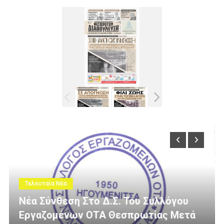
Τελευταία Νέα
όγου
 Μετά
3 Εκατομμύρια Ευρώ Για Αγροτική