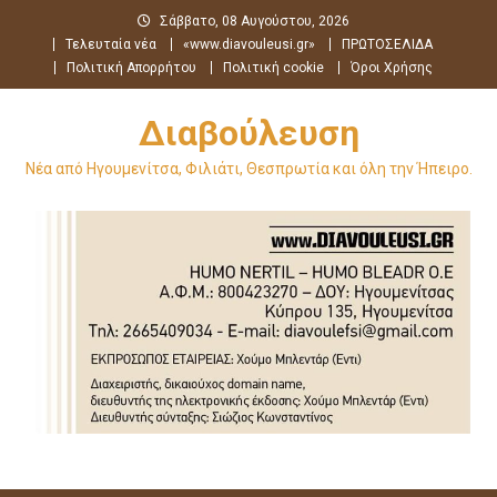
Μεταπηδήστε
Σάββατο, 08 Αυγούστου, 2026
στο
Τελευταία νέα
«www.diavouleusi.gr»
ΠΡΩΤΟΣΕΛΙΔΑ
περιεχόμενο
Πολιτική Απορρήτου
Πολιτική cookie
Όροι Χρήσης
Διαβούλευση
Νέα από Ηγουμενίτσα, Φιλιάτι, Θεσπρωτία και όλη την Ήπειρο.