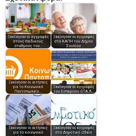
Ξεκίνησαν οι εγγραφές
Ξεκίνησαν οι εγγραφές
στους παιδικούς
στο ΚΑΠΗ του Δήμου
σταθμούς του…
Σουλίου
Ξεκίνησαν οι αιτήσεις
για το Κοινωνικό
Ξεκίνησαν οι εγγραφές
Παντοπωλείο…
του Εσπερινού ΕΠΑ.Λ…
Ξεκίνησαν οι αιτήσεις
Ξεκίνησαν οι εγγραφές
για το κοινωνικό
στο Δημοτικό Ωδείο