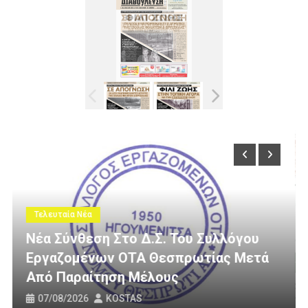
Τελευταία Νέα
λλόγου
ας Μετά
3 Εκατομμύρια Ευρώ Για Αγροτικ
Οδοποιία Στον Δήμο Ηγουμενίτσ
31/07/2026
KOSTAS