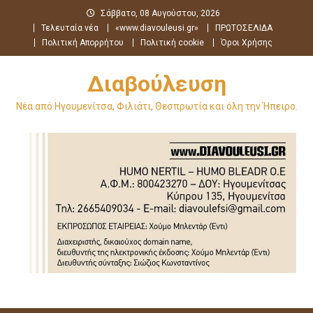
Μεταπηδήστε
Σάββατο, 08 Αυγούστου, 2026
στο
Τελευταία νέα
«www.diavouleusi.gr»
ΠΡΩΤΟΣΕΛΙΔΑ
περιεχόμενο
Πολιτική Απορρήτου
Πολιτική cookie
Όροι Χρήσης
Διαβούλευση
Νέα από Ηγουμενίτσα, Φιλιάτι, Θεσπρωτία και όλη την Ήπειρο.