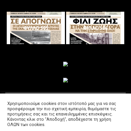
ΦΥΛΛΟ 505
ΦΥΛΛΟ 506
ΑΚΟΛΟΥΘΗΣΤΕ ΜΑΣ
Χρησιμοποιούμε cookies στον ιστότοπό μας για να σας
προσφέρουμε την πιο σχετική εμπειρία, θυμόμαστε τις
προτιμήσεις σας και τις επανειλημμένες επισκέψεις.
Κάνοντας κλικ στο "Αποδοχή", αποδέχεστε τη χρήση
ΟΛΩΝ των cookies.