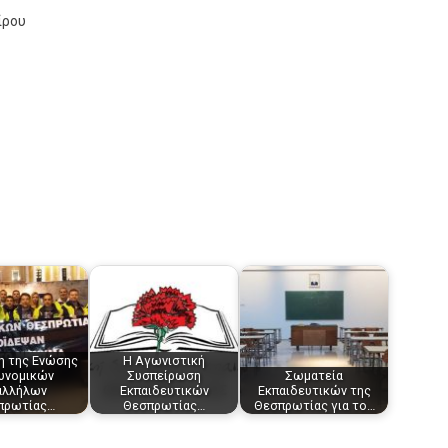
ίρου
 της Ενώσης
Η Αγωνιστική
υνομικών
Συσπείρωση
Σωματεία
αλλήλων
Εκπαιδευτικών
Εκπαιδευτικών της
πρωτίας…
Θεσπρωτίας…
Θεσπρωτίας για το…