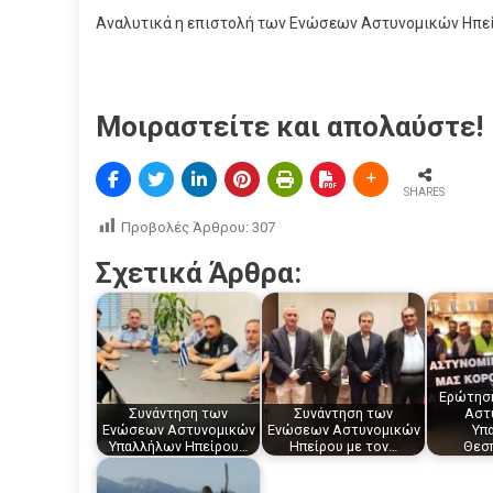
Αναλυτικά η επιστολή των Ενώσεων Αστυνομικών Ηπε
Μοιραστείτε και απολαύστε!
SHARES
Προβολές Άρθρου:
307
Σχετικά Άρθρα:
Ερώτηση
Συνάντηση των
Συνάντηση των
Αστ
Ενώσεων Αστυνομικών
Ενώσεων Αστυνομικών
Υπ
Υπαλλήλων Ηπείρου…
Ηπείρου με τον…
Θεσ