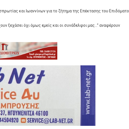
ρωτίας και Ιωαννίνων για το ζήτημα της Επέκτασης του Επιδόματ
χουν ξεχάσει όχι όμως εμείς και οι συνάδελφοι μας…” αναφέρουν