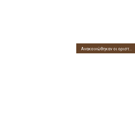
Ανακοινώθηκαν οι οριστικοί πίνακες κατάταξης προσλήψεων σε βρεφονηπιακούς σταθμούς