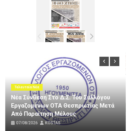
Τελευταία Νέα
Συλλόγου
τίας Μετά
3 Εκατομμύρια Ευρώ Για Αγροτι
Οδοποιία Στον Δήμο Ηγουμενί
31/07/2026
KOSTAS