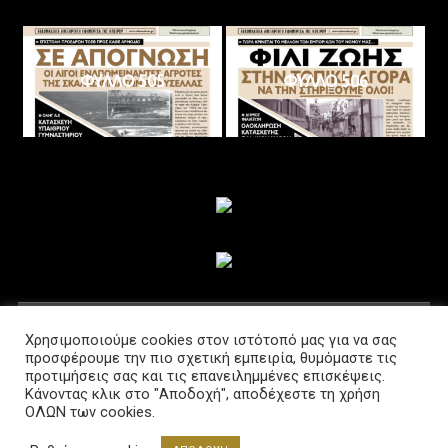
ΦΥΛΛΟ 505
ΦΥΛΛΟ 506
ΑΚΟΛΟΥΘΗΣΤΕ ΜΑΣ
Χρησιμοποιούμε cookies στον ιστότοπό μας για να σας
προσφέρουμε την πιο σχετική εμπειρία, θυμόμαστε τις
προτιμήσεις σας και τις επανειλημμένες επισκέψεις.
Κάνοντας κλικ στο "Αποδοχή", αποδέχεστε τη χρήση
ΟΛΩΝ των cookies.