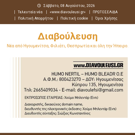
Μεταπηδήστε
Σάββατο, 08 Αυγούστου, 2026
στο
Τελευταία νέα
«www.diavouleusi.gr»
ΠΡΩΤΟΣΕΛΙΔΑ
περιεχόμενο
Πολιτική Απορρήτου
Πολιτική cookie
Όροι Χρήσης
Διαβούλευση
Νέα από Ηγουμενίτσα, Φιλιάτι, Θεσπρωτία και όλη την Ήπειρο.