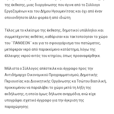
της έκθεσης, μιας διοργάνωσης που έγινε από το Σύλλογο
Εργαζομένων και του Δήμου Ηγουμενίτσας και όχι από έναν
οποιονδήποτε άλλο φορέα ή από ιδιώτη.
Τέλος με το κλείσιμο της έκθεσης, δημοτικοί υπάλληλοι και
συμμετέχοντες εκθέτες, καθάρισαν και τακτοποίησαν το χώρο
του ΄΄ΠΑΝΘΕΟΝ΄΄ και για το σφουγγάρισμα του πατώματος,
μετέφεραν νερό από παρακείμενο κατάστημα, λόγω της
έλλειψης νερού εντός του κτηρίου, όπως προαναφέρθηκε.
Μάλιστα ο Σύλλογος απέστειλε και έγγραφο προς την
Αντιδήμαρχο Οικονομικού Προγραμματισμού, Δημοτικής
Περιουσίας και Διοικητικής Οργάνωσης κα Τσώτου Βασιλική,
προκειμένου να παραλάβει το χώρο μετά τη λήξη της
εκδήλωσης, η οποία όμως δήλωσε αναρμόδια, ενώ είχε
υπογράψει σχετικό έγγραφο για την έγκριση της
παραχώρησης.