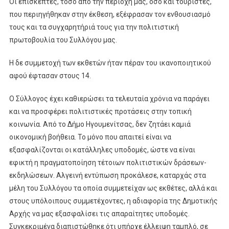
Οι επισκέπτες, τόσο από την περιοχή μας, όσο και τουρίστες,
που περιηγήθηκαν στην έκθεση, εξέφρασαν τον ενθουσιασμό
τους και τα συγχαρητήριά τους για την πολιτιστική
πρωτοβουλία του Συλλόγου μας.
Η δε συμμετοχή των εκθετών ήταν πέραν του ικανοποιητικού
αφού έφτασαν στους 14.
Ο Σύλλογος έχει καθιερώσει τα τελευταία χρόνια να παράγει
και να προσφέρει πολιτιστικές προτάσεις στην τοπική
κοινωνία. Από το Δήμο Ηγουμενίτσας, δεν ζητάει καμιά
οικονομική βοήθεια. Το μόνο που απαιτεί είναι να
εξασφαλίζονται οι κατάλληλες υποδομές, ώστε να είναι
εφικτή η πραγματοποίηση τέτοιων πολιτιστικών δράσεων-
εκδηλώσεων. Αλγεινή εντύπωση προκάλεσε, καταρχάς στα
μέλη του Συλλόγου τα οποία συμμετείχαν ως εκθέτες, αλλά και
στους υπόλοιπους συμμετέχοντες, η αδιαφορία της Δημοτικής
Αρχής να μας εξασφαλίσει τις απαραίτητες υποδομές.
Συγκεκριμένα διαπιστώθηκε ότι υπήρχε έλλειψη ταμπλό, σε