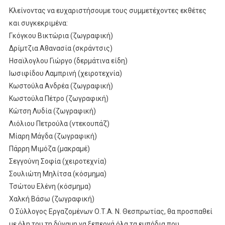
Κλείνοντας να ευχαριστήσουμε τους συμμετέχοντες εκθέτες
και συγκεκριμένα:
Γκόγκου Βικτώρια (ζωγραφική)
Δρίμτζια Αθανασία (σκράντσις)
Ησαϊλογλου Γιώργο (δερμάτινα είδη)
Ιωσιφίδου Λαμπρινή (χειροτεχνία)
Κωστούλα Ανδρέα (ζωγραφική)
Κωστούλα Πέτρο (ζωγραφική)
Κώτση Λυδία (ζωγραφική)
Λιόλιου Πετρούλα (ντεκουπάζ)
Μίαρη Μάγδα (ζωγραφική)
Πάρρη Μιμόζα (μακραμέ)
Σεγγούνη Σοφία (χειροτεχνία)
Σουλιώτη Μηλίτσα (κόσμημα)
Τσώτου Ελένη (κόσμημα)
Χαλκή Βάσω (ζωγραφική)
Ο Σύλλογος Εργαζομένων Ο.Τ.Α. Ν. Θεσπρωτίας, θα προσπαθεί
με όλη του τη δύναμη να ξεπερνά όλα τα εμπόδια που