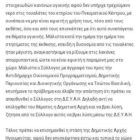
στοιχειωδών κανόνων υγιεινής αφού δεν υπήρχε τρεχούμενο
νερό στις τουαλέτες του κτηρίου του Πνευματικού Κέντρου, με
συνέπεια να μην είναι εφικτή η χρήση τους, τόσο από τους
εκθέτες, όσο και από τους επισκέπτες με ότι αυτό συνεπάγεται
σε θέματα υγιεινής. Μάλιστα κατά την ημέρα την ημέρα του
στησίματος της έκθεσης, επειδή η δυσοσμία από τις τουαλέτες
ήταν μέγιστη, αναγκαστήκαμε να ρίξουμε στις λεκάνες
απορρυπαντικά, ώστε να είναι εφικτή η παραμονή μας στο
χώρο. Μάλιστα ο Σύλλογος με έγγραφό του προς την
Αντιδήμαρχο Οικονομικού Προγραμματισμού, Δημοτικής
Περιουσίας και Διοικητικής Οργάνωσης κα Τσώτου Βασιλική,
επισήμανε το πρόβλημα και έλαβε την απάντηση ότι πρέπει να
απευθυνθεί ο Σύλλογος στη Δ.Ε.Υ.Α.Η. Δηλαδή αντί να
επιληφθεί του θέματος η Δημοτική Αρχή και να βρει λύση,
ζήτησε από το Σύλλογο αυτός να βρει λύση μέσω της Δ.Ε.Υ.Α.Η.
Τέλος πρέπει να επισημανθεί η στάση της Δημοτικής Αρχής
Ηγουμενίτας, αφού δεν επισκέφτηκε έστω και τυπικά το χώρο