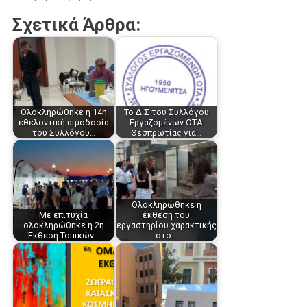
Σχετικά Άρθρα:
Ολοκληρώθηκε η 14η
Το Δ.Σ του Συλλόγου
εθελοντική αιμοδοσία
Εργαζομένων ΟΤΑ
του Συλλόγου…
Θεσπρωτίας για…
Ολοκληρώθηκε η
Με επιτυχία
έκθεση του
ολοκληρώθηκε η 2η
εργαστηρίου χαρακτικής
Έκθεση Τοπικών…
στο…