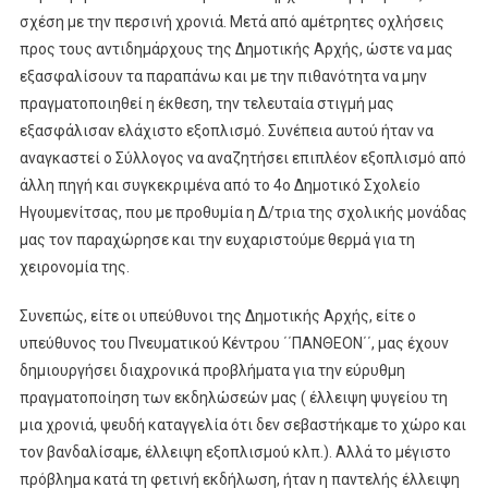
σχέση με την περσινή χρονιά. Μετά από αμέτρητες οχλήσεις
προς τους αντιδημάρχους της Δημοτικής Αρχής, ώστε να μας
εξασφαλίσουν τα παραπάνω και με την πιθανότητα να μην
πραγματοποιηθεί η έκθεση, την τελευταία στιγμή μας
εξασφάλισαν ελάχιστο εξοπλισμό. Συνέπεια αυτού ήταν να
αναγκαστεί ο Σύλλογος να αναζητήσει επιπλέον εξοπλισμό από
άλλη πηγή και συγκεκριμένα από το 4ο Δημοτικό Σχολείο
Ηγουμενίτσας, που με προθυμία η Δ/τρια της σχολικής μονάδας
μας τον παραχώρησε και την ευχαριστούμε θερμά για τη
χειρονομία της.
Συνεπώς, είτε οι υπεύθυνοι της Δημοτικής Αρχής, είτε ο
υπεύθυνος του Πνευματικού Κέντρου ΄΄ΠΑΝΘΕΟΝ΄΄, μας έχουν
δημιουργήσει διαχρονικά προβλήματα για την εύρυθμη
πραγματοποίηση των εκδηλώσεών μας ( έλλειψη ψυγείου τη
μια χρονιά, ψευδή καταγγελία ότι δεν σεβαστήκαμε το χώρο και
τον βανδαλίσαμε, έλλειψη εξοπλισμού κλπ.). Αλλά το μέγιστο
πρόβλημα κατά τη φετινή εκδήλωση, ήταν η παντελής έλλειψη