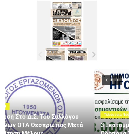
Τελευταία Νέα
3 Εκατομμύρια Ευρώ Για Αγροτική
Οδοποιία Στον Δήμο Ηγουμενίτσας