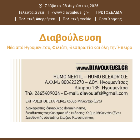
Μεταπηδήστε
Σάββατο, 08 Αυγούστου, 2026
στο
Τελευταία νέα
«www.diavouleusi.gr»
ΠΡΩΤΟΣΕΛΙΔΑ
περιεχόμενο
Πολιτική Απορρήτου
Πολιτική cookie
Όροι Χρήσης
Διαβούλευση
Νέα από Ηγουμενίτσα, Φιλιάτι, Θεσπρωτία και όλη την Ήπειρο.