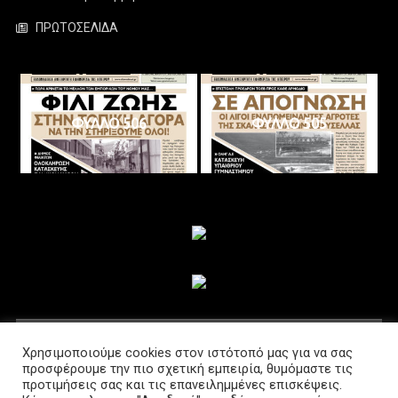
ΠΡΩΤΟΣΕΛΙΔΑ
ΦΥΛΛΟ 506
ΦΥΛΛΟ 505
ΑΚΟΛΟΥΘΗΣΤΕ ΜΑΣ
Χρησιμοποιούμε cookies στον ιστότοπό μας για να σας
προσφέρουμε την πιο σχετική εμπειρία, θυμόμαστε τις
προτιμήσεις σας και τις επανειλημμένες επισκέψεις.