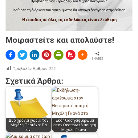
Μοιραστείτε και απολαύστε!
SHARES
Προβολές Άρθρου:
222
Σχετικά Άρθρα:
Δυο χρόνια χωρίς τον
Εκδήλωση-αφιέρωμα
Μιχάλη Πασιάκο: Για
στον Θεσπρωτό ποιητή
τον…
Μιχάλη Γκανά…