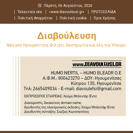
Μεταπηδήστε
Πέμπτη, 06 Αυγούστου, 2026
στο
Τελευταία νέα
«www.diavouleusi.gr»
ΠΡΩΤΟΣΕΛΙΔΑ
περιεχόμενο
Πολιτική Απορρήτου
Πολιτική cookie
Όροι Χρήσης
Διαβούλευση
Νέα από Ηγουμενίτσα, Φιλιάτι, Θεσπρωτία και όλη την Ήπειρο.