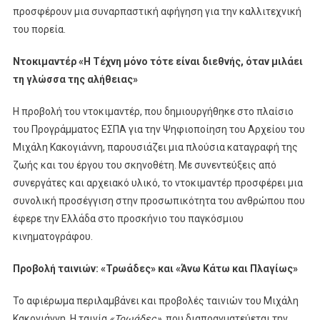
προσφέρουν μια συναρπαστική αφήγηση για την καλλιτεχνική
του πορεία.
Ντοκιμαντέρ «Η Τέχνη μόνο τότε είναι διεθνής, όταν μιλάει
τη γλώσσα της αλήθειας»
Η προβολή του ντοκιμαντέρ, που δημιουργήθηκε στο πλαίσιο
του Προγράμματος ΕΣΠΑ για την Ψηφιοποίηση του Αρχείου του
Μιχάλη Κακογιάννη, παρουσιάζει μια πλούσια καταγραφή της
ζωής και του έργου του σκηνοθέτη. Με συνεντεύξεις από
συνεργάτες και αρχειακό υλικό, το ντοκιμαντέρ προσφέρει μια
συνολική προσέγγιση στην προσωπικότητα του ανθρώπου που
έφερε την Ελλάδα στο προσκήνιο του παγκόσμιου
κινηματογράφου.
Προβολή ταινιών: «Τρωάδες» και «Άνω Κάτω και Πλαγίως»
Το αφιέρωμα περιλαμβάνει και προβολές ταινιών του Μιχάλη
Κακογιάννη. Η ταινία
«Τρωάδες»
, που διαπραγματεύεται την