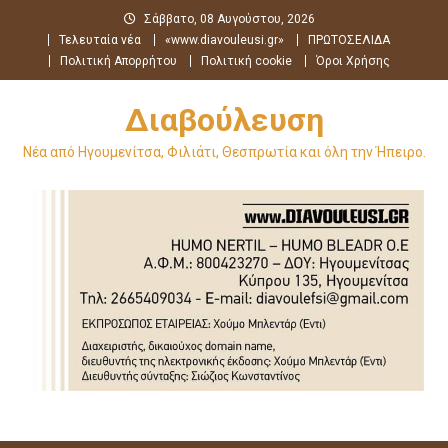
Μεταπηδήστε
Σάββατο, 08 Αυγούστου, 2026
στο
Τελευταία νέα
«www.diavouleusi.gr»
ΠΡΩΤΟΣΕΛΙΔΑ
περιεχόμενο
Πολιτική Απορρήτου
Πολιτική cookie
Όροι Χρήσης
Διαβούλευση
Νέα από Ηγουμενίτσα, Φιλιάτι, Θεσπρωτία και όλη την Ήπειρο.