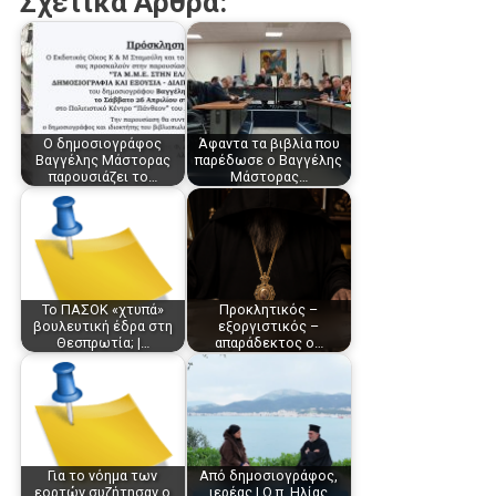
Σχετικά Άρθρα:
Ο δημοσιογράφος
Άφαντα τα βιβλία που
Βαγγέλης Μάστορας
παρέδωσε ο Βαγγέλης
παρουσιάζει το…
Μάστορας…
Το ΠΑΣΟΚ «χτυπά»
Προκλητικός –
βουλευτική έδρα στη
εξοργιστικός –
Θεσπρωτία; |…
απαράδεκτος ο…
Για το νόημα των
Από δημοσιογράφος,
εορτών συζήτησαν ο
ιερέας | Ο π. Ηλίας