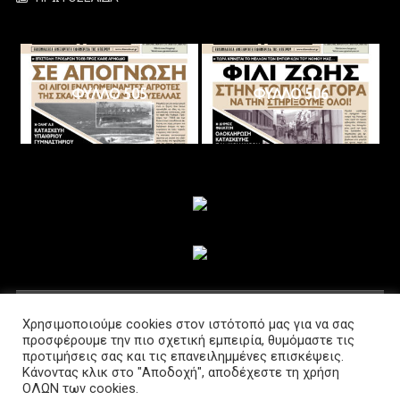
ΦΥΛΛΟ 505
ΦΥΛΛΟ 506
ΑΚΟΛΟΥΘΗΣΤΕ ΜΑΣ
Χρησιμοποιούμε cookies στον ιστότοπό μας για να σας
προσφέρουμε την πιο σχετική εμπειρία, θυμόμαστε τις
προτιμήσεις σας και τις επανειλημμένες επισκέψεις.
Κάνοντας κλικ στο "Αποδοχή", αποδέχεστε τη χρήση
ΟΛΩΝ των cookies.