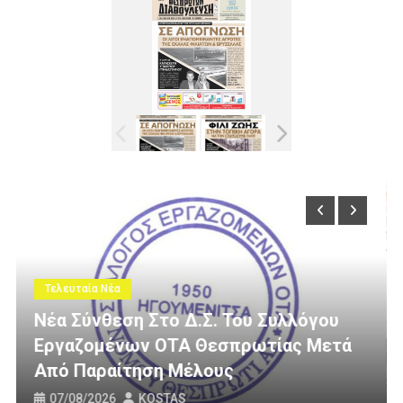
Τελευταία Νέα
λλόγου
ας Μετά
3 Εκατομμύρια Ευρώ Για Αγροτικ
Οδοποιία Στον Δήμο Ηγουμενίτσ
31/07/2026
KOSTAS