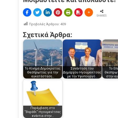
SHARES
Προβολές Άρθρου:
409
Σχετικά Άρθρα:
Το Κίνημα Δημοκρατίας
Συνάντηση του
Το Επ
Θεσπρωτίας για την
Δημάρχου Ηγουμενίτσας
Θεσπρωτ
εγκατάσταση…
με την Yφυπουργό…
στην ε
Παρέμβαση στο
"Βαράθι" Ηγουμενίτσας
ενάντια στην…