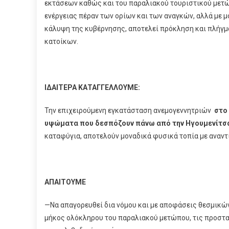
εκτάσεων καθώς και του παραλιακού τουριστικού μετώ
ενέργειας πέραν των ορίων και των αναγκών, αλλά με μ
κάλυψη της κυβέρνησης, αποτελεί πρόκληση και πλήγμα
κατοίκων.
ΙΔΑΙΤΕΡΑ ΚΑΤΑΓΓΕΛΛΟΥΜΕ:
Την επιχειρούμενη εγκατάσταση ανεμογεννητριών
στο
υψώματα που δεσπόζουν πάνω από την Ηγουμενίτσ
καταφύγια, αποτελούν μοναδικά φυσικά τοπία με αναντι
ΑΠΑΙΤΟΥΜΕ
—Να απαγορευθεί δια νόμου και με αποφάσεις θεσμικ
μήκος ολόκληρου του παραλιακού μετώπου, τις προστατ