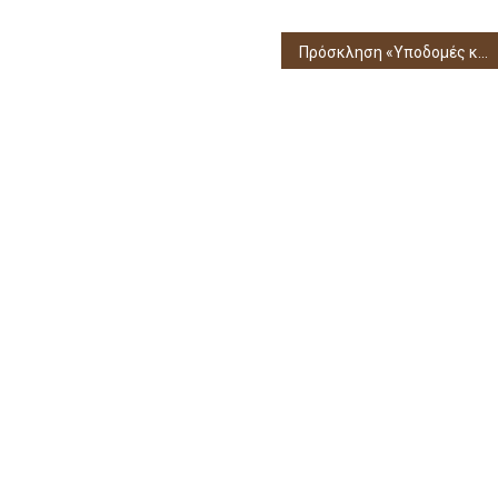
Πρόσκληση «Υποδομές και εξοπλισμοί στον τομέα της Υγείας» από την Ε.Υ.Δ. Προγράμματος Ήπειρος 2021-2027