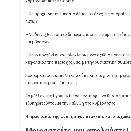
χορτολιβαδικές εκτάσεις.
—Να προχωρήσει άμεσα ο δήμος σε όλες τις απαραίτητε
αυτών .
—Να διεξαχθεί τοπικό δημοψήφισμα στις άμεσα ενδιαφ
επεμβάσεων.
—Να εκπονηθεί άμεσα ολοκληρωμένο σχέδιο προστασίας
κεφαλαίου της περιοχής μας, με την ουσιαστική συμμε
Καλούμε τους συμπολίτες σε διαρκή επαγρύπνηση, εγρή
υπεράσπιση του τόπου μας.
Το μέλλον της Ηγουμενίτσας δεν μπορεί να θυσιάζετα
εξυπηρετούνται με την κάλυψη της κυβέρνησης.
Η προστασία της φύσης είναι αναγκαία και υποχρέω
Μοιραστείτε και απολαύστε!