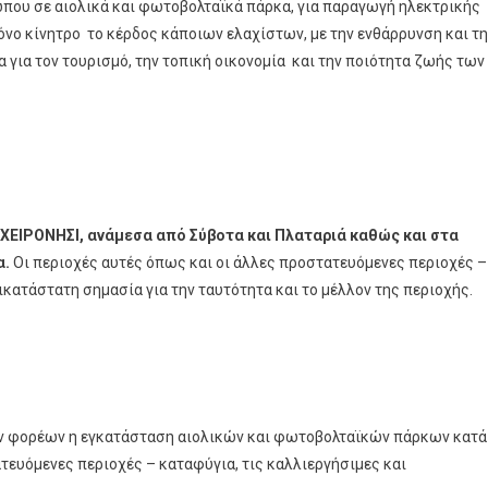
που σε αιολικά και φωτοβολταϊκά πάρκα, για παραγωγή ηλεκτρικής
όνο κίνητρο το κέρδος κάποιων ελαχίστων, με την ενθάρρυνση και τ
 για τον τουρισμό, την τοπική οικονομία και την ποιότητα ζωής των
 ΧΕΙΡΟΝΗΣΙ, ανάμεσα από Σύβοτα και Πλαταριά καθώς και στα
α.
Οι περιοχές αυτές όπως και οι άλλες προστατευόμενες περιοχές –
κατάστατη σημασία για την ταυτότητα και το μέλλον της περιοχής.
ών φορέων η εγκατάσταση αιολικών και φωτοβολταϊκών πάρκων κατά
ευόμενες περιοχές – καταφύγια, τις καλλιεργήσιμες και