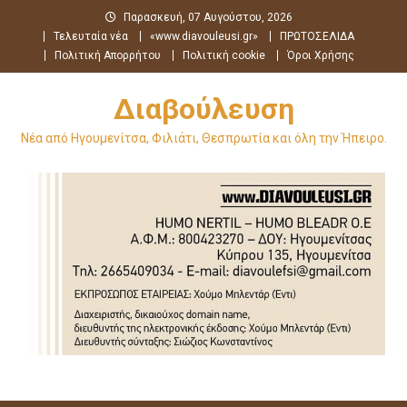
Μεταπηδήστε
Παρασκευή, 07 Αυγούστου, 2026
στο
Τελευταία νέα
«www.diavouleusi.gr»
ΠΡΩΤΟΣΕΛΙΔΑ
περιεχόμενο
Πολιτική Απορρήτου
Πολιτική cookie
Όροι Χρήσης
Διαβούλευση
Νέα από Ηγουμενίτσα, Φιλιάτι, Θεσπρωτία και όλη την Ήπειρο.