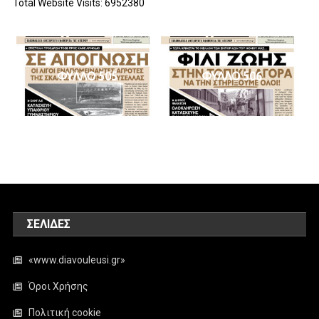
Total Website Visits: 6952380
ΦΥΛΛΟ 505
ΦΥΛΛΟ 506
ΣΕΛΊΔΕΣ
«www.diavouleusi.gr»
Όροι Χρήσης
Πολιτική cookie