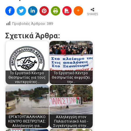
SHARES
Προβολές Άρθρου:
389
Σχετικά Άρθρα:
Το Εργατικό Κέντρο
Το Εργατικό Κέντρο
Θεσπρωτίας για τους
Θεσπρωτίας εκφράζει
ναυτεργάτες…
την…
ΕΡΓΑΤΟΫΠΑΛΛΗΛΙΚΟ
Αλληλεγγύη στον
ΚΕΝΤΡΟ ΘΕΣΠΡΩΤΙΑΣ:
Παλαιστινιακό λαό -
Αλληλεγγύη για…
Συγκέντρωση στην…