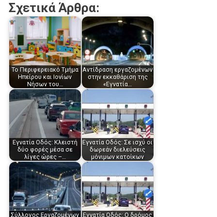
Σχετικά Άρθρα:
Το Περιφερειακό Τμήμα
Αντίδραση εργαζομένων
Ηπείρου και Ιονίων
στην εκκαθάριση της
Νήσων του…
«Εγνατία…
Εγνατία Οδός: Κλειστή
Εγνατία Οδός: Σε ισχύ οι
δύο φορές μέσα σε
δωρεάν διελεύσεις
λίγες ώρες –…
μόνιμων κατοίκων
Σύλλογος Εργαζομένων
Εγνατία Οδός: Ο δρόμος