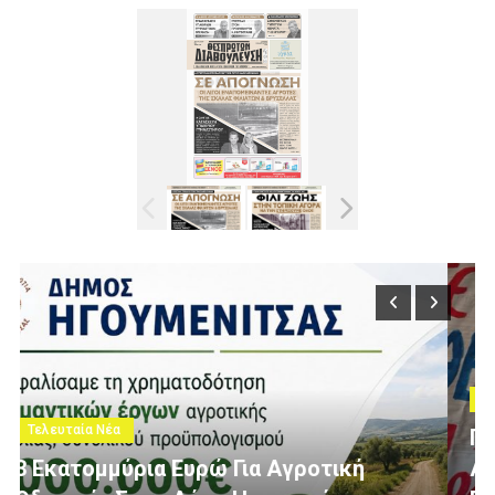
Τελευταία Νέα
Πολίτες Θεσπρωτίας Ενάντια Στις
Ανεμογεννήτριες: Ποιον Ενοχλούν Τα