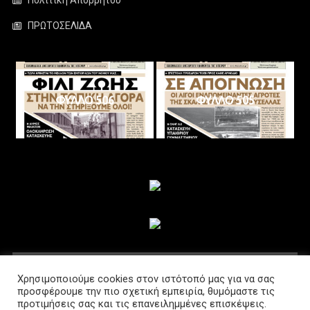
ΠΡΩΤΟΣΕΛΙΔΑ
ΦΥΛΛΟ 506
ΦΥΛΛΟ 505
ΑΚΟΛΟΥΘΗΣΤΕ ΜΑΣ
Χρησιμοποιούμε cookies στον ιστότοπό μας για να σας
προσφέρουμε την πιο σχετική εμπειρία, θυμόμαστε τις
προτιμήσεις σας και τις επανειλημμένες επισκέψεις.