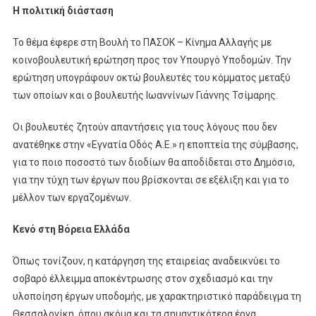
Η πολιτική διάσταση
Το θέμα έφερε στη Βουλή το ΠΑΣΟΚ – Κίνημα Αλλαγής με
κοινοβουλευτική ερώτηση προς τον Υπουργό Υποδομών. Την
ερώτηση υπογράφουν οκτώ βουλευτές του κόμματος μεταξύ
των οποίων και ο βουλευτής Ιωαννίνων Γιάννης Τσίμαρης.
Οι βουλευτές ζητούν απαντήσεις για τους λόγους που δεν
ανατέθηκε στην «Εγνατία Οδός Α.Ε.» η εποπτεία της σύμβασης,
για το ποιο ποσοστό των διοδίων θα αποδίδεται στο Δημόσιο,
για την τύχη των έργων που βρίσκονται σε εξέλιξη και για το
μέλλον των εργαζομένων.
Κενό στη Βόρεια Ελλάδα
Όπως τονίζουν, η κατάργηση της εταιρείας αναδεικνύει το
σοβαρό έλλειμμα αποκέντρωσης στον σχεδιασμό και την
υλοποίηση έργων υποδομής, με χαρακτηριστικό παράδειγμα τη
Θεσσαλονίκη, όπου ακόμα και τα σημαντικότερα έργα