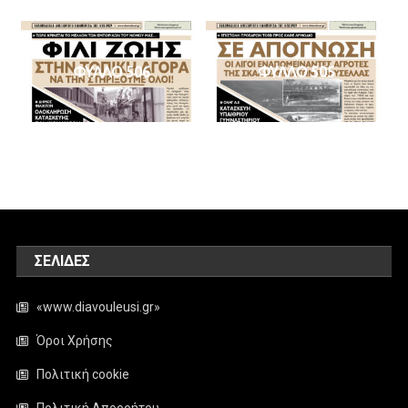
ΦΥΛΛΟ 506
ΦΥΛΛΟ 505
ΣΕΛΊΔΕΣ
«www.diavouleusi.gr»
Όροι Χρήσης
Πολιτική cookie
Πολιτική Απορρήτου