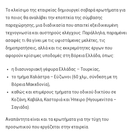
Το κλείσιμο της εταιρείας δημιουργεί σοβαρά ερωτήματα για
το ποιος θα αναλάβει την εποπτεία της σύμβασης
παραχώρησης, μια διαδικασία που απαιτεί εξειδικευμένη
τεχνογνωσία και αυστηρούς ελέγχους. Παράλληλα, παραμένει
ασαφές τι θα γίνει με τις υφιστάμενες μελέτες, τις
δημοπρατήσεις, αλλά και τις εκκρεμότητες έργων που
αφορούν κρίσιμες υποδομές στη Βόρεια Ελλάδα, όπως:
η διασυνοριακή γέφυρα Ελλάδας – Τουρκίας,
το τμήμα Χαλάστρα – Εύζωνοι (60 χλμ., σύνδεση με τη
Βόρεια Μακεδονία),
καθώς και επιμέρους τμήματα του οδικού δικτύου σε
Κοζάνη, Καβάλα, Καστοριά και Ήπειρο (Ηγουμενίτσα –
Σαγιάδα).
Αναπάντητα είναι και τα ερωτήματα για την τύχη του
προσωπικού που εργάζεται στην εταιρεία.