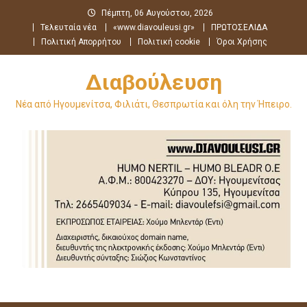
Μεταπηδήστε
Πέμπτη, 06 Αυγούστου, 2026
στο
Τελευταία νέα
«www.diavouleusi.gr»
ΠΡΩΤΟΣΕΛΙΔΑ
περιεχόμενο
Πολιτική Απορρήτου
Πολιτική cookie
Όροι Χρήσης
Διαβούλευση
Νέα από Ηγουμενίτσα, Φιλιάτι, Θεσπρωτία και όλη την Ήπειρο.