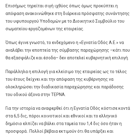
Επισήμως τηρείται σιγή ιχθύος όπως όμως προκύπτει η
απόφαση ανακοινώθηκε στη διάρκεια πρόσφατης συνάντησης
του υφυπουργού Υποδομών με το Διοικητικό Συμβούλιο του
σωματείου εργαζομένων της εταιρείας.
Όπως έγινε γνωστό, το ενδεχόμενο η «Εγνατία Οδός Α.Ε.» να
αναλάβει την εποπτεία της σύμβασης παραχώρησης –κάτι που
θα εξασφάλιζε και έσοδα– δεν αποτελεί κυβερνητική επιλογή.
Παράλληλα η επιλογή για κλείσιμο της εταιρείας ως το τέλος
του έτους δείχνει και την απόφαση της κυβέρνησης να
ολοκληρώσει την διαδικασία παραχώρησης και παράδοσης
του οδικού άξονα στην ΤΕΡΝΑ.
Για την ιστορία να αναφερθεί ότι η Εγνατία Οδός κόστισε κοντά
στα 6,5 δις, πόροι κοινοτικοί και εθνικοί και το ελληνικό
δημόσιο ελπίζει να βάλει στα ταμεία του 1,4 δις όσο ήταν η
προσφορά.. Πολλοί βέβαια εκτιμούν ότι θα υπάρξει και