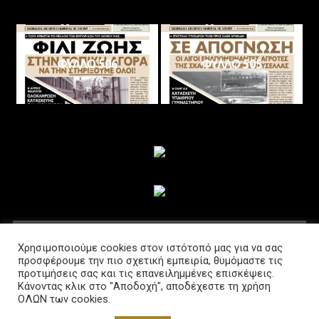
ΦΥΛΛΟ 506
ΦΥΛΛΟ 505
ΑΚΟΛΟΥΘΗΣΤΕ ΜΑΣ
Χρησιμοποιούμε cookies στον ιστότοπό μας για να σας
προσφέρουμε την πιο σχετική εμπειρία, θυμόμαστε τις
προτιμήσεις σας και τις επανειλημμένες επισκέψεις.
Κάνοντας κλικ στο "Αποδοχή", αποδέχεστε τη χρήση
ΟΛΩΝ των cookies.