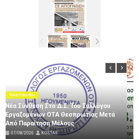
Τελευταία Νέα
υ
τά
3 Εκατομμύρια Ευρώ Για Αγροτική
Οδοποιία Στον Δήμο Ηγουμενίτσας
31/07/2026
KOSTAS