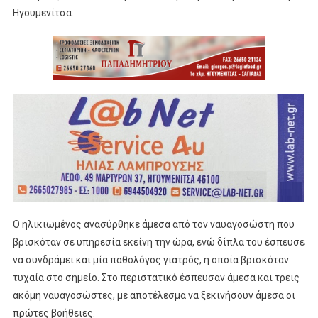
Ηγουμενίτσα.
Ο ηλικιωμένος ανασύρθηκε άμεσα από τον ναυαγοσώστη που
βρισκόταν σε υπηρεσία εκείνη την ώρα, ενώ δίπλα του έσπευσε
να συνδράμει και μία παθολόγος γιατρός, η οποία βρισκόταν
τυχαία στο σημείο. Στο περιστατικό έσπευσαν άμεσα και τρεις
ακόμη ναυαγοσώστες, με αποτέλεσμα να ξεκινήσουν άμεσα οι
πρώτες βοήθειες.