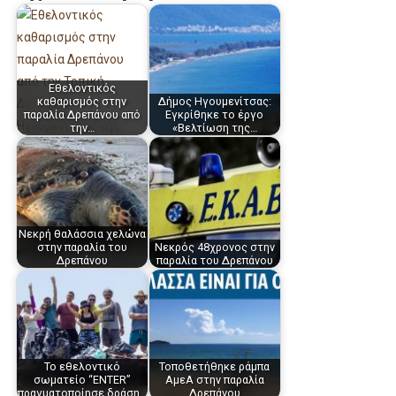
Εθελοντικός
καθαρισμός στην
Δήμος Ηγουμενίτσας:
παραλία Δρεπάνου από
Εγκρίθηκε το έργο
την…
«Βελτίωση της…
Νεκρή θαλάσσια χελώνα
στην παραλία του
Νεκρός 48χρονος στην
Δρεπάνου
παραλία του Δρεπάνου
Το εθελοντικό
Τοποθετήθηκε ράμπα
σωματείο “ENTER”
ΑμεΑ στην παραλία
πραγματοποίησε δράση…
Δρεπάνου