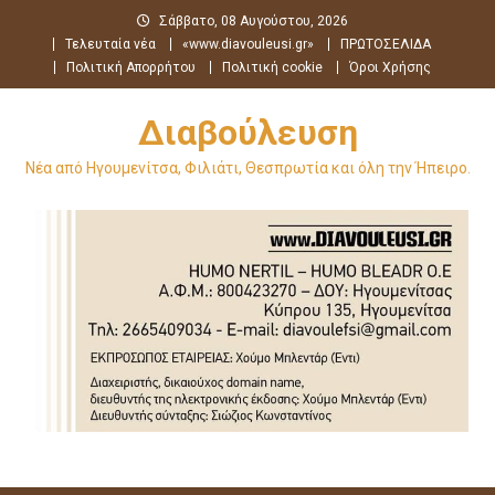
Μεταπηδήστε
Σάββατο, 08 Αυγούστου, 2026
στο
Τελευταία νέα
«www.diavouleusi.gr»
ΠΡΩΤΟΣΕΛΙΔΑ
περιεχόμενο
Πολιτική Απορρήτου
Πολιτική cookie
Όροι Χρήσης
Διαβούλευση
Νέα από Ηγουμενίτσα, Φιλιάτι, Θεσπρωτία και όλη την Ήπειρο.