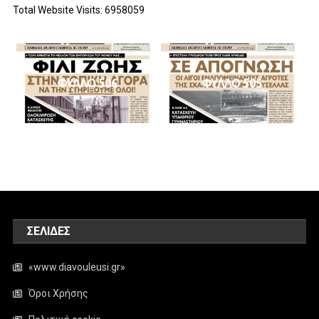
Total Website Visits: 6958059
ΦΥΛΛΟ 506
ΦΥΛΛΟ 505
ΣΕΛΊΔΕΣ
«www.diavouleusi.gr»
Όροι Χρήσης