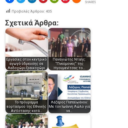
SHARES
Προβολές Άρθρου:
405
Σχετικά Άρθρα:
Εργασίες στον κεντρικό
Παναγιώτης Νταής:
αγωγό ύδρευσης σε
"Πνεύμονες" της
Λαδοχώρι-Γραικοχώρι
Ηγουμενίτσας το…
Το πρόγραμμα
Λάζαρος Παπαϊωάνου:
εορτασμού της Εθνικής
Με τον Ιωάννη Λώλο για
Αντίστασης κατά…
να…