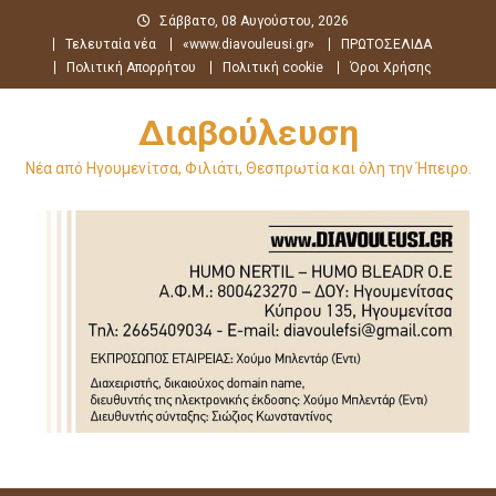
Μεταπηδήστε
Σάββατο, 08 Αυγούστου, 2026
στο
Τελευταία νέα
«www.diavouleusi.gr»
ΠΡΩΤΟΣΕΛΙΔΑ
περιεχόμενο
Πολιτική Απορρήτου
Πολιτική cookie
Όροι Χρήσης
Διαβούλευση
Νέα από Ηγουμενίτσα, Φιλιάτι, Θεσπρωτία και όλη την Ήπειρο.