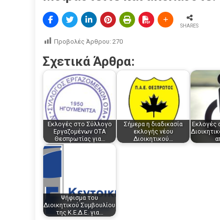
SHARES
Προβολές Άρθρου:
270
Σχετικά Άρθρα:
Εκλογές στο Σύλλογο
Σήμερα η διαδικασία
Εκλογές 
Εργαζομένων ΟΤΑ
εκλογής νέου
Διοικητι
Θεσπρωτίας για…
Διοικητικού…
α
Ψήφισμα του
Διοικητικού Συμβουλίου
της Κ.Ε.Δ.Ε. για…