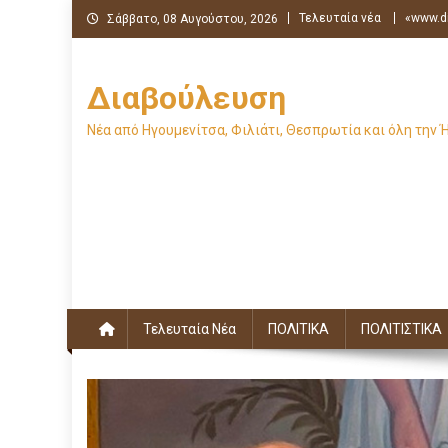
Μεταπηδήστε
Τελευταία νέα
«www.di
Σάββατο, 08 Αυγούστου, 2026
στο
περιεχόμενο
Διαβούλευση
Νέα από Ηγουμενίτσα, Φιλιάτι, Θεσπρωτία και όλη την 
Τελευταία Νέα
ΠΟΛΙΤΙΚΑ
ΠΟΛΙΤΙΣΤΙΚΑ