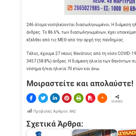
246 άτομα νοσηλεύονται διασωληνωμένοι. Η διάμεση ηλι
άνδρες. To 86.6%, των διασωληνωμένων, έχει υποκείμεν
εξέλθει από τις ΜΕΘ από την αρχή της πανδημίας.
Τέλος, έχουμε 27 νέους θανάτους από τη νόσο COVID-1
3457 (58.8%) άνδρες. Η διάμεση ηλικία των θανόντων συ
νόσημα ή/και ηλικία 70 ετών και άνω.
Μοιραστείτε και απολαύστε!
SHARES
Προβολές Άρθρου:
842
Σχετικά Άρθρα: