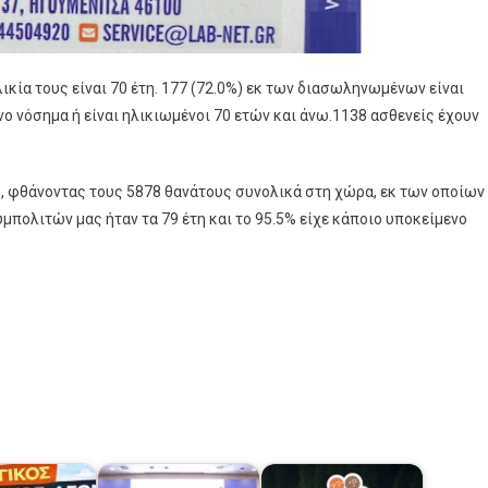
κία τους είναι 70 έτη. 177 (72.0%) εκ των διασωληνωμένων είναι
ο νόσημα ή είναι ηλικιωμένοι 70 ετών και άνω.1138 ασθενείς έχουν
9, φθάνοντας τους 5878 θανάτους συνολικά στη χώρα, εκ των οποίων
μπολιτών μας ήταν τα 79 έτη και το 95.5% είχε κάποιο υποκείμενο