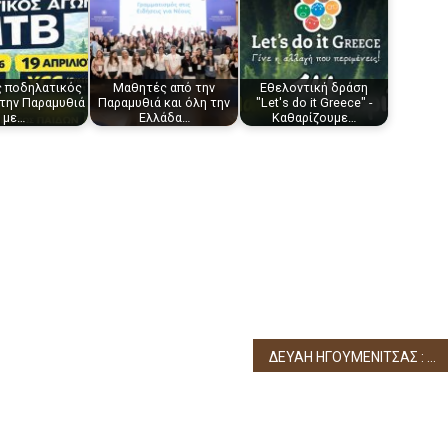
ς ποδηλατικός
Μαθητές από την
Eθελοντική δράση
την Παραμυθιά
Παραμυθιά και όλη την
"Let's do it Greece" -
με…
Ελλάδα…
Καθαρίζουμε…
ΔΕΥΑΗ ΗΓΟΥΜΕΝΙΤΣΑΣ : ΕΝΗΜΕΡΩΣΗ ΓΙΑ ΤΙΣ ΔΙΑΚΟΠΕΣ ΝΕΡΟΥ ΣΤΗΝ ΠΟΛΗ