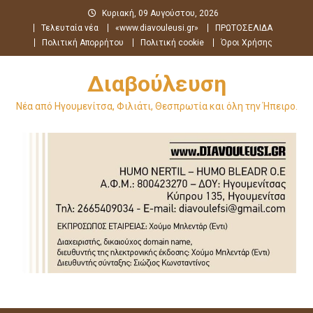
Μεταπηδήστε
Κυριακή, 09 Αυγούστου, 2026
στο
Τελευταία νέα
«www.diavouleusi.gr»
ΠΡΩΤΟΣΕΛΙΔΑ
περιεχόμενο
Πολιτική Απορρήτου
Πολιτική cookie
Όροι Χρήσης
Διαβούλευση
Νέα από Ηγουμενίτσα, Φιλιάτι, Θεσπρωτία και όλη την Ήπειρο.