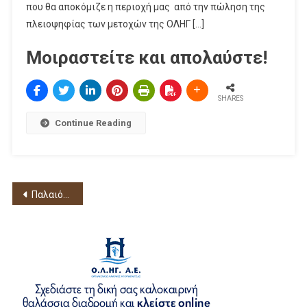
που θα αποκόμιζε η περιοχή μας από την πώληση της
πλειοψηφίας των μετοχών της ΟΛΗΓ […]
Μοιραστείτε και απολαύστε!
SHARES
Continue Reading
Πλοήγηση
Παλαιότερα άρθρα
άρθρων