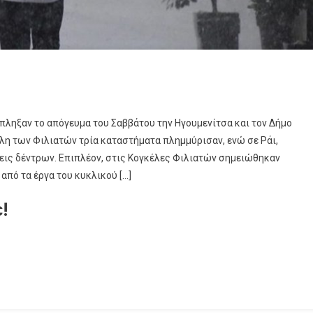
έπληξαν το απόγευμα του Σαββάτου την Ηγουμενίτσα και τον Δήμο
λη των Φιλιατών τρία καταστήματα πλημμύρισαν, ενώ σε Ράι,
ις δέντρων. Επιπλέον, στις Κογκέλες Φιλιατών σημειώθηκαν
πό τα έργα του κυκλικού […]
!