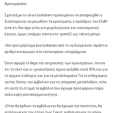
Αρκουμανέας.
Σχετικά με το ολικό lockdown προκειμένου να αποφευχθεί η
διασπορά και να μειωθούν τα κρούσματα, ο πρόεδρος του ΕΟΔΥ
είπε ότι δεν έχει γίνει για ψυχολογικούς και οικονομικούς
λόγους, όμως υπάρχει πάντα στο τραπέζι ως τελικό μέτρο.
«Θα προτιμήσουμε ένα lockdown από το να δούμε έναν τεράστιο
αριθμό εισαγωγών στα νοσοκομεία» υπογράμμισε.
Όσον αφορά το θέμα την ανίχνευσης των κρουσμάτων, τόνισε
ότι τα τεστ και οι ιχνηλατήσεις έχουν αυξηθεί κατά 30% και για
το αρχικό στέλεχος και για τα μεταλλαγμένα. Για το ενδεχόμενο
τρίτης δόσης του εμβολίου για τις επόμενες μεταλλάξεις, είπε
ότι αυτή τη στιγμή τα εμβόλια που έχουμε προσφέρουν πάρα
πολύ καλή αποτελεσματικότητα.
«Όταν θα έρθουν τα εμβόλια και θα έχουμε την ποσότητα, θα
φτάσουμε και τον στόχο των 2 εκατ. εμβολιασμών το μήνα»