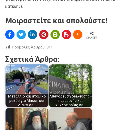
κατέληξε.
Μοιραστείτε και απολαύστε!
SHARES
Προβολές Άρθρου:
811
Σχετικά Άρθρα:
Μετάλλιο και ατομικό
Απαγόρευση διέλευσης -
ρεκόρ για Μπέση και
παραμονής και
Λιάκο σε…
κυκλοφορίας σε…