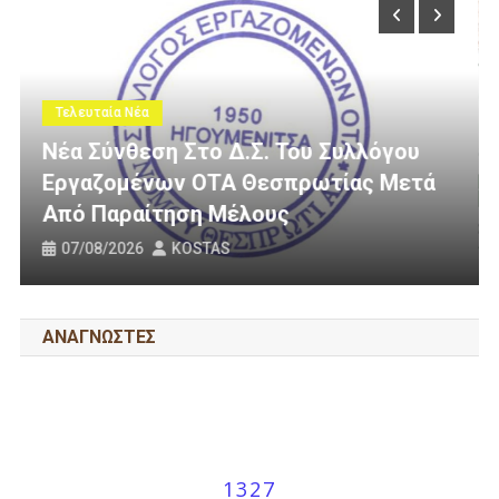
Τελευταία Νέα
λόγου
ς Μετά
3 Εκατομμύρια Ευρώ Για Αγροτική
Οδοποιία Στον Δήμο Ηγουμενίτσα
31/07/2026
KOSTAS
ΑΝΑΓΝΩΣΤΕΣ
1327