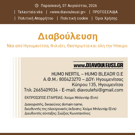
Μεταπηδήστε
Παρασκευή, 07 Αυγούστου, 2026
στο
Τελευταία νέα
«www.diavouleusi.gr»
ΠΡΩΤΟΣΕΛΙΔΑ
περιεχόμενο
Πολιτική Απορρήτου
Πολιτική cookie
Όροι Χρήσης
Διαβούλευση
Νέα από Ηγουμενίτσα, Φιλιάτι, Θεσπρωτία και όλη την Ήπειρο.