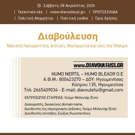
Μεταπηδήστε
Σάββατο, 08 Αυγούστου, 2026
στο
Τελευταία νέα
«www.diavouleusi.gr»
ΠΡΩΤΟΣΕΛΙΔΑ
περιεχόμενο
Πολιτική Απορρήτου
Πολιτική cookie
Όροι Χρήσης
Διαβούλευση
Νέα από Ηγουμενίτσα, Φιλιάτι, Θεσπρωτία και όλη την Ήπειρο.