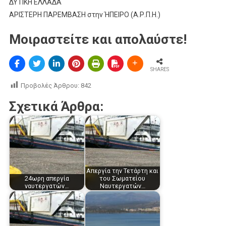
ΔΥΤΙΚΗ ΕΛΛΑΔΑ
ΑΡΙΣΤΕΡΗ ΠΑΡΕΜΒΑΣΗ στην ΉΠΕΙΡΟ (Α.Ρ.Π.Η.)
Μοιραστείτε και απολαύστε!
SHARES
Προβολές Άρθρου:
842
Σχετικά Άρθρα:
Απεργία την Τετάρτη και
24ωρη απεργία
του Σωματείου
ναυτεργατών…
Ναυτεργατών…