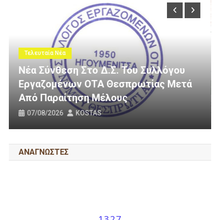
Τελευταία Νέα
λλόγου
ς Μετά
3 Εκατομμύρια Ευρώ Για Αγροτική
Οδοποιία Στον Δήμο Ηγουμενίτσα
31/07/2026
KOSTAS
ΑΝΑΓΝΩΣΤΕΣ
1327