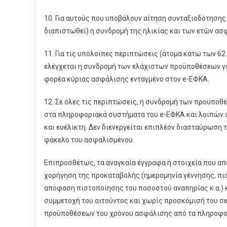
10. Για αυτούς που υποβάλουν αίτηση συνταξιοδότησης κ
διαπιστωθεί) η συνδρομή της ηλικίας και των ετών ασ
11. Για τις υπόλοιπες περιπτώσεις (άτομα κάτω των 6
ελέγχεται η συνδρομή των ελάχιστων προϋποθέσεων γ
φορέα κύριας ασφάλισης ενταγμένο στον e-ΕΦΚΑ.
12. Σε όλες τις περιπτώσεις, η συνδρομή των προϋποθ
στα πληροφοριακά συστήματα του e-ΕΦΚΑ και λοιπών φο
και ευέλικτη. Δεν διενεργείται επιπλέον διασταύρωσ
φάκελο του ασφαλισμένου.
Επιπροσθέτως, τα αναγκαία έγγραφα ή στοιχεία που απα
χορήγηση της προκαταβολής (ημερομηνία γέννησης, πισ
απόφαση πιστοποίησης του ποσοστού αναπηρίας κ.α.) κ
συμμετοχή του αιτούντος και χωρίς προσκόμισή του σ
προϋποθέσεων του χρόνου ασφάλισης από τα πληροφορ