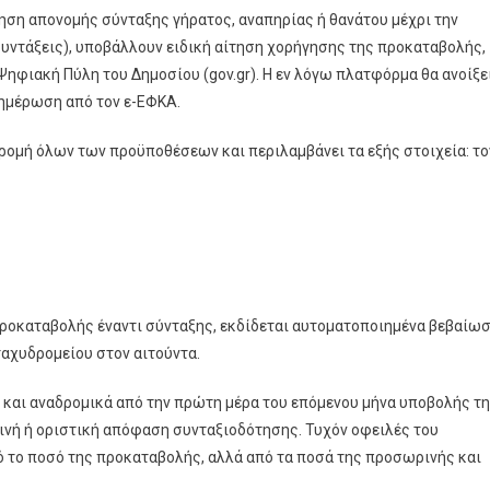
τηση απονομής σύνταξης γήρατος, αναπηρίας ή θανάτου μέχρι την
συντάξεις), υποβάλλουν ειδική αίτηση χορήγησης της προκαταβολής,
Ψηφιακή Πύλη του Δημοσίου (gov.gr). H εν λόγω πλατφόρμα θα ανοίξε
νημέρωση από τον ε-ΕΦΚΑ.
ρομή όλων των προϋποθέσεων και περιλαμβάνει τα εξής στοιχεία: το
προκαταβολής έναντι σύνταξης, εκδίδεται αυτοματοποιημένα βεβαίω
ταχυδρομείου στον αιτούντα.
 και αναδρομικά από την πρώτη μέρα του επόμενου μήνα υποβολής τ
ινή ή οριστική απόφαση συνταξιοδότησης. Τυχόν οφειλές του
 το ποσό της προκαταβολής, αλλά από τα ποσά της προσωρινής και