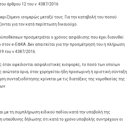
του άρθρου 12 του ν. 4387/2016
μεριζόμενο ισομερώς μεταξύ τους. Για την καταβολή του ποσού
νται για τον κατά περίπτωση δικαιούχο.
οϋποθέσεων προσμετράται ο χρόνος ασφάλισης που έχει διανυθεί
 στον e-ΕΦΚΑ. Δεν απαιτείται για την προσμέτρησή του η πλήρωση
9 του ν.4387/2016.
ης όταν οφείλονται ασφαλιστικές εισφορές, το ποσό των οποίων
ς ανώτατα όρια, όταν χορηγείται ήδη προσωρινή ή οριστική σύνταξη
ση συνταξιοδότησης κρίνεται με τις διατάξεις της νομοθεσίας της
ων.
ται με τη συμπλήρωση ειδικού πεδίου κατά την υποβολή της
ση υπεύθυνης δήλωσης ότι κατά το χρόνο υποβολής συντρέχουν οι