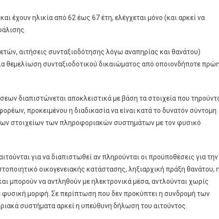
αι έχουν ηλικία από 62 έως 67 έτη, ελέγχεται μόνο (και αρκεί να
φάλισης.
2 ετών, αιτήσεις συνταξιοδότησης λόγω αναπηρίας και θανάτου)
ια θεμελίωση συνταξιοδοτικού δικαιώματος από οποιονδήποτε πρώ
έσεων διαπιστώνεται αποκλειστικά με βάση τα στοιχεία που τηρούντ
ρέων, προκειμένου η διαδικασία να είναι κατά το δυνατόν σύντομη
η των στοιχείων των πληροφοριακών συστημάτων με τον φυσικό
ιτούνται για να διαπιστωθεί αν πληρούνται οι προϋποθέσεις για την
τοποιητικό οικογενειακής κατάστασης, ληξιαρχική πράξη θανάτου, 
αι μπορούν να αντληθούν με ηλεκτρονικά μέσα, αντλούνται χωρίς
ε φυσική μορφή. Σε περίπτωση που δεν προκύπτει η συνδρομή των
ιακά συστήματα αρκεί η υπεύθυνη δήλωση του αιτούντος.