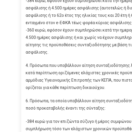
-384 ευρώ, εφόσον έχουν συμπληρώσει κατά την ημερομη
ασφάλισης ή 4.500 ημέρες ασφάλισης (αυτοτελώς ή δι
ασφάλισης ή το 62ο έτος της ηλικίας τους και 20 έτη 
ενταγμένο στον e-ΕΦΚΑ τέως φορέα κύριας ασφάλισης
-360 ευρώ, εφόσον έχουν συμπληρώσει κατά την ημερομη
4.500 ημέρες ασφάλισης ή και χωρίς να έχουν συμπληρώ
αίτησης τις προϋποθέσεις συνταξιοδότησης με βάση τ
ασφάλισης.
4. Πρόσωπα που υποβάλλουν αίτηση συνταξιοδότησης λ
κατά περίπτωση οριζόμενες ελάχιστες χρονικές προϋπ
αρμόδιας Υγειονομικής Επιτροπής των ΚΕΠΑ, που πιστ
ορίζεται για κάθε περίπτωση δικαιούχου.
6. Πρόσωπα, τα οποία υποβάλλουν αίτηση συνταξιοδό
ποσό προκαταβολής έναντι της σύνταξης:
-384 ευρώ για τον επιζώντα σύζυγο ή μέρος συμφώνου
συμπλήρωση τόσο των ελάχιστων χρονικών προϋποθέσ