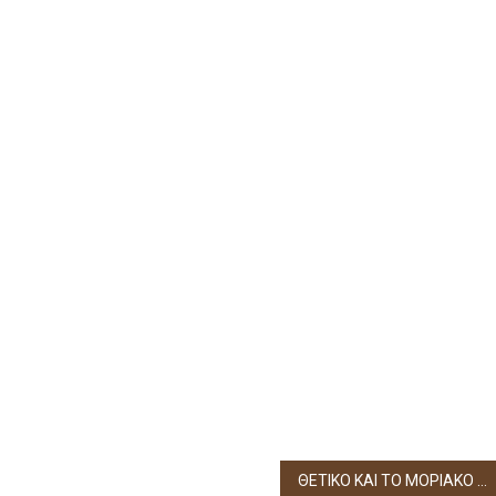
ΘΕΤΙΚΟ ΚΑΙ ΤΟ ΜΟΡΙΑΚΟ ΤΕΣΤ ΤΟΥ ΠΡΟΕΔΡΟΥ ΤΟΥ ΔΗΜΟΤΙΚΟΥ ΣΥΜΒΟΥΛΙΟΥ ΗΓΟΥΜΕΝΙΤΣΑΣ Κ. ΔΟΝΑΤΟΥ ΜΑΡΤΙΝΗ