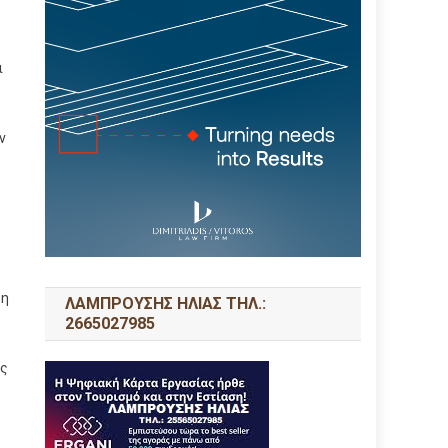
ι
ν
ση
ΛΑΜΠΡΟΥΣΗΣ ΗΛΙΑΣ ΤΗΛ.:
2665027985
ης