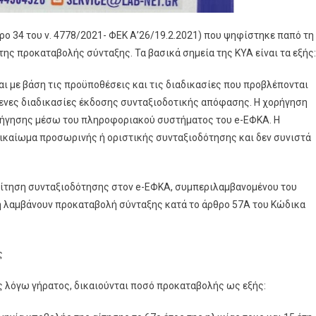
θρο 34 του ν. 4778/2021- ΦΕΚ Α’26/19.2.2021) που ψηφίστηκε παπό τη
της προκαταβολής σύνταξης. Τα βασικά σημεία της ΚΥΑ είναι τα εξής:
ι με βάση τις προϋποθέσεις και τις διαδικασίες που προβλέπονται
ίμενες διαδικασίες έκδοσης συνταξιοδοτικής απόφασης. Η χορήγηση
ρήγησης μέσω του πληροφοριακού συστήματος του e-ΕΦΚΑ. Η
ικαίωμα προσωρινής ή οριστικής συνταξιοδότησης και δεν συνιστά
αίτηση συνταξιοδότησης στον e-ΕΦΚΑ, συμπεριλαμβανομένου του
ή λαμβάνουν προκαταβολή σύνταξης κατά το άρθρο 57Α του Κώδικα
ς
 λόγω γήρατος, δικαιούνται ποσό προκαταβολής ως εξής: