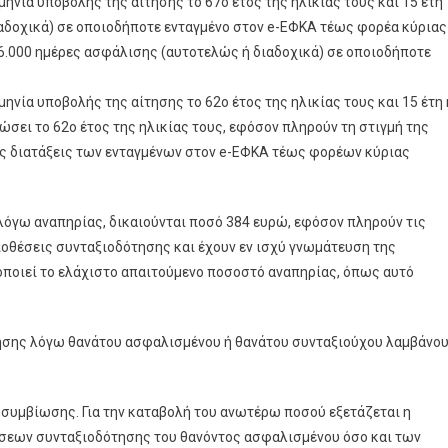
νία υποβολής της αίτησης το 67ο έτος της ηλικίας τους και 15 έτη
αδοχικά) σε οποιοδήποτε ενταγμένο στον e-ΕΦΚΑ τέως φορέα κύριας
ή 6.000 ημέρες ασφάλισης (αυτοτελώς ή διαδοχικά) σε οποιοδήποτε
νία υποβολής της αίτησης το 62ο έτος της ηλικίας τους και 15 έτη 
σει το 62ο έτος της ηλικίας τους, εφόσον πληρούν τη στιγμή της
ις διατάξεις των ενταγμένων στον e-ΕΦΚΑ τέως φορέων κύριας
όγω αναπηρίας, δικαιούνται ποσό 384 ευρώ, εφόσον πληρούν τις
οθέσεις συνταξιοδότησης και έχουν εν ισχύ γνωμάτευση της
οποιεί το ελάχιστο απαιτούμενο ποσοστό αναπηρίας, όπως αυτό
τησης λόγω θανάτου ασφαλισμένου ή θανάτου συνταξιούχου λαμβάνο
 συμβίωσης. Για την καταβολή του ανωτέρω ποσού εξετάζεται η
εων συνταξιοδότησης του θανόντος ασφαλισμένου όσο και των