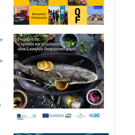
ην
αι
η