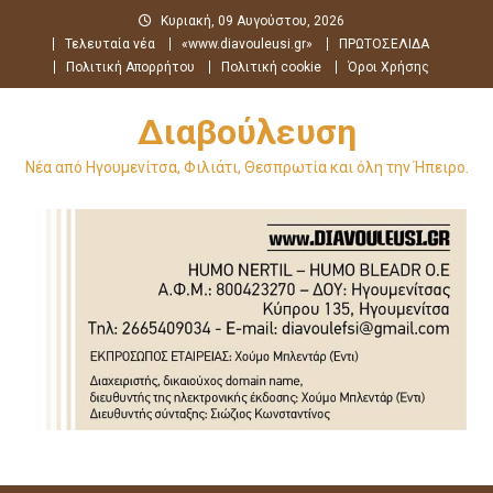
Μεταπηδήστε
Κυριακή, 09 Αυγούστου, 2026
στο
Τελευταία νέα
«www.diavouleusi.gr»
ΠΡΩΤΟΣΕΛΙΔΑ
περιεχόμενο
Πολιτική Απορρήτου
Πολιτική cookie
Όροι Χρήσης
Διαβούλευση
Νέα από Ηγουμενίτσα, Φιλιάτι, Θεσπρωτία και όλη την Ήπειρο.