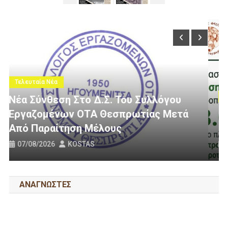
Τελευταία Νέα
ου
ετά
3 Εκατομμύρια Ευρώ Για Αγροτική
Οδοποιία Στον Δήμο Ηγουμενίτσας
31/07/2026
KOSTAS
ΑΝΑΓΝΩΣΤΕΣ