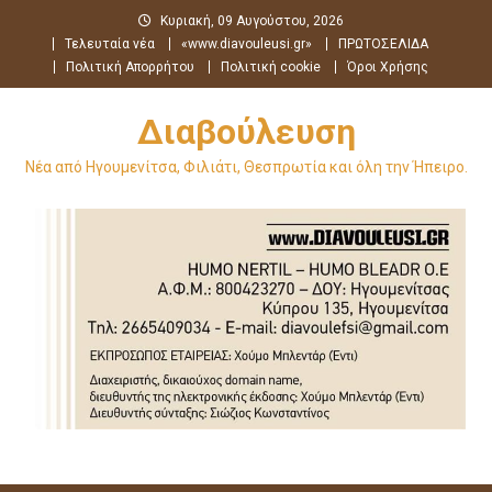
Μεταπηδήστε
Κυριακή, 09 Αυγούστου, 2026
στο
Τελευταία νέα
«www.diavouleusi.gr»
ΠΡΩΤΟΣΕΛΙΔΑ
περιεχόμενο
Πολιτική Απορρήτου
Πολιτική cookie
Όροι Χρήσης
Διαβούλευση
Νέα από Ηγουμενίτσα, Φιλιάτι, Θεσπρωτία και όλη την Ήπειρο.