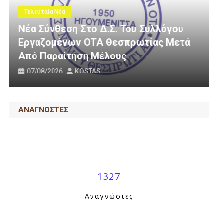
Τελευταία Νέα
 Συλλόγου
ωτίας Μετά
3 Εκατομμύρια Ευρώ Για Αγρο
Οδοποιία Στον Δήμο Ηγουμεν
31/07/2026
KOSTAS
ΑΝΑΓΝΩΣΤΕΣ
1327
Αναγνώστες