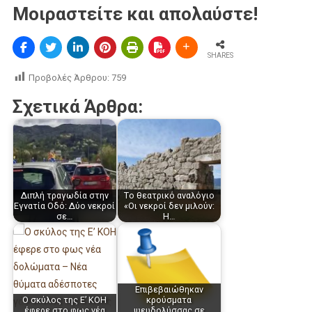
Μοιραστείτε και απολαύστε!
SHARES
Προβολές Άρθρου:
759
Σχετικά Άρθρα:
Διπλή τραγωδία στην
Tο θεατρικό αναλόγιο
Εγνατία Οδό: Δύο νεκροί
«Οι νεκροί δεν μιλούν:
σε…
Η…
Επιβεβαιώθηκαν
Ο σκύλος της Ε’ ΚΟΗ
κρούσματα
έφερε στο φως νέα
ψευδολύσσας σε