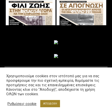
ΦΥΛΛΟ 506
ΦΥΛΛΟ 505
ΑΚΟΛΟΥΘΗΣΤΕ ΜΑΣ
Χρησιμοποιούμε cookies στον ιστότοπό μας για να σας
προσφέρουμε την πιο σχετική εμπειρία, θυμόμαστε τις
προτιμήσεις σας και τις επανειλημμένες επισκέψεις.
Κάνοντας κλικ στο "Αποδοχή", αποδέχεστε τη χρήση
ΟΛΩΝ των cookies.
Ρυθμίσεις cookie
ΑΠΟΔΟΧΗ
Διαβούλευση @2021 Powered by www.lab-net.gr
|
Θέμα: News Portal από
Mystery Themes
.