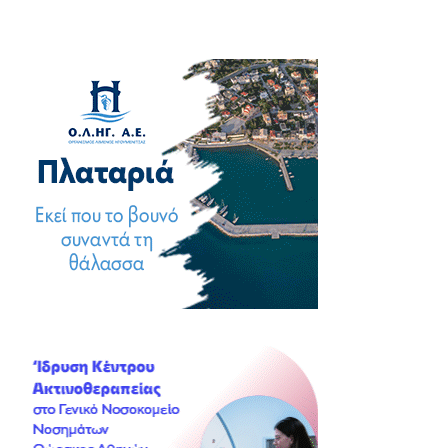
άρθρων