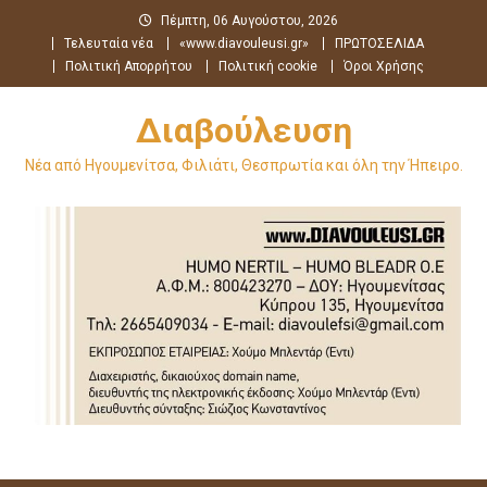
Μεταπηδήστε
Πέμπτη, 06 Αυγούστου, 2026
στο
Τελευταία νέα
«www.diavouleusi.gr»
ΠΡΩΤΟΣΕΛΙΔΑ
περιεχόμενο
Πολιτική Απορρήτου
Πολιτική cookie
Όροι Χρήσης
Διαβούλευση
Νέα από Ηγουμενίτσα, Φιλιάτι, Θεσπρωτία και όλη την Ήπειρο.