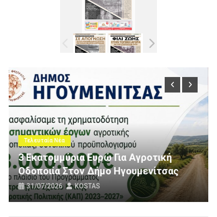
Τελευταία Νέα
Πολίτες Θεσπρωτίας Ενάντια Σ
ροτική
Ανεμογεννήτριες: Ποιον Ενοχλ
ενίτσας
Πανό Μας;
25/07/2026
KOSTAS