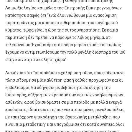
που επικρατεί στη χώρα μας, η Καθηγήτρια Παιδιατρικής
Λοιμωξιολογίας και μέλος της Επιτροπής Εμπειρογνωμόνων
κατέστησε σαφές ότι “ενώ όλοι νιώθουμε μία ανακούφιση
παρατηρώντας μια κάποια σταθεροποίηση του πανδημικού
κύματος, τώρα είναι η ώρα της αυτοσυγκράτησης. Σε καμία
περίπτωση δεν πρέπει να πάρουμε το λάθος μήνυμα, ότι
τελειώνουμε. Έχουμε αρκετό δρόμο μπροστά μας και κυρίως
έχουμε να αντιμετωπίσουμε την πολύ μεγάλη διασπορά του ιού
στην κοινότητα σε όλη τη χώρα”.
Διαμήνυσε ότι “οποιαδήποτε χαλάρωση τώρα, που φαίνεται να
πλησιάζουμε σε μία καλύτερη φάση καθώς προχωρούν και οι
εμβολιασμοί, θα οδηγήσει με βεβαιότητα σε αύξηση της
διασποράς, αύξηση των κρουσμάτων και των νοσηλευόμενων
ασθενών, αφού βρισκόμαστε σε μία περίοδο με πολλά ενεργά
κρούσματα, ιδιαίτερα στις πυκνοκατοικημένες μεγαλουπόλεις
με ταυτόχρονη επικράτηση της βρετανικής μετάλλαξης, που
είναι πιο μεταδοτική” και υπογράμμισε ότι κατά συνέπεια όλοι
θα πρέπει να παραμείνουμε πιστοί στην τήρηση των μέτρων