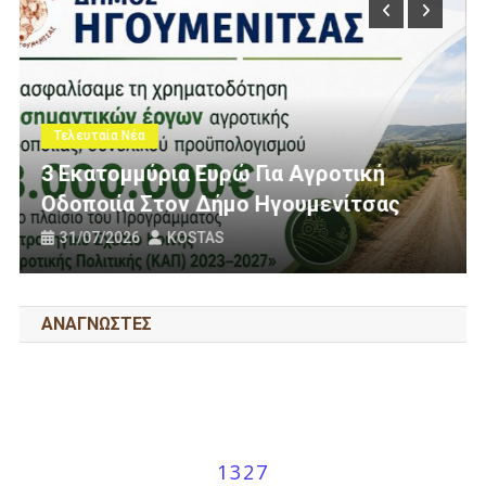
Τελευταία Νέα
Πολίτες Θεσπρωτίας Ενάντια Στις
Ανεμογεννήτριες: Ποιον Ενοχλούν Τα
ας
Πανό Μας;
25/07/2026
KOSTAS
ΑΝΑΓΝΩΣΤΕΣ
1327