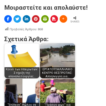
Μοιραστείτε και απολαύστε!
SHARES
Προβολές Άρθρου:
868
Σχετικά Άρθρα:
Κοινό των Ηπειρωτών:
ΕΡΓΑΤΟΫΠΑΛΛΗΛΙΚΟ
Στήριξη της
ΚΕΝΤΡΟ ΘΕΣΠΡΩΤΙΑΣ:
επαναλειτουργίας…
Αλληλεγγύη για…
"Επίθεση" Λώλου σε
"Πράσινο φως" για