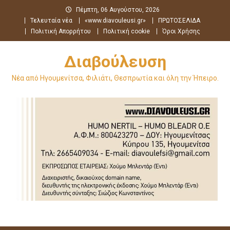
Μεταπηδήστε
Πέμπτη, 06 Αυγούστου, 2026
στο
Τελευταία νέα
«www.diavouleusi.gr»
ΠΡΩΤΟΣΕΛΙΔΑ
περιεχόμενο
Πολιτική Απορρήτου
Πολιτική cookie
Όροι Χρήσης
Διαβούλευση
Νέα από Ηγουμενίτσα, Φιλιάτι, Θεσπρωτία και όλη την Ήπειρο.