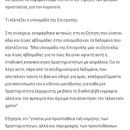
προστασίας για τον κορονοϊό.
Τι εξετάζει η υποομάδα της Επιτροπής
Στη συνέχεια, αναφέρθηκε εκτενώς στη συζήτηση που γίνεται
εδώ και λίγες εβδομάδες στην υποομάδα και τα δεδομένα που
εξετάζονται. “Μία υποομάδα της Επιτροπής μας συζητά εδώ
και λίγες εβδομάδες για το πώς θα γίνει εφικτή αυτή η
σταδιακή επανεκκίνηση δραστηριοτήτων με ασφάλεια. Για το
λόγο αυτό, πέρα από τα επιδημιολογικά δεδομένα, που
αποτελούν πάντα το βασικό οδηγό για εμάς, επεξεργαζόμαστε
μία αποτύπωση του κινδύνου μετάδοσης για κάθε μία
δραστηριότητα ξεχωριστά, με βάση τη διεθνή βιβλιογραφία
αλλά και την εμπειρία που έχουμε πια αποκτήσει τον τελευταίο
χρόνο”.
Εξήγησε, ότι “γίνεται μία προσπάθεια ταξινόμησης των
δραστηριοτήτων, αλλά και περιγραφής των προϋποθέσεων