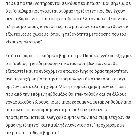
που θα πρέπει να τηρούνται σε κάθε περίπτωση” και σημείωσε
ότι “σταθερά προηγούνται οι δραστηριότητες που δεν έχουν
μεν σοβαρό αντίκτυπο στην επιδημία αλλά ανακουφίζουν τον
πληθυσμό, όπως είναι αυτές που μπορούν να αναπτυχθούν σε
εξωτερικούς χώρους, όπου η πιθανότητα μετάδοσης του ιού
είναι χαμηλότερη”.
Σε ό,τι αφορά στα επόμενα βήματα, η κ. Παπαευαγγέλου εξήγησε
ότι “καθώς η επιδημιολογική κατάσταση βελτιώνεται θα
εξεταστεί και το ενδεχόμενο επανεκκίνησης δραστηριοτήτων
ανά περιοχή, με βάση την επιδημιολογική κατάσταση και όχι
οριζόντια σε όλη τη χώρα. Με την ευρεία χρήση των self test
που από την επόμενη εβδομάδα θα επεκταθούν και σε άλλους
εργασιακούς χώρους, ίσως μπορέσουμε να μετακινηθούμε από
μία πολιτική περιορισμών σε μία πολιτική εκτενούς
προσυμπτωματικού ελέγχου συμπολιτών που συμμετέχουν σε
δραστηριότητες” και κατέληξε λέγοντας ότι “προχωράμε με
μικρά και σταθερά βήματα”.