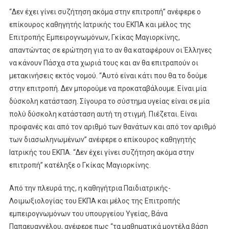
“Δεν έχει γίνει συζήτηση ακόμα στην επιτροπή” ανέφερε ο
επίκουρος καθηγητής Ιατρικής του ΕΚΠΑ και μέλος της
Επιτροπής Εμπειρογνωμόνων, Γκίκας Μαγιορκίνης,
απαντώντας σε ερώτηση για το αν θα καταφέρουν οι Έλληνες
να κάνουν Πάσχα στα χωριά τους και αν θα επιτραπούν οι
μετακινήσεις εκτός νομού. “Αυτό είναι κάτι που θα το δούμε
στην επιτροπή. Δεν μπορούμε να προκαταβάλουμε. Είναι μία
δύσκολη κατάσταση. Σίγουρα το σύστημα υγείας είναι σε μία
πολύ δύσκολη κατάσταση αυτή τη στιγμή. Πιέζεται. Είναι
προφανές και από τον αριθμό των θανάτων και από τον αριθμό
των διασωληνωμένων” ανέφερε ο επίκουρος καθηγητής
Ιατρικής του ΕΚΠΑ. “Δεν έχει γίνει συζήτηση ακόμα στην
επιτροπή” κατέληξε ο Γκίκας Μαγιορκίνης.
Από την πλευρά της, η καθηγήτρια Παιδιατρικής-
Λοιμωξιολογίας του ΕΚΠΑ και μέλος της Επιτροπής
εμπειρογνωμόνων του υπουργείου Υγείας, Βάνα
Παπαευαγγέλου, ανέφερε πως “τα μαθηματικά μοντέλα βάση