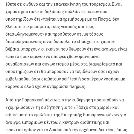
έθετε σε κίνδυνο και την επανεκκίνηση του τουρισμού. Είναι
χαρακτηριστικές οι δηλώσεις πολλών εξ αυτών που
υποστηρίζουν ότι «πρέπει να ηρεμήσουμε με το Πάσχα, δεν
βλέπετε τα κρούσματα, τους νεκρούς και τους
διασωληνωμένους» και προσθέτουν ότι με τόσους
διασωληνωμένους είναι δύσκολο το «Πάσχα στο χωριό».
Βέβαια, υπάρχουν κι εκείνοι που θεωρούν ότι ένα άνοιγμα είναι
εφικτό προκειμένου να αποφευχθούν φαινόμενα
συναθροίσεων και συνωστισμού μέσα στα διαμερίσματα και
υποστηρίζουν ότι θα μπορούσαν να ταξιδέψουν όσοι έχουν
εμβολιασθεί, όσοι διαθέτουν self test ή όσοι έχουν νοσήσει με
κορονοϊό αλλά έχουν αναρρώσει πλήρως.
Από την Παρασκευή πάντως, στην κυβέρνηση προσπαθούν να
«χαμηλώσουν» τη συζήτηση για το «Πάσχα στο χωριό» και
ειδικά μετά το «μπλόκο» της Επιτροπής Εμπειρογνωμόνων για
άνοιγμα εμπορικών κέντρων, κέντρων αισθητικής και
φροντιστηρίων για το Λύκειο από την ερχόμενη Δευτέρα, όπως