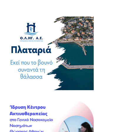
άρθρων