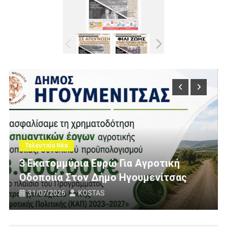
Τελευταία Νέα
Πολίτες Θεσπρωτίας Ενάντια Στις
ική
Ανεμογεννήτριες: Ποιον Ενοχλούν
τσας
Πανό Μας;
25/07/2026
KOSTAS