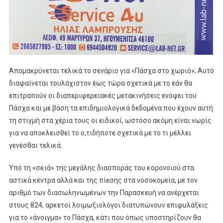
Απομακρύνεται τελικά το σενάριο για «Πάσχα στο χωριό»; Αυτό
διαφαίνεται τουλάχιστον έως τώρα σχετικά με το εάν θα
επιτραπούν οι διαπεριφερειακές μετακινήσεις ενόψει του
Πάσχα και με βάση τα επιδημιολογικά δεδομένα που έχουν αυτή
τη στιγμή στα χέρια τους οι ειδικοί, ωστόσο ακόμη είναι νωρίς
για να αποκλεισθεί το ο,τιδήποτε σχετικά με το τι μέλλει
γενέσθαι τελικά.
Υπό τη «σκιά» της μεγάλης διασποράς του κορονοϊού στα
αστικά κέντρα αλλά και της πίεσης στα νοσοκομεία, με τον
αριθμό των διασωληνωμένων την Παρασκευή να ανέρχεται
στους 824, αρκετοί λοιμωξιολόγοι διατυπώνουν επιφυλάξεις
για το «άνοιγμα» το Πάσχα, κάτι που όπως υποστηρίζουν θα