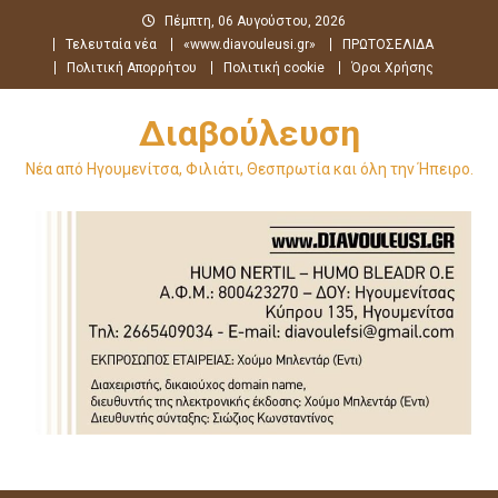
Μεταπηδήστε
Πέμπτη, 06 Αυγούστου, 2026
στο
Τελευταία νέα
«www.diavouleusi.gr»
ΠΡΩΤΟΣΕΛΙΔΑ
περιεχόμενο
Πολιτική Απορρήτου
Πολιτική cookie
Όροι Χρήσης
Διαβούλευση
Νέα από Ηγουμενίτσα, Φιλιάτι, Θεσπρωτία και όλη την Ήπειρο.