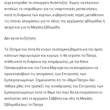
είχε εισηγηθεί το υπουργείο Ανάπτυξης. Χωρίς να κλείνουν
εντελώς το «παράθυρο» για τις υπερτοπικές μετακινήσεις
κατά τη διάρκεια των εορτών, κυβερνητικές πηγές μεταθέτουν
τις όποιες αποφάσεις για το τέλος της ερχόμενης εβδομάδας ή
ακόμη και για τη Μεγάλη Εβδομάδα.
Δεν έγινε συζήτηση
Το ζήτημα του πότε θα γίνουν τα επόμενα βήματα για την άρση
κάποιων περιορισμών και κυρίως τι θα ισχύσει το Πάσχα,
ετέθη κατά τη διάρκεια της ενημέρωσης, με την Βάνα
Παπαευγγέλου και τον Γκίκα Μαγιορκίνη να αποφεύγουν να
προκαταλάβουν τις αποφάσεις των Επιτροπής των
Εμπειρογνωμόνων. Σημειώνεται ότι το «θέμα Πάσχα» δεν
τέθηκε χθες στο τραπέζι της συνεδρίασης της Επιτροπής των
Εμπειρογνωμόνων ούτε το θέμα του πώς θα λειτουργήσουν οι
εκκλησίες από το ερχόμενο Σάββατο και όλη τη Μεγάλη
Εβδομάδα έως το Πάσχα.