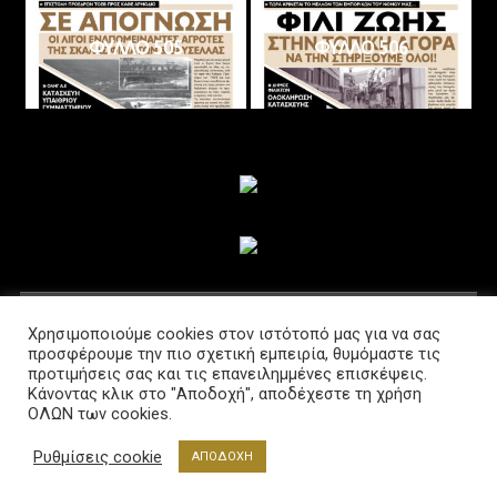
ΦΥΛΛΟ 505
ΦΥΛΛΟ 506
ΑΚΟΛΟΥΘΗΣΤΕ ΜΑΣ
Χρησιμοποιούμε cookies στον ιστότοπό μας για να σας
προσφέρουμε την πιο σχετική εμπειρία, θυμόμαστε τις
προτιμήσεις σας και τις επανειλημμένες επισκέψεις.
Κάνοντας κλικ στο "Αποδοχή", αποδέχεστε τη χρήση
ΟΛΩΝ των cookies.
Ρυθμίσεις cookie
ΑΠΟΔΟΧΗ
Διαβούλευση @2021 Powered by www.lab-net.gr
|
Θέμα: News Portal από
Mystery Themes
.