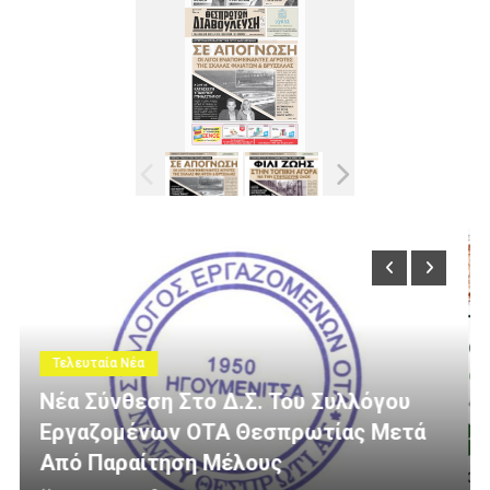
Τελευταία Νέα
ου
ετά
3 Εκατομμύρια Ευρώ Για Αγροτική
Οδοποιία Στον Δήμο Ηγουμενίτσας