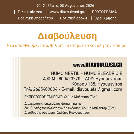
Μεταπηδήστε
Σάββατο, 08 Αυγούστου, 2026
στο
Τελευταία νέα
«www.diavouleusi.gr»
ΠΡΩΤΟΣΕΛΙΔΑ
περιεχόμενο
Πολιτική Απορρήτου
Πολιτική cookie
Όροι Χρήσης
Διαβούλευση
Νέα από Ηγουμενίτσα, Φιλιάτι, Θεσπρωτία και όλη την Ήπειρο.