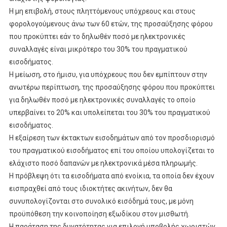
Η μη επιβολή, στους πληττόμενους υπόχρεους και στους
φορολογούμενους άνω των 60 ετών, της προσαύξησης φόρου
που προκύπτει εάν το δηλωθέν ποσό με ηλεκτρονικές
συναλλαγές είναι μικρότερο του 30% του πραγματικού
εισοδήματος.
Η μείωση, στο ήμισυ, για υπόχρεους που δεν εμπίπτουν στην
ανωτέρω περίπτωση, της προσαύξησης φόρου που προκύπτει
για δηλωθέν ποσό με ηλεκτρονικές συναλλαγές το οποίο
υπερβαίνει το 20% και υπολείπεται του 30% του πραγματικού
εισοδήματος.
Η εξαίρεση των έκτακτων εισοδημάτων από τον προσδιορισμό
του πραγματικού εισοδήματος επί του οποίου υπολογίζεται το
ελάχιστο ποσό δαπανών με ηλεκτρονικά μέσα πληρωμής.
Η πρόβλεψη ότι τα εισοδήματα από ενοίκια, τα οποία δεν έχουν
εισπραχθεί από τους ιδιοκτήτες ακινήτων, δεν θα
συνυπολογίζονται στο συνολικό εισόδημά τους, με μόνη
προϋπόθεση την κοινοποίηση εξωδίκου στον μισθωτή.
Η παράταση της δυνατότητας για επιλογή υποβολής χωριστών