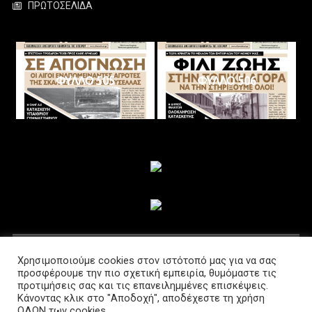
ΠΡΩΤΟΣΕΛΙΔΑ
ΦΥΛΛΟ 505
ΦΥΛΛΟ 506
ΑΚΟΛΟΥΘΗΣΤΕ ΜΑΣ
Χρησιμοποιούμε cookies στον ιστότοπό μας για να σας
προσφέρουμε την πιο σχετική εμπειρία, θυμόμαστε τις
προτιμήσεις σας και τις επανειλημμένες επισκέψεις.
Κάνοντας κλικ στο "Αποδοχή", αποδέχεστε τη χρήση
ΟΛΩΝ των cookies.