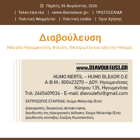
Μεταπηδήστε
Πέμπτη, 06 Αυγούστου, 2026
στο
Τελευταία νέα
«www.diavouleusi.gr»
ΠΡΩΤΟΣΕΛΙΔΑ
περιεχόμενο
Πολιτική Απορρήτου
Πολιτική cookie
Όροι Χρήσης
Διαβούλευση
Νέα από Ηγουμενίτσα, Φιλιάτι, Θεσπρωτία και όλη την Ήπειρο.