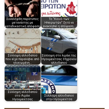
Συνελήφθη παράτυπος
Το "Κοινό των
μετανάστης με
Ηπειρωτών" ζητά να
καταδικαστική απόφαση
ανακληθεί η απόφαση…
Σύλληψη αλλοδαπού
Σύλληψη στο λιμάνι της
που είχε παραλάβει από
Ηγουμενίτσας 35χρονου
ηλικιωμένη…
αλλοδαπού
Σύλληψη αλλοδαπού
στο Λιμάνι
Σύλληψη αλλοδαπού
Ηγουμενίτσας
στην Ηγουμενίτσα