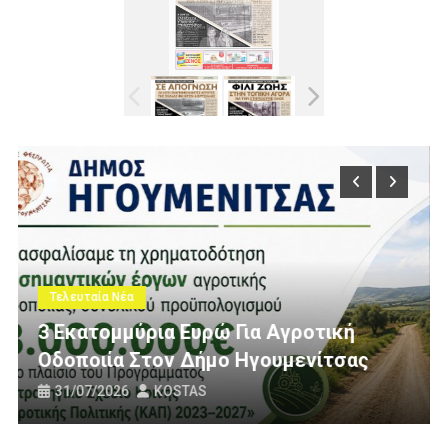
Τελευταία Νέα
Πολίτες Θεσπρωτίας Ενάντι
 Αγροτική
Ανεμογεννήτριες: Ποιον Εν
ουμενίτσας
Πανό Μας;
25/07/2026
KOSTAS