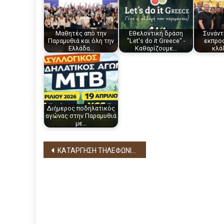
Μαθητές από την
Eθελοντική δράση
Συνάντ
Παραμυθιά και όλη την
"Let's do it Greece" -
εκπρο
Ελλάδα…
Καθαρίζουμε…
κλά
Διήμερος ποδηλατικός
αγώνας στην Παραμυθιά
με…
Πλοήγηση
ΚΑΤΑΡΓΗΣΗ ΤΗΛΕΦΩΝΙΚΩΝ ΓΡΑΜΜΩΝ ΚΤΕΟ
άρθρων