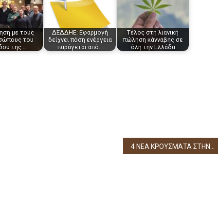
ηση με τους
ΔΕΔΔΗΕ: Εφαρμογή
Τέλος στη λιανική
σώπους του
δείχνει πόση ενέργεια
πώληση κάνναβης σε
δου της…
παράγεται από…
όλη την Ελλάδα
4 ΝΕΑ ΚΡΟΥΣΜΑΤΑ ΣΤΗΝ ΘΕΣΠΡΩΤΙΑ – 43 ΣΕ ΟΛΗ ΤΗΝ ΉΠΕΙΡΟ