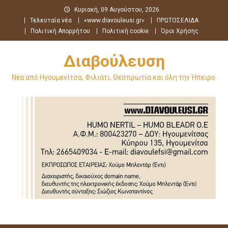
Μεταπηδήστε
Κυριακή, 09 Αυγούστου, 2026
στο
Τελευταία νέα
«www.diavouleusi.gr»
ΠΡΩΤΟΣΕΛΙΔΑ
περιεχόμενο
Πολιτική Απορρήτου
Πολιτική cookie
Όροι Χρήσης
Διαβούλευση
Νέα από Ηγουμενίτσα, Φιλιάτι, Θεσπρωτία και όλη την Ήπειρο.