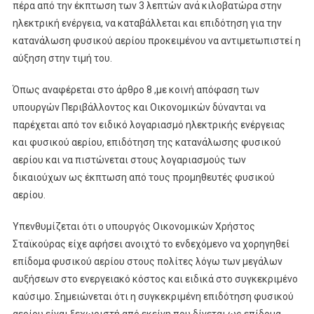
πέρα από την έκπτωση των 3 λεπτών ανά κιλοβατώρα στην
ηλεκτρική ενέργεια, να καταβάλλεται και επιδότηση για την
κατανάλωση φυσικού αερίου προκειμένου να αντιμετωπιστεί η
αύξηση στην τιμή του.
Όπως αναφέρεται στο άρθρο 8 ,με κοινή απόφαση των
υπουργών Περιβάλλοντος και Οικονομικών δύνανται να
παρέχεται από τον ειδικό λογαριασμό ηλεκτρικής ενέργειας
και φυσικού αερίου, επιδότηση της κατανάλωσης φυσικού
αερίου και να πιστώνεται στους λογαριασμούς των
δικαιούχων ως έκπτωση από τους προμηθευτές φυσικού
αερίου.
Υπενθυμίζεται ότι ο υπουργός Οικονομικών Χρήστος
Σταϊκούρας είχε αφήσει ανοιχτό το ενδεχόμενο να χορηγηθεί
επίδομα φυσικού αερίου στους πολίτες λόγω των μεγάλων
αυξήσεων στο ενεργειακό κόστος και ειδικά στο συγκεκριμένο
καύσιμο. Σημειώνεται ότι η συγκεκριμένη επιδότηση φυσικού
αερίου είναι ξεχωριστή από εκείνη που δίνεται ως επίδομα