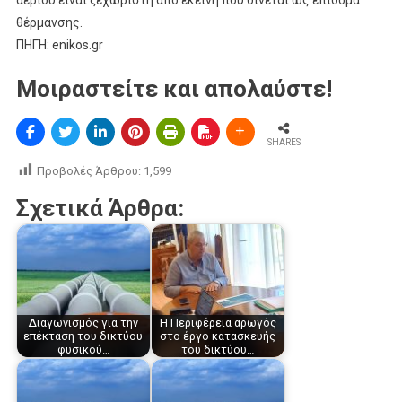
θέρμανσης.
ΠΗΓΗ: enikos.gr
Μοιραστείτε και απολαύστε!
SHARES
Προβολές Άρθρου:
1,599
Σχετικά Άρθρα:
Διαγωνισμός για την
H Περιφέρεια αρωγός
επέκταση του δικτύου
στο έργο κατασκευής
φυσικού…
του δικτύου…