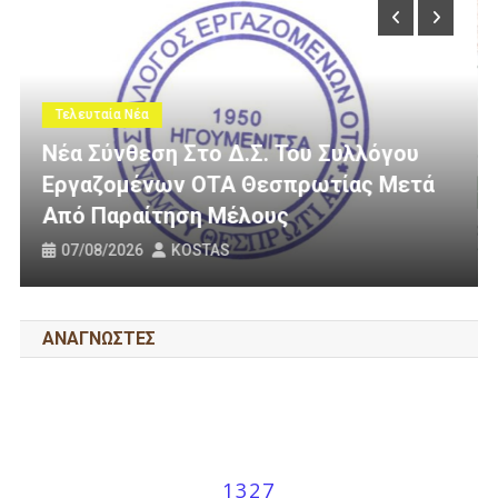
Τελευταία Νέα
υλλόγου
ίας Μετά
3 Εκατομμύρια Ευρώ Για Αγροτι
Οδοποιία Στον Δήμο Ηγουμενίτ
31/07/2026
KOSTAS
ΑΝΑΓΝΩΣΤΕΣ
1327