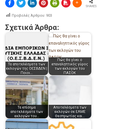
SHARES
Προβολές Άρθρου:
903
Σχετικά Άρθρα:
Πώς θα γίνει ο
Τα αποτελέσματα των
επαναληπτικός γύρος
εκλογών της ΟΕΣΒΔΕΝ |
των εκλογών του
Ποιοι…
ΠΑΣΟΚ
Τα επίσημα
Αποτελέσματα των
αποτελέσματα των
εκλογών σε ΕΛΜΕ
εκλογών του…
Θεσπρωτίας και…