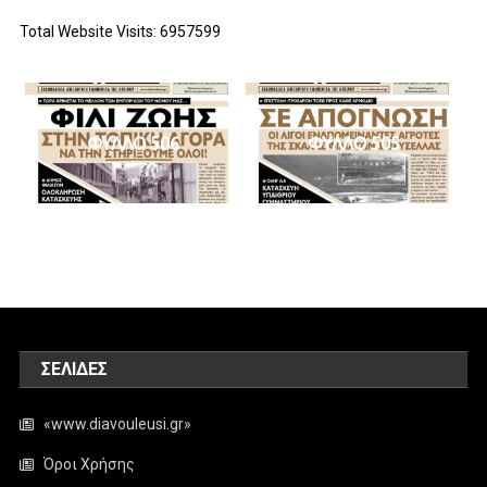
Total Website Visits: 6957599
ΦΥΛΛΟ 506
ΦΥΛΛΟ 505
ΣΕΛΊΔΕΣ
«www.diavouleusi.gr»
Όροι Χρήσης