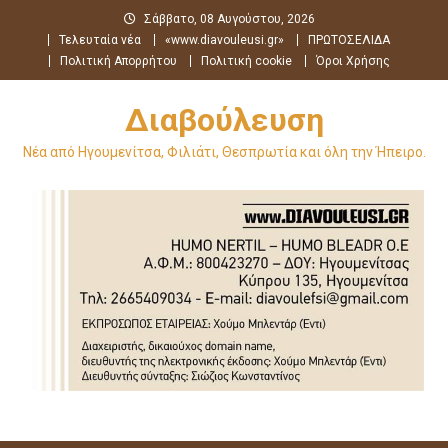
Μεταπηδήστε
Σάββατο, 08 Αυγούστου, 2026
στο
Τελευταία νέα
«www.diavouleusi.gr»
ΠΡΩΤΟΣΕΛΙΔΑ
περιεχόμενο
Πολιτική Απορρήτου
Πολιτική cookie
Όροι Χρήσης
Διαβούλευση
Νέα από Ηγουμενίτσα, Φιλιάτι, Θεσπρωτία και όλη την Ήπειρο.