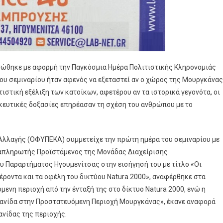
ανώθηκε με αφορμή την Παγκόσμια Ημέρα Πολιτιστικής Κληρονομιάς
του σεμιναρίου ήταν αφενός να εξεταστεί αν ο χώρος της Μουργκάνας
στική εξέλιξη των κατοίκων, αφετέρου αν τα ιστορικά γεγονότα, οι
σκευτικές δοξασίες επηρέασαν τη σχέση του ανθρώπου με το
Αλλαγής (ΟΦΥΠΕΚΑ) συμμετείχε την πρώτη ημέρα του σεμιναρίου με
ναπληρωτής Προϊστάμενος της Μονάδας Διαχείρισης
 Παραρτήματος Ηγουμενίτσας στην εισήγησή του με τίτλο «Οι
ροντα και τα οφέλη του δικτύου Natura 2000», αναφέρθηκε στα
μενη περιοχή από την ένταξή της στο δίκτυο Natura 2000, ενώ η
 πανίδα στην Προστατευόμενη Περιοχή Μουργκάνας», έκανε αναφορά
ανίδας της περιοχής.