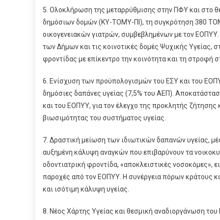
5. Ολοκλήρωση της μεταρρύθμισης στην ΠΦΥ και στο θε
δημόσιων δομών (ΚΥ-ΤΟΜΥ-ΠΙ), τη συγκρότηση 380 ΤΟΜΥ
οικογενειακών γιατρών, συμβεβλημένων με τον ΕΟΠΥΥ.
των Δήμων και τις κοινοτικές δομές Ψυχικής Υγείας, 
φροντίδας με επίκεντρο την κοινότητα και τη στροφή 
6. Ενίσχυση των προϋπολογισμών του ΕΣΥ και του ΕΟΠΥ
δημόσιες δαπάνες υγείας (7,5% του ΑΕΠ). Αποκατάστα
και του ΕΟΠΥΥ, για τον έλεγχο της προκλητής ζήτησης 
βιωσιμότητας του συστήματος υγείας.
7. Δραστική μείωση των ιδιωτικών δαπανών υγείας, μ
αυξημένη κάλυψη αναγκών που επιβαρύνουν τα νοικοκυ
οδοντιατρική φροντίδα, «αποκλειστικές νοσοκόμες», ειδ
παροχές από τον ΕΟΠΥΥ. Η συνέργεια πόρων κράτους κα
και ισότιμη κάλυψη υγείας.
8. Νέος Χάρτης Υγείας και θεσμική αναδιοργάνωση του