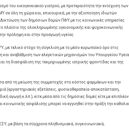
σμό του οικογενειακού γιατρού, με προτεραιότητα την ενίσχυση των
 σε όλη τη χώρα και, επικουρικά, με την αξιοποίηση ιδιωτών
 Δικτύωση των δημόσιων δομών ΠΦΥ με τις κοινωνικές υπηρεσίες
στο πλαίσιο της ολοκληρωμένης υγειονομικής και ψυχοκοινωνικής
στην πρόληψη και στην προαγωγή υγείας.
Υ, με τελικό στόχο τη σύγκλιση με το μέσο ευρωπαϊκό όρο στις
ση και αναβάθμιση των ελεγκτικών μηχανισμών του Υπουργείου Υγεί
και τη διασφάλιση της τεκμηριωμένης ιατρικής φροντίδας και της
έσα από τη μείωση της συμμετοχής στο κόστος φαρμάκων και την
ριά (εργαστηριακές εξετάσεις, φυσικοθεραπεία-αποκατάσταση,
ική αγωγή κ.λπ.), είτε μέσα από τις δημόσιες δομές είτε με επιπλέον
ι κοινωνικής ασφάλισης μπορεί να εγγυηθεί στην πράξη την καθολι
 ΕΣΥ, με βάση τα σύγχρονα πληθυσμιακά, συγκοινωνιακά,