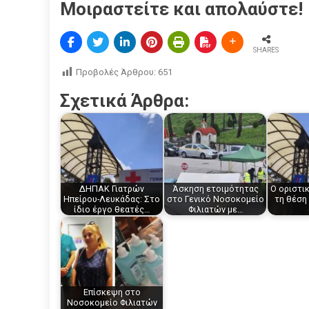
Μοιραστείτε και απολαύστε!
SHARES
Προβολές Άρθρου:
651
Σχετικά Άρθρα:
ΔΗΠΑΚ Γιατρών
Άσκηση ετοιμότητας
Ο οριστικ
Ηπείρου-Λευκάδας: Στο
στο Γενικό Νοσοκομείο
τη θέση
ίδιο έργο θεατές…
Φιλιατών με…
Επίσκεψη στο
Νοσοκομείο Φιλιατών