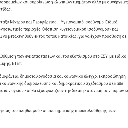
νοσοκομείων και συρρίκνωση κλινικών/τμημάτων αλλά με συνέργειες
τίδας.
ταξύ Κέντρου και Περιφέρειας – Υγειονομικό Ισοδύναμο: Ειδικά
νησιωτικές περιοχές. Θέσπιση «υγειονομικού ισοδύναμου» και
 να μετακινηθούν εκτός τόπου κατοικίας, για να έχουν πρόσβαση σε
αβάθμιση των εγκαταστάσεων και του εξοπλισμού στο ΕΣΥ, με ειδικό
αμψης, ΕΤΕπ.
ε διαφάνεια, δημόσια λογοδοσία και κοινωνικό έλεγχο, εκπροσώπηση
α κοινωνικής διαβούλευσης και δημοκρατικού σχεδιασμού σε κάθε
σιών υγείας και θα εξασφαλίζουν την δίκαιη κατανομή των πόρων κ
υγείας του πληθυσμού και συστηματικής παρακολούθησης των