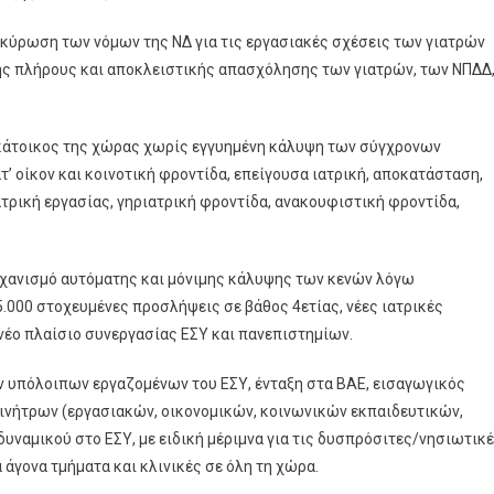
ακύρωση των νόμων της ΝΔ για τις εργασιακές σχέσεις των γιατρών
ης πλήρους και αποκλειστικής απασχόλησης των γιατρών, των ΝΠΔΔ
ς κάτοικος της χώρας χωρίς εγγυημένη κάλυψη των σύγχρονων
’ οίκον και κοινοτική φροντίδα, επείγουσα ιατρική, αποκατάσταση,
ιατρική εργασίας, γηριατρική φροντίδα, ανακουφιστική φροντίδα,
ηχανισμό αυτόματης και μόνιμης κάλυψης των κενών λόγω
000 στοχευμένες προσλήψεις σε βάθος 4ετίας, νέες ιατρικές
 νέο πλαίσιο συνεργασίας ΕΣΥ και πανεπιστημίων.
ων υπόλοιπων εργαζομένων του ΕΣΥ, ένταξη στα ΒΑΕ, εισαγωγικός
κινήτρων (εργασιακών, οικονομικών, κοινωνικών εκπαιδευτικών,
δυναμικού στο ΕΣΥ, με ειδική μέριμνα για τις δυσπρόσιτες/νησιωτικ
α άγονα τμήματα και κλινικές σε όλη τη χώρα.