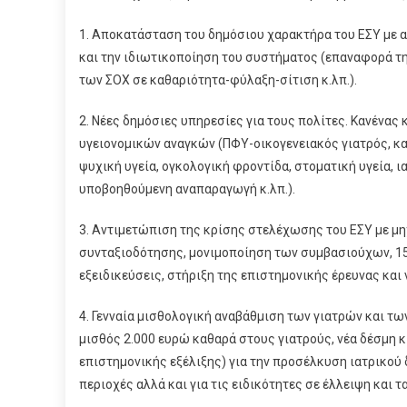
1. Αποκατάσταση του δημόσιου χαρακτήρα του ΕΣΥ με 
και την ιδιωτικοποίηση του συστήματος (επαναφορά τ
των ΣΟΧ σε καθαριότητα-φύλαξη-σίτιση κ.λπ.).
2. Νέες δημόσιες υπηρεσίες για τους πολίτες. Κανένα
υγειονομικών αναγκών (ΠΦΥ-οικογενειακός γιατρός, κατ
ψυχική υγεία, ογκολογική φροντίδα, στοματική υγεία, 
υποβοηθούμενη αναπαραγωγή κ.λπ.).
3. Αντιμετώπιση της κρίσης στελέχωσης του ΕΣΥ με μ
συνταξιοδότησης, μονιμοποίηση των συμβασιούχων, 15.
εξειδικεύσεις, στήριξη της επιστημονικής έρευνας και
4. Γενναία μισθολογική αναβάθμιση των γιατρών και τ
μισθός 2.000 ευρώ καθαρά στους γιατρούς, νέα δέσμη 
επιστημονικής εξέλιξης) για την προσέλκυση ιατρικού 
περιοχές αλλά και για τις ειδικότητες σε έλλειψη και τ