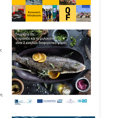
ας
κή