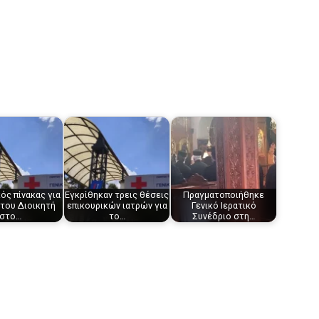
ός πίνακας για
Εγκρίθηκαν τρεις θέσεις
Πραγματοποιήθηκε
 του Διοικητή
επικουρικών ιατρών για
Γενικό Ιερατικό
στο…
το…
Συνέδριο στη…