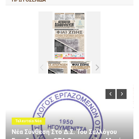
Τελευταία Νέα
λλόγου