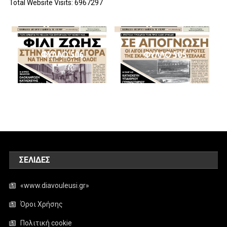
Total Website Visits: 6967297
ΦΥΛΛΟ 506
ΦΥΛΛΟ 505
ΣΕΛΊΔΕΣ
«www.diavouleusi.gr»
Όροι Χρήσης
Πολιτική cookie