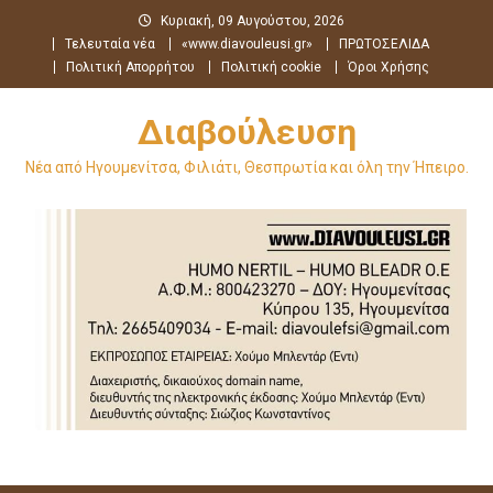
Μεταπηδήστε
Κυριακή, 09 Αυγούστου, 2026
στο
Τελευταία νέα
«www.diavouleusi.gr»
ΠΡΩΤΟΣΕΛΙΔΑ
περιεχόμενο
Πολιτική Απορρήτου
Πολιτική cookie
Όροι Χρήσης
Διαβούλευση
Νέα από Ηγουμενίτσα, Φιλιάτι, Θεσπρωτία και όλη την Ήπειρο.