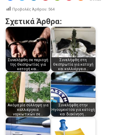
Προβολές Άρθρου:
564
Σχετικά Άρθρα:
Συνελήφθη σε περιοχή
Συνελήφθη στη
της Θεσπρωτίας για
Θεσπρωτία για κατοχή
κατοχή και…
και καλλιέργεια…
Ακόμα μία σύλληψη για
Συνελήφθη στην
καλλιέργεια
Ηγουμενίτσα για κατοχή
ναρκωτικών σε…
και διακίνηση…