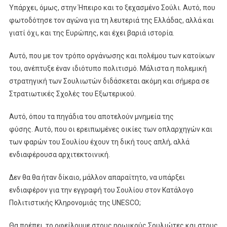
Υπάρχει, όμως, στην Ήπειρο και το ξεχασμένο Σούλι. Αυτό, που
φωτοδότησε τον αγώνα για τη λευτεριά της Ελλάδας, αλλά και
γιατί όχι, και της Ευρώπης, και έχει βαριά ιστορία.
Αυτό, που με τον τρόπο οργάνωσης και πολέμου των κατοίκων
του, ανέπτυξε έναν ιδιότυπο πολιτισμό. Μάλιστα η πολεμική
στρατηγική των Σουλιωτών διδάσκεται ακόμη και σήμερα σε
Στρατιωτικές Σχολές του Εξωτερικού.
Αυτό, όπου τα πηγάδια του αποτελούν μνημεία της
φύσης. Αυτό, που οι ερειπωμένες οικίες των οπλαρχηγών και
των φαρών του Σουλίου έχουν τη δική τους απλή, αλλά
ενδιαφέρουσα αρχιτεκτοινική.
Δεν θα θα ήταν δίκαιο, μάλλον απαραίτητο, να υπάρξει
ενδιαφέρον για την εγγραφή του Σουλίου στον Κατάλογο
Πολιτιστικής Κληρονομιάς της UNESCO;
Θα πρέπει, το οφείλουμε στους ηρωικούς Σουλιώτες και στους