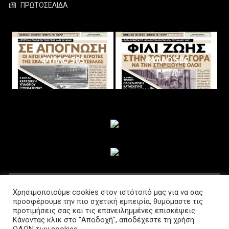
ΠΡΩΤΟΣΕΛΙΔΑ
ΦΥΛΛΟ 505
ΦΥΛΛΟ 506
ΑΚΟΛΟΥΘΗΣΤΕ ΜΑΣ
Χρησιμοποιούμε cookies στον ιστότοπό μας για να σας
προσφέρουμε την πιο σχετική εμπειρία, θυμόμαστε τις
προτιμήσεις σας και τις επανειλημμένες επισκέψεις.
Κάνοντας κλικ στο "Αποδοχή", αποδέχεστε τη χρήση