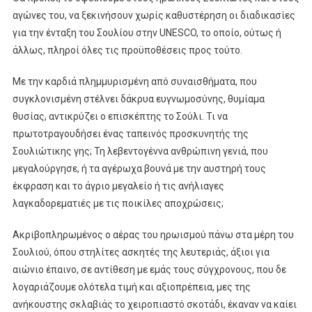
αγώνες του, να ξεκινήσουν χωρίς καθυστέρηση οι διαδικασίες
για την ένταξη του Σουλίου στην UNESCO, το οποίο, ούτως ή
άλλως, πληροί όλες τις προϋποθέσεις προς τούτο.
Με την καρδιά πλημμυρισμένη από συναισθήματα, που
συγκλονισμένη στέλνει δάκρυα ευγνωμοσύνης, θυμίαμα
θυσίας, αντικρύζει ο επισκέπτης το Σούλι. Τι να
πρωτοτραγουδήσει ένας ταπεινός προσκυνητής της
Σουλιώτικης γης; Τη λεβεντογέννα ανθρώπινη γενιά, που
μεγαλούργησε, ή τα αγέρωχα βουνά με την αυστηρή τους
έκφραση και το άγριο μεγαλείο ή τις ανήλιαγες
λαγκαδορεματιές με τις ποικίλες αποχρώσεις;
Ακριβοπληρωμένος ο αέρας του ηρωισμού πάνω στα μέρη του
Σουλιού, όπου στηλίτες ασκητές της λευτεριάς, άξιοι για
αιώνιο έπαινο, σε αντίθεση με εμάς τους σύγχρονους, που δε
λογαριάζουμε ολότελα τιμή και αξιοπρέπεια, μες της
ανήκουστης σκλαβιάς το χειροπιαστό σκοτάδι, έκαναν να καίει