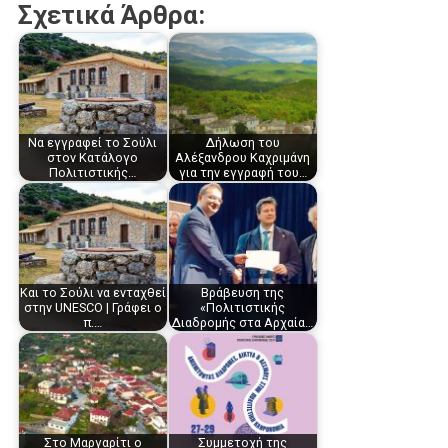
Σχετικά Άρθρα:
Να εγγραφεί το Σούλι
Δήλωση του
στον Κατάλογο
Αλέξανδρου Καχριμάνη
Πολιτιστικής…
για την εγγραφή του…
Και το Σούλι να ενταχθεί
Βράβευση της
στην UNESCO | Γράφει ο
«Πολιτιστικής
π.…
Διαδρομής στα Αρχαία…
Στο Μαργαρίτι ο
Συμμετοχή της