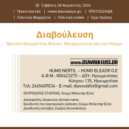
Μεταπηδήστε
Σάββατο, 08 Αυγούστου, 2026
στο
Τελευταία νέα
«www.diavouleusi.gr»
ΠΡΩΤΟΣΕΛΙΔΑ
περιεχόμενο
Πολιτική Απορρήτου
Πολιτική cookie
Όροι Χρήσης
Διαβούλευση
Νέα από Ηγουμενίτσα, Φιλιάτι, Θεσπρωτία και όλη την Ήπειρο.