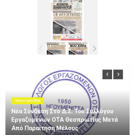
Τελευταία Νέα
ου
ετά
3 Εκατομμύρια Ευρώ Για Αγροτική
Οδοποιία Στον Δήμο Ηγουμενίτσας