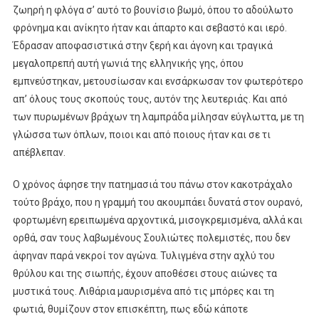
ζωηρή η φλόγα σ’ αυτό το βουνίσιο βωμό, όπου το αδούλωτο
φρόνημα και ανίκητο ήταν και άπαρτο και σεβαστό και ιερό.
Έδρασαν αποφασιστικά στην ξερή και άγονη και τραγικά
μεγαλοπρεπή αυτή γωνιά της ελληνικής γης, όπου
εμπνεύστηκαν, μετουσίωσαν και ενσάρκωσαν τον φωτερότερο
απ’ όλους τους σκοπούς τους, αυτόν της λευτεριάς. Και από
των πυρωμένων βράχων τη λαμπράδα μίλησαν εύγλωττα, με τη
γλώσσα των όπλων, ποιοι και από ποιους ήταν και σε τι
απέβλεπαν.
Ο χρόνος άφησε την πατημασιά του πάνω στον κακοτράχαλο
τούτο βράχο, που η γραμμή του ακουμπάει δυνατά στον ουρανό,
φορτωμένη ερειπωμένα αρχοντικά, μισογκρεμισμένα, αλλά και
ορθά, σαν τους λαβωμένους Σουλιώτες πολεμιστές, που δεν
άφηναν παρά νεκροί τον αγώνα. Τυλιγμένα στην αχλύ του
θρύλου και της σιωπής, έχουν αποθέσει στους αιώνες τα
μυστικά τους. Λιθάρια μαυρισμένα από τις μπόρες και τη
φωτιά, θυμίζουν στον επισκέπτη, πως εδώ κάποτε