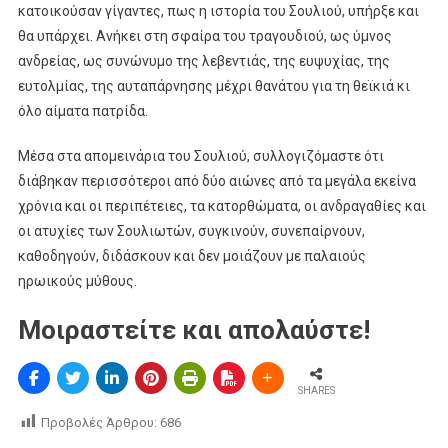
κατοικούσαν γίγαντες, πως η ιστορία του Σουλιού, υπήρξε και
θα υπάρχει. Ανήκει στη σφαίρα του τραγουδιού, ως ύμνος
ανδρείας, ως συνώνυμο της λεβεντιάς, της ευψυχίας, της
ευτολμίας, της αυταπάρνησης μέχρι θανάτου για τη θεϊκιά κι
όλο αίματα πατρίδα.
Μέσα στα απομεινάρια του Σουλιού, συλλογιζόμαστε ότι
διάβηκαν περισσότεροι από δύο αιώνες από τα μεγάλα εκείνα
χρόνια και οι περιπέτειες, τα κατορθώματα, οι ανδραγαθίες και
οι ατυχίες των Σουλιωτών, συγκινούν, συνεπαίρνουν,
καθοδηγούν, διδάσκουν και δεν μοιάζουν με παλαιούς
ηρωικούς μύθους.
Μοιραστείτε και απολαύστε!
SHARES
Προβολές Άρθρου:
686