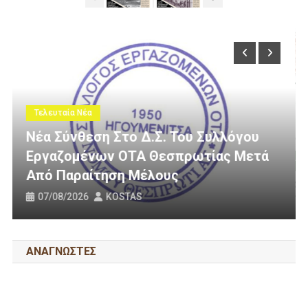
Τελευταία Νέα
όγου
 Μετά
3 Εκατομμύρια Ευρώ Για Αγροτική
Οδοποιία Στον Δήμο Ηγουμενίτσας
31/07/2026
KOSTAS
ΑΝΑΓΝΩΣΤΕΣ