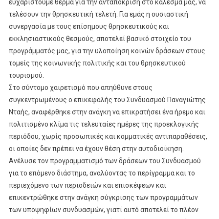
ευχαριστούμε θερμά για την ανταπόκριση στο κάλεσμά μας, να
τελέσουν την θρησκευτική τελετή. Για εμάς η ουσιαστική
συνεργασία με τους επίσημους θρησκευτικούς και
εκκλησιαστικούς θεσμούς, αποτελεί βασικό στοιχείο του
προγράμματός μας, για την υλοποίηση κοινών δράσεων στους
τομείς της κοινωνικής πολιτικής και του θρησκευτικού
τουρισμού.
Στο σύντομο χαιρετισμό που απηύθυνε στους
συγκεντρωμένους ο επικεφαλής του Συνδυασμού Παναγιώτης
Νταής, αναφέρθηκε στην ανάγκη να επικρατήσει ένα ήρεμο και
πολιτισμένο κλίμα τις τελευταίες ημέρες της προεκλογικής
περιόδου, χωρίς προσωπικές και κομματικές αντιπαραθέσεις,
οι οποίες δεν πρέπει να έχουν θέση στην αυτοδιοίκηση.
Ανέλυσε τον προγραμματισμό των δράσεων του Συνδυασμού
για το επόμενο διάστημα, αναλύοντας το περίγραμμα και το
περιεχόμενο των περιοδειών και επισκέψεων και
επικεντρώθηκε στην ανάγκη σύγκρισης των προγραμμάτων
των υποψηφίων συνδυασμών, γιατί αυτό αποτελεί το πλέον