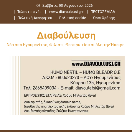
Μεταπηδήστε
Σάββατο, 08 Αυγούστου, 2026
στο
Τελευταία νέα
«www.diavouleusi.gr»
ΠΡΩΤΟΣΕΛΙΔΑ
περιεχόμενο
Πολιτική Απορρήτου
Πολιτική cookie
Όροι Χρήσης
Διαβούλευση
Νέα από Ηγουμενίτσα, Φιλιάτι, Θεσπρωτία και όλη την Ήπειρο.