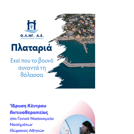
άρθρων