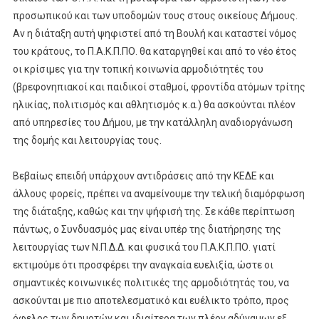
προσωπικού και των υποδομών τους στους οικείους Δήμους.
Αν η διάταξη αυτή ψηφιστεί από τη Βουλή και καταστεί νόμος
του κράτους, το Π.Α.Κ.Π.ΠΟ. θα καταργηθεί και από το νέο έτος
οι κρίσιμες για την τοπική κοινωνία αρμοδιότητές του
(βρεφονηπιακοί και παιδικοί σταθμοί, φροντίδα ατόμων τρίτης
ηλικίας, πολιτισμός και αθλητισμός κ.α.) θα ασκούνται πλέον
από υπηρεσίες του Δήμου, με την κατάλληλη αναδιοργάνωση
της δομής και λειτουργίας τους.
Βεβαίως επειδή υπάρχουν αντιδράσεις από την ΚΕΔΕ και
άλλους φορείς, πρέπει να αναμείνουμε την τελική διαμόρφωση
της διάταξης, καθώς και την ψήφισή της. Σε κάθε περίπτωση
πάντως, ο Συνδυασμός μας είναι υπέρ της διατήρησης της
λειτουργίας των Ν.Π.Δ.Δ. και φυσικά του Π.Α.Κ.Π.ΠΟ. γιατί
εκτιμούμε ότι προσφέρει την αναγκαία ευελιξία, ώστε οι
σημαντικές κοινωνικές πολιτικές της αρμοδιότητάς του, να
ασκούνται με πιο αποτελεσματικό και ευέλικτο τρόπο, προς
όφελος των δημοτών και ιδιαίτερα των πλέον αδύναμων εξ