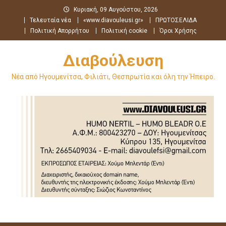
Μεταπηδήστε
Κυριακή, 09 Αυγούστου, 2026
στο
Τελευταία νέα
«www.diavouleusi.gr»
ΠΡΩΤΟΣΕΛΙΔΑ
περιεχόμενο
Πολιτική Απορρήτου
Πολιτική cookie
Όροι Χρήσης
Διαβούλευση
Νέα από Ηγουμενίτσα, Φιλιάτι, Θεσπρωτία και όλη την Ήπειρο.