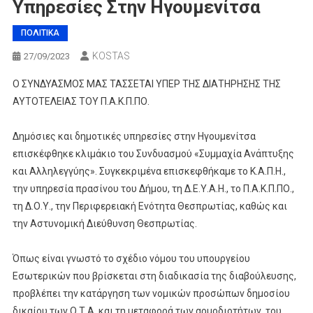
Υπηρεσίες Στην Ηγουμενίτσα
ΠΟΛΙΤΙΚΑ
KOSTAS
27/09/2023
Ο ΣΥΝΔΥΑΣΜΟΣ ΜΑΣ ΤΑΣΣΕΤΑΙ ΥΠΕΡ ΤΗΣ ΔΙΑΤΗΡΗΣΗΣ ΤΗΣ
ΑΥΤΟΤΕΛΕΙΑΣ ΤΟΥ Π.Α.Κ.Π.ΠΟ.
Δημόσιες και δημοτικές υπηρεσίες στην Ηγουμενίτσα
επισκέφθηκε κλιμάκιο του Συνδυασμού «Συμμαχία Ανάπτυξης
και Αλληλεγγύης». Συγκεκριμένα επισκεφθήκαμε το Κ.Α.Π.Η.,
την υπηρεσία πρασίνου του Δήμου, τη Δ.Ε.Υ.Α.Η., το Π.Α.Κ.Π.ΠΟ.,
τη Δ.Ο.Υ., την Περιφερειακή Ενότητα Θεσπρωτίας, καθώς και
την Αστυνομική Διεύθυνση Θεσπρωτίας.
Όπως είναι γνωστό το σχέδιο νόμου του υπουργείου
Εσωτερικών που βρίσκεται στη διαδικασία της διαβούλευσης,
προβλέπει την κατάργηση των νομικών προσώπων δημοσίου
δικαίου των Ο.Τ.Α. και τη μεταφορά των αρμοδιοτήτων, του