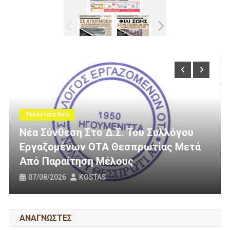
Τελευταία Νέα
λόγου
ς Μετά
3 Εκατομμύρια Ευρώ Για Αγροτική
Οδοποιία Στον Δήμο Ηγουμενίτσα
31/07/2026
KOSTAS
ΑΝΑΓΝΩΣΤΕΣ