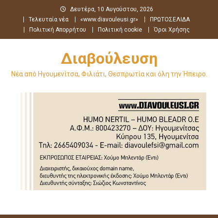
Μεταπηδήστε
Δευτέρα, 10 Αυγούστου, 2026
στο
Τελευταία νέα
«www.diavouleusi.gr»
ΠΡΩΤΟΣΕΛΙΔΑ
περιεχόμενο
Πολιτική Απορρήτου
Πολιτική cookie
Όροι Χρήσης
Διαβούλευση
Νέα από Ηγουμενίτσα, Φιλιάτι, Θεσπρωτία και όλη την Ήπειρο.