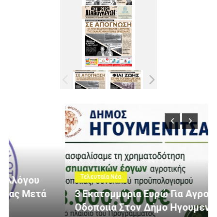
Τελευταία Νέα
3 Εκατομμύρια Ευρώ Για Αγροτική
Οδοποιία Στον Δήμο Ηγουμενίτσας