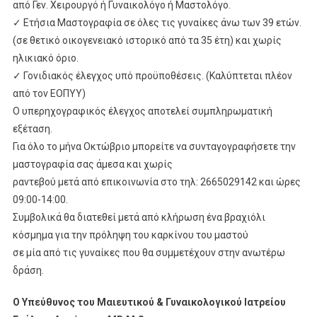
από Γεν. Χειρουργό ή Γυναικολόγο ή Μαστολόγο.
✓ Ετήσια Μαστογραφία σε όλες τις γυναίκες άνω των 39 ετών.
(σε θετικό οικογενειακό ιστορικό από τα 35 έτη) και χωρίς
ηλικιακό όριο.
✓ Γονιδιακός έλεγχος υπό προϋποθέσεις. (Καλύπτεται πλέον
από τον ΕΟΠΥΥ)
Ο υπερηχογραφικός έλεγχος αποτελεί συμπληρωματική
εξέταση.
Για όλο το μήνα Οκτώβριο μπορείτε να συνταγογραφήσετε την
μαστογραφία σας άμεσα και χωρίς
ραντεβού μετά από επικοινωνία στο τηλ: 2665029142 και ώρες
09:00-14:00.
Συμβολικά θα διατεθεί μετά από κλήρωση ένα βραχιόλι
κόσμημα για την πρόληψη του καρκίνου του μαστού
σε μία από τις γυναίκες που θα συμμετέχουν στην ανωτέρω
δράση.
Ο Υπεύθυνος του Μαιευτικού & Γυναικολογικού Ιατρείου