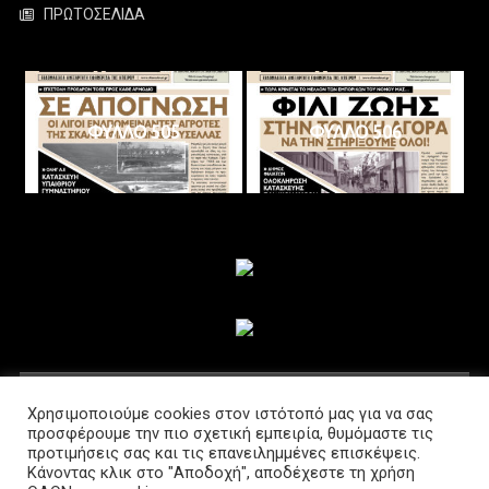
ΠΡΩΤΟΣΕΛΙΔΑ
ΦΥΛΛΟ 505
ΦΥΛΛΟ 506
ΑΚΟΛΟΥΘΗΣΤΕ ΜΑΣ
Χρησιμοποιούμε cookies στον ιστότοπό μας για να σας
προσφέρουμε την πιο σχετική εμπειρία, θυμόμαστε τις
προτιμήσεις σας και τις επανειλημμένες επισκέψεις.
Κάνοντας κλικ στο "Αποδοχή", αποδέχεστε τη χρήση