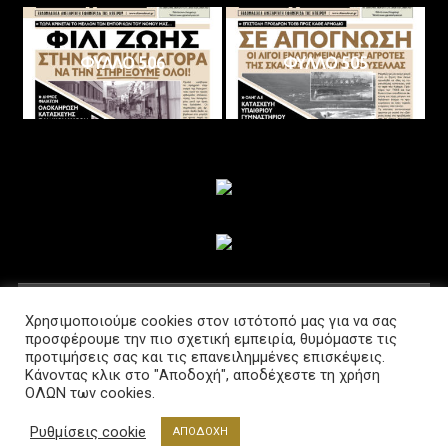
ΦΥΛΛΟ 506
ΦΥΛΛΟ 505
ΑΚΟΛΟΥΘΗΣΤΕ ΜΑΣ
Χρησιμοποιούμε cookies στον ιστότοπό μας για να σας
προσφέρουμε την πιο σχετική εμπειρία, θυμόμαστε τις
προτιμήσεις σας και τις επανειλημμένες επισκέψεις.
Κάνοντας κλικ στο "Αποδοχή", αποδέχεστε τη χρήση
ΟΛΩΝ των cookies.
Ρυθμίσεις cookie
ΑΠΟΔΟΧΗ
Διαβούλευση @2021 Powered by www.lab-net.gr
|
Θέμα: News Portal από