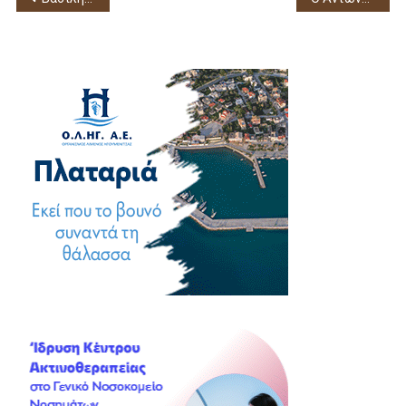
άρθρων