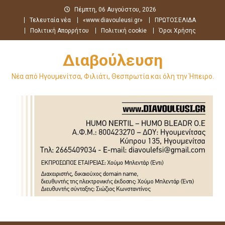
Μεταπηδήστε
Πέμπτη, 06 Αυγούστου, 2026
στο
Τελευταία νέα
«www.diavouleusi.gr»
ΠΡΩΤΟΣΕΛΙΔΑ
περιεχόμενο
Πολιτική Απορρήτου
Πολιτική cookie
Όροι Χρήσης
Διαβούλευση
Νέα από Ηγουμενίτσα, Φιλιάτι, Θεσπρωτία και όλη την Ήπειρο.