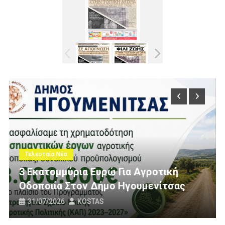
Τελευταία Νέα
Πολίτες Θεσπρωτίας Ενάντια Σ
ροτική
Ανεμογεννήτριες: Ποιον Ενοχλ
ενίτσας
Πανό Μας;
25/07/2026
KOSTAS