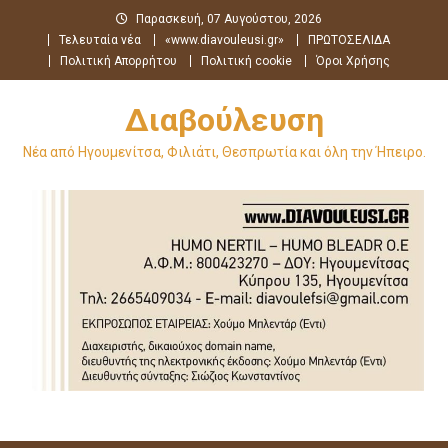
Μεταπηδήστε
Παρασκευή, 07 Αυγούστου, 2026
στο
Τελευταία νέα
«www.diavouleusi.gr»
ΠΡΩΤΟΣΕΛΙΔΑ
περιεχόμενο
Πολιτική Απορρήτου
Πολιτική cookie
Όροι Χρήσης
Διαβούλευση
Νέα από Ηγουμενίτσα, Φιλιάτι, Θεσπρωτία και όλη την Ήπειρο.