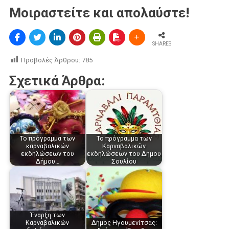
Μοιραστείτε και απολαύστε!
SHARES
Προβολές Άρθρου:
785
Σχετικά Άρθρα:
Το πρόγραμμα των
Το πρόγραμμα των
καρναβαλικών
Καρναβαλικών
εκδηλώσεων του
εκδηλώσεων του Δήμου
Δήμου…
Σουλίου
Έναρξη των
Καρναβαλικών
Δήμος Ηγουμενίτσας: