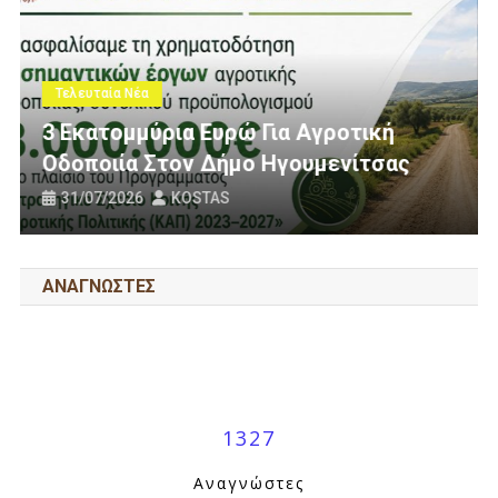
Τελευταία Νέα
Πολίτες Θεσπρωτίας Ενάντια Στις
κή
Ανεμογεννήτριες: Ποιον Ενοχλούν 
σας
Πανό Μας;
25/07/2026
KOSTAS
ΑΝΑΓΝΩΣΤΕΣ
1327
Αναγνώστες