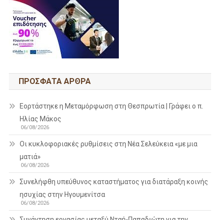
ΠΡΌΣΦΑΤΑ ΆΡΘΡΑ
Εορτάστηκε η Μεταμόρφωση στη Θεσπρωτία | Γράφει ο π.
Ηλίας Μάκος
06/08/2026
Οι κυκλοφοριακές ρυθμίσεις στη Νέα Σελεύκεια «με μια
ματιά»
06/08/2026
Συνελήφθη υπεύθυνος καταστήματος για διατάραξη κοινής
ησυχίας στην Ηγουμενίτσα
06/08/2026
Συνάντηση εργασίας μεταξύ Νταή-Παπαδιώτη για την