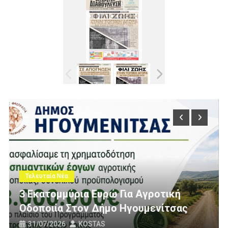
Τελευταία Νέα
Πολίτες Θεσπρωτίας Ενάντια Στις
ική
Ανεμογεννήτριες: Ποιον Ενοχλούν
τσας
Πανό Μας;
25/07/2026
KOSTAS