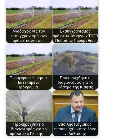
Ανάδοχος για τον
Εκσυγχρονισμός
εκσυγχρονισμό των
αρδευτικών έργων ΤΟΕΒ
αρδευτικών του…
Πεδιάδας Παραμυθιάς
Περιφέρεια Ηπείρου:
Προκηρύχθηκε ο
Εκτεταμένο
διαγωνισμός για το
Πρόγραμμα…
Κάστρο της Κιάφας
Προκηρύχθηκε ο
Βασίλης Γιόγιακας:
διαγωνισμός για το
προκηρύχθηκε το έργο
αρδευτικό Γλυκής -…
αναβάθμισης…