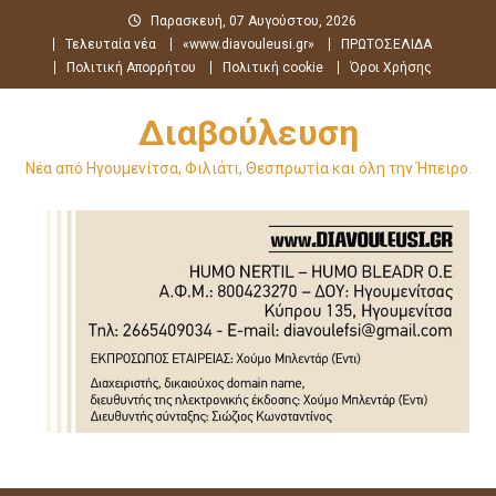
Μεταπηδήστε
Παρασκευή, 07 Αυγούστου, 2026
στο
Τελευταία νέα
«www.diavouleusi.gr»
ΠΡΩΤΟΣΕΛΙΔΑ
περιεχόμενο
Πολιτική Απορρήτου
Πολιτική cookie
Όροι Χρήσης
Διαβούλευση
Νέα από Ηγουμενίτσα, Φιλιάτι, Θεσπρωτία και όλη την Ήπειρο.