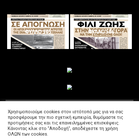
ΦΥΛΛΟ 505
ΦΥΛΛΟ 506
ΑΚΟΛΟΥΘΗΣΤΕ ΜΑΣ
Χρησιμοποιούμε cookies στον ιστότοπό μας για να σας
προσφέρουμε την πιο σχετική εμπειρία, θυμόμαστε τις
προτιμήσεις σας και τις επανειλημμένες επισκέψεις.
Κάνοντας κλικ στο "Αποδοχή", αποδέχεστε τη χρήση
ΟΛΩΝ των cookies.